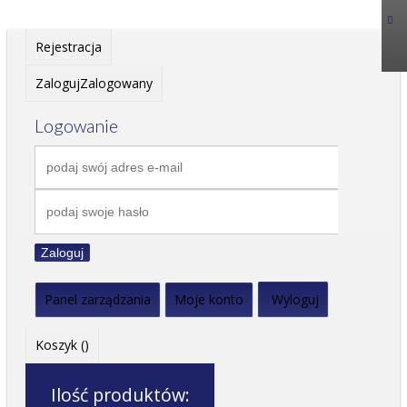
Rejestracja
Zaloguj
Zalogowany
Logowanie
Zaloguj
Panel zarządzania
Moje konto
Wyloguj
Koszyk (
)
Ilość produktów: