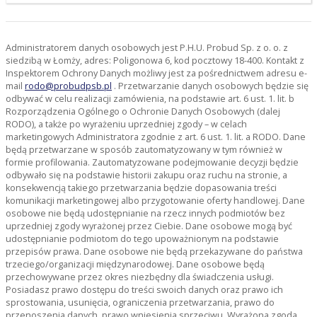
Administratorem danych osobowych jest P.H.U. Probud Sp. z o. o. z
siedzibą w Łomży, adres: Poligonowa 6, kod pocztowy 18-400. Kontakt z
Inspektorem Ochrony Danych możliwy jest za pośrednictwem adresu e-
mail
rodo@probudpsb.pl
. Przetwarzanie danych osobowych będzie się
odbywać w celu realizacji zamówienia, na podstawie art. 6 ust. 1. lit. b
Rozporządzenia Ogólnego o Ochronie Danych Osobowych (dalej
RODO), a także po wyrażeniu uprzedniej zgody – w celach
marketingowych Administratora zgodnie z art. 6 ust. 1. lit. a RODO. Dane
będą przetwarzane w sposób zautomatyzowany w tym również w
formie profilowania. Zautomatyzowane podejmowanie decyzji będzie
odbywało się na podstawie historii zakupu oraz ruchu na stronie, a
konsekwencją takiego przetwarzania będzie dopasowania treści
komunikacji marketingowej albo przygotowanie oferty handlowej. Dane
osobowe nie będą udostępnianie na rzecz innych podmiotów bez
uprzedniej zgody wyrażonej przez Ciebie. Dane osobowe mogą być
udostępnianie podmiotom do tego upoważnionym na podstawie
przepisów prawa. Dane osobowe nie będą przekazywane do państwa
trzeciego/organizacji międzynarodowej. Dane osobowe będą
przechowywane przez okres niezbędny dla świadczenia usługi.
Posiadasz prawo dostępu do treści swoich danych oraz prawo ich
sprostowania, usunięcia, ograniczenia przetwarzania, prawo do
przenoszenia danych, prawo wniesienia sprzeciwu. Wyrażona zgoda