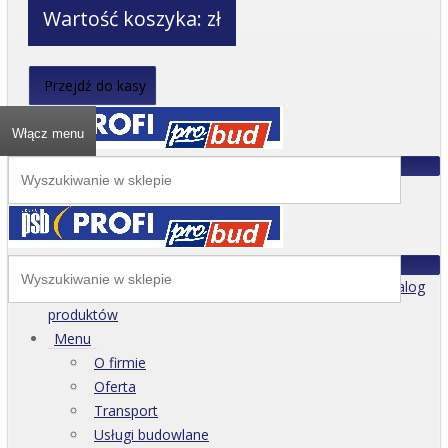
Wartość koszyka:
zł
Przejdź do kasy
Włącz menu
Katalog
produktów
Menu
O firmie
Oferta
Transport
Usługi budowlane