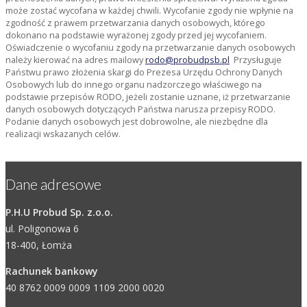
może zostać wycofana w każdej chwili. Wycofanie zgody nie wpłynie na
zgodność z prawem przetwarzania danych osobowych, którego
dokonano na podstawie wyrażonej zgody przed jej wycofaniem.
Oświadczenie o wycofaniu zgody na przetwarzanie danych osobowych
należy kierować na adres mailowy
rodo@probudpsb.pl
Przysługuje
Państwu prawo złożenia skargi do Prezesa Urzędu Ochrony Danych
Osobowych lub do innego organu nadzorczego właściwego na
podstawie przepisów RODO, jeżeli zostanie uznane, iż przetwarzanie
danych osobowych dotyczących Państwa narusza przepisy RODO.
Podanie danych osobowych jest dobrowolne, ale niezbędne dla
realizacji wskazanych celów.
Dane adresowe
P.H.U Probud Sp. z.o.o.
ul. Poligonowa 6
18-400, Łomża
Rachunek bankowy
40 8762 0009 0009 1109 2000 0020