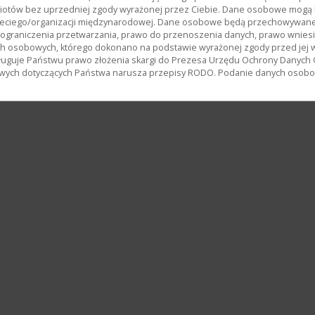
miotów bez uprzedniej zgody wyrażonej przez Ciebie. Dane osobowe mog
ciego/organizacji międzynarodowej. Dane osobowe będą przechowywane p
, ograniczenia przetwarzania, prawo do przenoszenia danych, prawo wnies
h osobowych, którego dokonano na podstawie wyrażonej zgody przed jej 
uguje Państwu prawo złożenia skargi do Prezesa Urzędu Ochrony Danych
wych dotyczących Państwa narusza przepisy RODO. Podanie danych osobowy