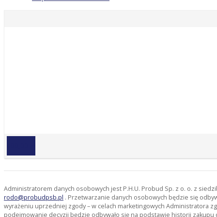
100,00 zł
Administratorem danych osobowych jest P.H.U. Probud Sp. z o. o. z sied
rodo@probudpsb.pl
. Przetwarzanie danych osobowych będzie się odbywać
wyrażeniu uprzedniej zgody – w celach marketingowych Administratora zg
podejmowanie decyzji będzie odbywało się na podstawie historii zakupu 