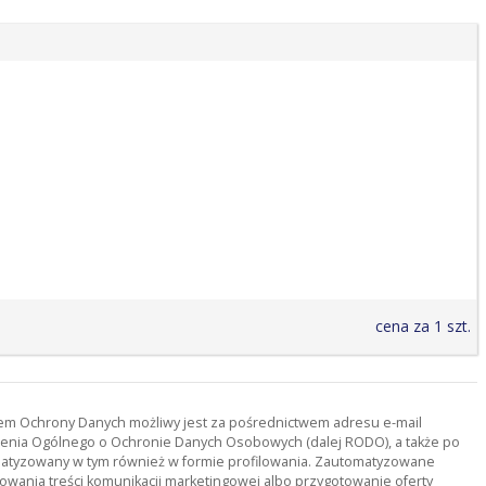
cena za 1 szt.
orem Ochrony Danych możliwy jest za pośrednictwem adresu e-mail
ądzenia Ogólnego o Ochronie Danych Osobowych (dalej RODO), a także po
tomatyzowany w tym również w formie profilowania. Zautomatyzowane
owania treści komunikacji marketingowej albo przygotowanie oferty