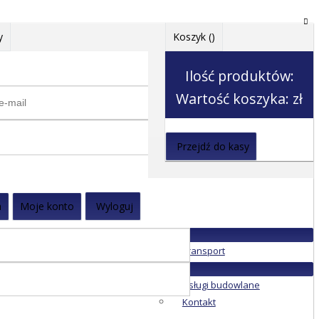
y
Koszyk (
)
Ilość produktów:
Wartość koszyka:
zł
Przejdź do kasy
a
Moje konto
Wyloguj
Transport
Usługi budowlane
Kontakt