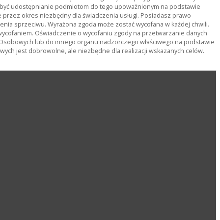
ą być udostępnianie podmiotom do tego upoważnionym na podstawie
rzez okres niezbędny dla świadczenia usługi. Posiadasz prawo
ienia sprzeciwu. Wyrażona zgoda może zostać wycofana w każdej chwili.
wycofaniem. Oświadczenie o wycofaniu zgody na przetwarzanie danych
 Osobowych lub do innego organu nadzorczego właściwego na podstawie
ch jest dobrowolne, ale niezbędne dla realizacji wskazanych celów.