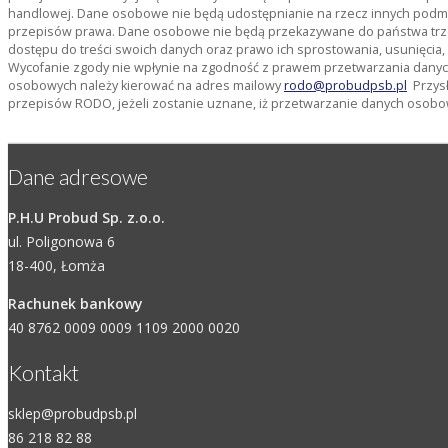
handlowej. Dane osobowe nie będą udostępnianie na rzecz innych pod
przepisów prawa. Dane osobowe nie będą przekazywane do państwa trze
dostępu do treści swoich danych oraz prawo ich sprostowania, usunięcia
Wycofanie zgody nie wpłynie na zgodność z prawem przetwarzania danyc
osobowych należy kierować na adres mailowy
rodo@probudpsb.pl
Przysł
przepisów RODO, jeżeli zostanie uznane, iż przetwarzanie danych osobo
Dane adresowe
P.H.U Probud Sp. z.o.o.
ul. Poligonowa 6
18-400, Łomża
Rachunek bankowy
40 8762 0009 0009 1109 2000 0020
Kontakt
sklep@probudpsb.pl
86 218 82 88