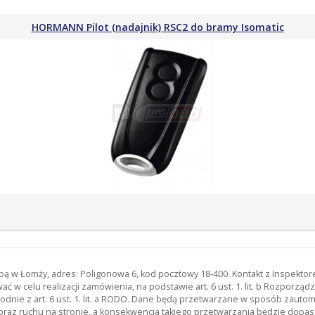
HORMANN Pilot (nadajnik) RSC2 do bramy Isomatic
zibą w Łomży, adres: Poligonowa 6, kod pocztowy 18-400. Kontakt z Inspekt
 w celu realizacji zamówienia, na podstawie art. 6 ust. 1. lit. b Rozporz
odnie z art. 6 ust. 1. lit. a RODO. Dane będą przetwarzane w sposób zau
oraz ruchu na stronie, a konsekwencją takiego przetwarzania będzie dopas