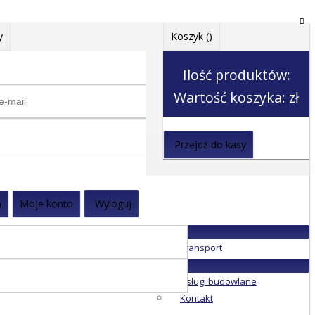
y
Koszyk (
)
Ilość produktów:
Wartość koszyka:
zł
Przejdź do kasy
a
Moje konto
Wyloguj
Transport
Usługi budowlane
Kontakt