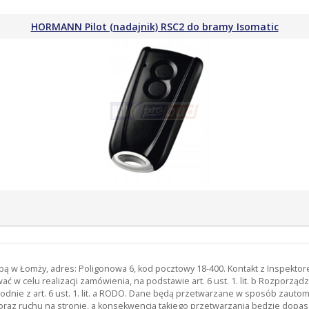
HORMANN Pilot (nadajnik) RSC2 do bramy Isomatic
zibą w Łomży, adres: Poligonowa 6, kod pocztowy 18-400. Kontakt z Inspekt
 w celu realizacji zamówienia, na podstawie art. 6 ust. 1. lit. b Rozporz
odnie z art. 6 ust. 1. lit. a RODO. Dane będą przetwarzane w sposób zau
oraz ruchu na stronie, a konsekwencją takiego przetwarzania będzie dopas