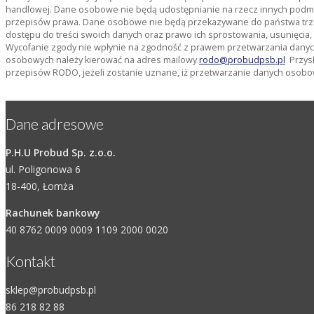
handlowej. Dane osobowe nie będą udostępnianie na rzecz innych pod
przepisów prawa. Dane osobowe nie będą przekazywane do państwa trze
dostępu do treści swoich danych oraz prawo ich sprostowania, usunięcia
Wycofanie zgody nie wpłynie na zgodność z prawem przetwarzania danyc
osobowych należy kierować na adres mailowy
rodo@probudpsb.pl
Przysł
przepisów RODO, jeżeli zostanie uznane, iż przetwarzanie danych osobo
Dane adresowe
P.H.U Probud Sp. z.o.o.
ul. Poligonowa 6
18-400, Łomża
Rachunek bankowy
40 8762 0009 0009 1109 2000 0020
Kontakt
sklep@probudpsb.pl
86 218 82 88