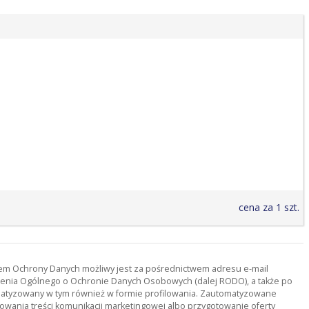
cena za 1 szt.
orem Ochrony Danych możliwy jest za pośrednictwem adresu e-mail
ądzenia Ogólnego o Ochronie Danych Osobowych (dalej RODO), a także po
tomatyzowany w tym również w formie profilowania. Zautomatyzowane
owania treści komunikacji marketingowej albo przygotowanie oferty