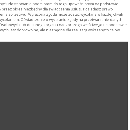
ą być udostępnianie podmiotom do tego upoważnionym na podstawie
rzez okres niezbędny dla świadczenia usługi. Posiadasz prawo
ienia sprzeciwu. Wyrażona zgoda może zostać wycofana w każdej chwili.
wycofaniem. Oświadczenie o wycofaniu zgody na przetwarzanie danych
 Osobowych lub do innego organu nadzorczego właściwego na podstawie
ch jest dobrowolne, ale niezbędne dla realizacji wskazanych celów.