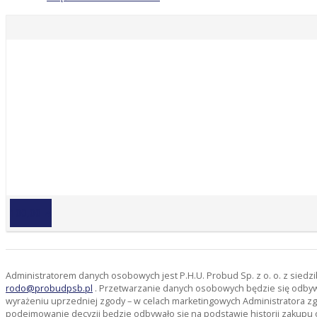
100,00 zł
Administratorem danych osobowych jest P.H.U. Probud Sp. z o. o. z sied
rodo@probudpsb.pl
. Przetwarzanie danych osobowych będzie się odbywać
wyrażeniu uprzedniej zgody – w celach marketingowych Administratora zg
podejmowanie decyzji będzie odbywało się na podstawie historii zakupu 