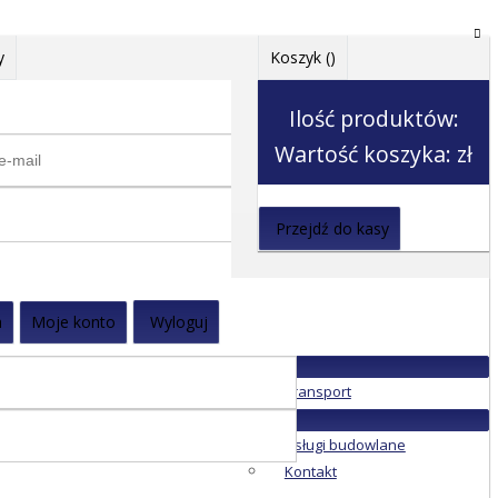
y
Koszyk (
)
Ilość produktów:
Wartość koszyka:
zł
Przejdź do kasy
a
Moje konto
Wyloguj
Transport
Usługi budowlane
Kontakt