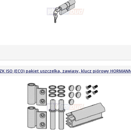
ZK ISO (ECO) pakiet uszczelka, zawiasy, klucz piórowy HORMAN