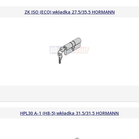
ZK ISO (ECO) wkładka 27,5/35,5 HORMANN
HPL30 A-1 (H8-5) wkładka 31,5/31,5 HORMANN