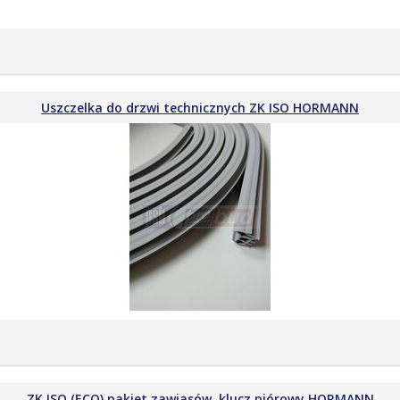
Uszczelka do drzwi technicznych ZK ISO HORMANN
ZK ISO (ECO) pakiet zawiasów, klucz piórowy HORMANN