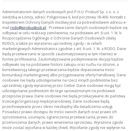
Administratorem danych osobowych jest P.H.U. Probud Sp. z o. o. z
siedzibą w Łomży, adres: Poligonowa 6, kod pocztowy 18-400. Kontakt z
Inspektorem Ochrony Danych możliwy jest za pośrednictwem adresu e-
mail
rodo@probudpsb.pl
. Przetwarzanie danych osobowych będzie się
odbywać w celu realizacji zamówienia, na podstawie art. 6 ust. 1. lit. b
Rozporządzenia Ogólnego o Ochronie Danych Osobowych (dalej
RODO), a także po wyrażeniu uprzedniej zgody – w celach
marketingowych Administratora zgodnie z art. 6 ust. 1. lit. a RODO. Dane
będą przetwarzane w sposób zautomatyzowany w tym również w
formie profilowania. Zautomatyzowane podejmowanie decyzji będzie
odbywało się na podstawie historii zakupu oraz ruchu na stronie, a
konsekwencją takiego przetwarzania będzie dopasowania treści
komunikacji marketingowej albo przygotowanie oferty handlowej. Dane
osobowe nie będą udostępnianie na rzecz innych podmiotów bez
uprzedniej zgody wyrażonej przez Ciebie. Dane osobowe mogą być
udostępnianie podmiotom do tego upoważnionym na podstawie
przepisów prawa. Dane osobowe nie będą przekazywane do państwa
trzeciego/organizacji międzynarodowej. Dane osobowe będą
przechowywane przez okres niezbędny dla świadczenia usługi.
Posiadasz prawo dostępu do treści swoich danych oraz prawo ich
sprostowania, usunięcia, ograniczenia przetwarzania, prawo do
przenoszenia danych, prawo wniesienia sprzeciwu. Wyrażona zgoda
może zostać wycofana w każdej chwili. Wycofanie zgody nie wpłynie na