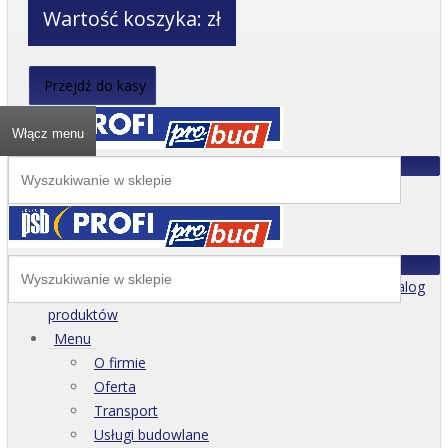
Wartość koszyka:
zł
Przejdź do kasy
Włącz menu
Katalog
produktów
Menu
O firmie
Oferta
Transport
Usługi budowlane