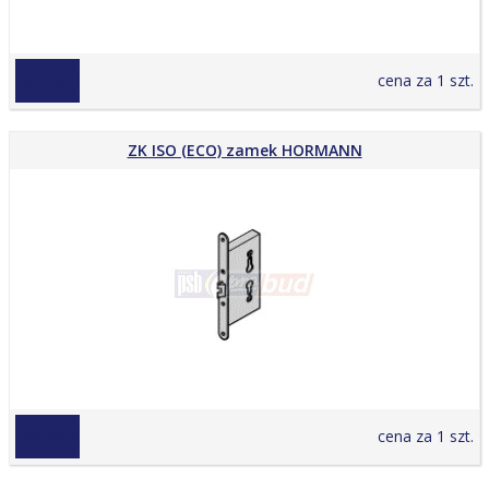
152,79 zł
cena za 1 szt.
ZK ISO (ECO) zamek HORMANN
166,99 zł
cena za 1 szt.