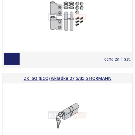
79,99 zł
cena za 1 szt.
ZK ISO (ECO) wkładka 27,5/35,5 HORMANN