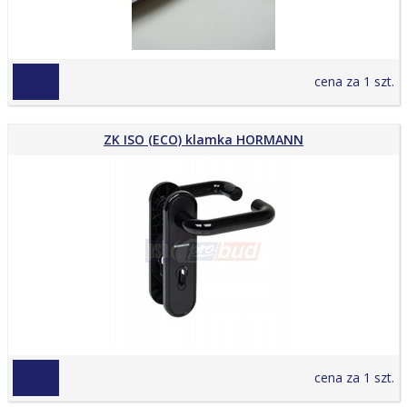
29,99 zł
cena za 1 szt.
ZK ISO (ECO) klamka HORMANN
45,00 zł
cena za 1 szt.