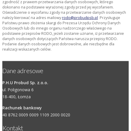
zgodność z prawem przetwarzania danych osobowych, którego
dokonano na podstawie wyrażonej zgody przed jej wycofaniem.
Oświadczenie o wycofaniu zgody na przetwarzanie danych osobowych
należy kierować na adres mailowy
rodo@probudpsb.pl
Przysługuje
Państwu prawo złożenia skargi do Prezesa Urzędu Ochrony Danych
Osobowych lub do innego organu nadzorczego właściwego na
podstawie przepisów RODO, jeżeli zostanie uznane, iż przetwarzanie
danych osobowych dotyczących Państwa narusza przepisy RODO.
Podanie danych osobowych jest dobrowolne, ale niezbędne dla
realizacji wskazanych celów.
Dane adresowe
P.H.U Probud Sp. z.o.o.
ul. Poligonowa 6
18-400, Łomża
Rachunek bankowy
40 8762 0009 0009 1109 2000 0020
Kontakt