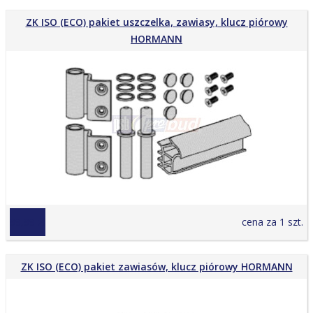
ZK ISO (ECO) pakiet uszczelka, zawiasy, klucz piórowy
HORMANN
99,99 zł
cena za 1 szt.
ZK ISO (ECO) pakiet zawiasów, klucz piórowy HORMANN