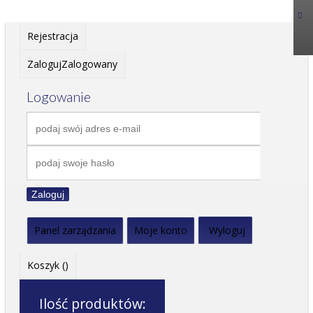
Rejestracja
Zaloguj
Zalogowany
Logowanie
Zaloguj
Panel zarządzania
Moje konto
Wyloguj
Koszyk (
)
Ilość produktów: