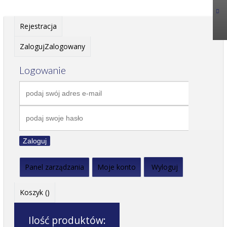
Rejestracja
Zaloguj
Zalogowany
Logowanie
Zaloguj
Panel zarządzania
Moje konto
Wyloguj
Koszyk (
)
Ilość produktów: