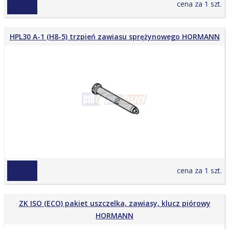
152,79 zł
cena za 1 szt.
HPL30 A-1 (H8-5) trzpień zawiasu sprężynowego HORMANN
110,79 zł
cena za 1 szt.
ZK ISO (ECO) pakiet uszczelka, zawiasy, klucz piórowy
HORMANN