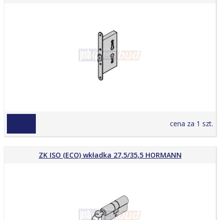
166,99 zł
cena za 1 szt.
ZK ISO (ECO) wkładka 27,5/35,5 HORMANN