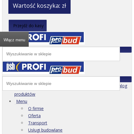
Wartość koszyka:
zł
Przejdź do kasy
Włącz menu
Katalog
produktów
Menu
O firmie
Oferta
Transport
Usługi budowlane