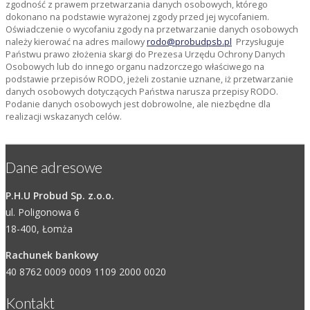
zgodność z prawem przetwarzania danych osobowych, którego
dokonano na podstawie wyrażonej zgody przed jej wycofaniem.
Oświadczenie o wycofaniu zgody na przetwarzanie danych osobowych
należy kierować na adres mailowy
rodo@probudpsb.pl
Przysługuje
Państwu prawo złożenia skargi do Prezesa Urzędu Ochrony Danych
Osobowych lub do innego organu nadzorczego właściwego na
podstawie przepisów RODO, jeżeli zostanie uznane, iż przetwarzanie
danych osobowych dotyczących Państwa narusza przepisy RODO.
Podanie danych osobowych jest dobrowolne, ale niezbędne dla
realizacji wskazanych celów.
Dane adresowe
P.H.U Probud Sp. z.o.o.
ul. Poligonowa 6
18-400, Łomża
Rachunek bankowy
40 8762 0009 0009 1109 2000 0020
Kontakt