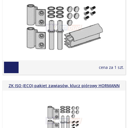
99,99 zł
cena za 1 szt.
ZK ISO (ECO) pakiet zawiasów, klucz piórowy HORMANN