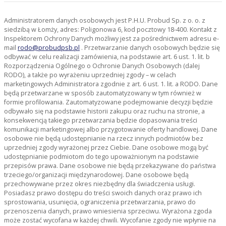
Administratorem danych osobowych jest P.H.U. Probud Sp. z o. o. z
siedzibą w Łomży, adres: Poligonowa 6, kod pocztowy 18-400. Kontakt z
Inspektorem Ochrony Danych możliwy jest za pośrednictwem adresu e-
mail
rodo@probudpsb.pl
. Przetwarzanie danych osobowych będzie się
odbywać w celu realizacji zamówienia, na podstawie art. 6 ust. 1. lit. b
Rozporządzenia Ogólnego o Ochronie Danych Osobowych (dalej
RODO), a także po wyrażeniu uprzedniej zgody – w celach
marketingowych Administratora zgodnie z art. 6 ust. 1. lit. a RODO. Dane
będą przetwarzane w sposób zautomatyzowany w tym również w
formie profilowania. Zautomatyzowane podejmowanie decyzji będzie
odbywało się na podstawie historii zakupu oraz ruchu na stronie, a
konsekwencją takiego przetwarzania będzie dopasowania treści
komunikacji marketingowej albo przygotowanie oferty handlowej. Dane
osobowe nie będą udostępnianie na rzecz innych podmiotów bez
uprzedniej zgody wyrażonej przez Ciebie. Dane osobowe mogą być
udostępnianie podmiotom do tego upoważnionym na podstawie
przepisów prawa. Dane osobowe nie będą przekazywane do państwa
trzeciego/organizacji międzynarodowej. Dane osobowe będą
przechowywane przez okres niezbędny dla świadczenia usługi.
Posiadasz prawo dostępu do treści swoich danych oraz prawo ich
sprostowania, usunięcia, ograniczenia przetwarzania, prawo do
przenoszenia danych, prawo wniesienia sprzeciwu. Wyrażona zgoda
może zostać wycofana w każdej chwili. Wycofanie zgody nie wpłynie na