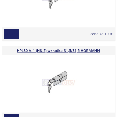
152,79 zł
cena za 1 szt.
HPL30 A-1 (H8-5) wkładka 31,5/31,5 HORMANN