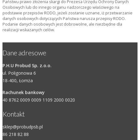
Państwu prawo złożenia skargi do Prezesa Urzędu Ochrony Danych
Osobowych lub do innego organu nadzorczego właściwego na
podstawie przepisów RODO, jeżeli zostanie uznane, iż przetwarzanie
danych osobowych dotyczących Państwa narusza przepisy RODO.
Podanie danych osobowych jest dobrowolne, ale niezbędne dla
realizacji wskazanych celów.
Dane adresowe
P.H.U Probud Sp. z.o.o.
ul. Poligonowa 6
18-400, Łomża
Rachunek bankowy
40 8762 0009 0009 1109 2000 0020
Kontakt
sklep@probudpsb.pl
86 218 82 88