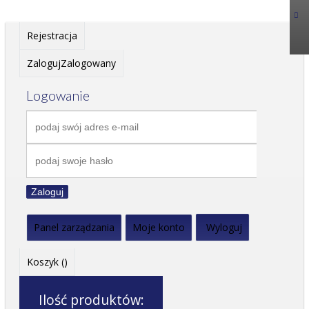
Rejestracja
Zaloguj
Zalogowany
Logowanie
Zaloguj
Panel zarządzania
Moje konto
Wyloguj
Koszyk (
)
Ilość produktów: