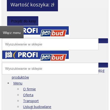
Wartość koszyka:
zł
Przejdź do kasy
Włącz menu
Katalog
produktów
Menu
O firmie
Oferta
Transport
Usługi budowlane