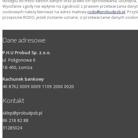
dostępu do treści swoich danych oraz prawo ich sprostowania, usunięcia
Wycofanie zgody nie wpłynie na zgodność z prawem przetwarzania danyc
osobowych należy kierować na adres mailowy
rodo@probudpsb.pl
Przysł
przepisów RODO, jeżeli zostanie uznane, iż przetwarzanie danych osobo
Dane adresowe
P.H.U Probud Sp. z.o.o.
ul. Poligonowa 6
18-400, Łomża
Rachunek bankowy
40 8762 0009 0009 1109 2000 0020
Kontakt
sklep@probudpsb.pl
86 218 82 88
31285024