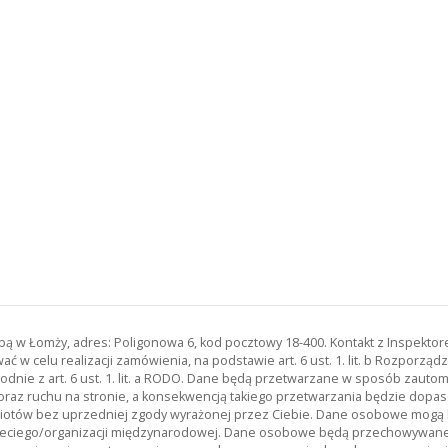
zibą w Łomży, adres: Poligonowa 6, kod pocztowy 18-400. Kontakt z Inspekt
 w celu realizacji zamówienia, na podstawie art. 6 ust. 1. lit. b Rozporz
odnie z art. 6 ust. 1. lit. a RODO. Dane będą przetwarzane w sposób zau
oraz ruchu na stronie, a konsekwencją takiego przetwarzania będzie dopas
miotów bez uprzedniej zgody wyrażonej przez Ciebie. Dane osobowe mog
ciego/organizacji międzynarodowej. Dane osobowe będą przechowywane p