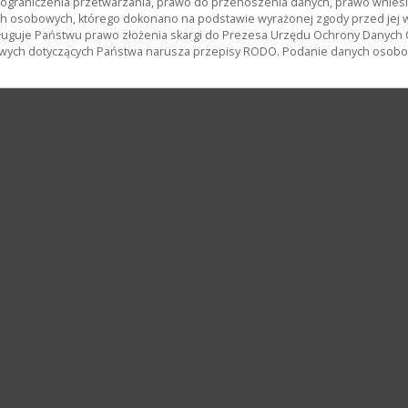
, ograniczenia przetwarzania, prawo do przenoszenia danych, prawo wnies
h osobowych, którego dokonano na podstawie wyrażonej zgody przed jej 
uguje Państwu prawo złożenia skargi do Prezesa Urzędu Ochrony Danych
wych dotyczących Państwa narusza przepisy RODO. Podanie danych osobowy