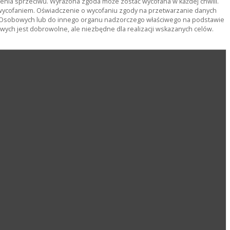
ienia sprzeciwu. Wyrażona zgoda może zostać wycofana w każdej chwili.
wycofaniem. Oświadczenie o wycofaniu zgody na przetwarzanie danych
 Osobowych lub do innego organu nadzorczego właściwego na podstawie
ch jest dobrowolne, ale niezbędne dla realizacji wskazanych celów.