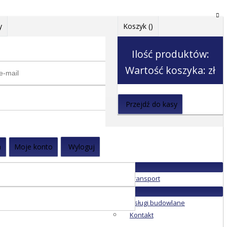
y
Koszyk (
)
Ilość produktów:
Wartość koszyka:
zł
Przejdź do kasy
a
Moje konto
Wyloguj
Transport
Usługi budowlane
Kontakt