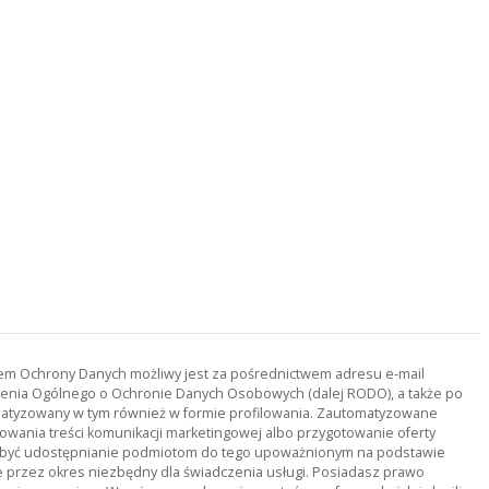
orem Ochrony Danych możliwy jest za pośrednictwem adresu e-mail
ądzenia Ogólnego o Ochronie Danych Osobowych (dalej RODO), a także po
tomatyzowany w tym również w formie profilowania. Zautomatyzowane
owania treści komunikacji marketingowej albo przygotowanie oferty
ą być udostępnianie podmiotom do tego upoważnionym na podstawie
rzez okres niezbędny dla świadczenia usługi. Posiadasz prawo