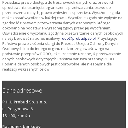
Posiadasz prawo dostępu do treści swoich danych oraz prawo ich
sprostowania, usunięcia, ograniczenia przetwarzania, prawo do
przenoszenia danych, prawo wniesienia sprzeciwu. Wyrażona zgoda
może zostać wycofana w każdej chwili. Wycofanie zgody nie wpłynie na
zgodność z prawem przetwarzania danych osobowych, którego
dokonano na podstawie wyrażonej zgody przed jej wycofaniem.
Oświadczenie o wycofaniu zgody na przetwarzanie danych osobowych
należy kierować na adres mailowy
rodo@probudpsb.pl
Przysługuje
Państwu prawo złożenia skargi do Prezesa Urzędu Ochrony Danych
Osobowych lub do innego organu nadzorczego właściwego na
podstawie przepisów RODO, jeżeli zostanie uznane, iż przetwarzanie
danych osobowych dotyczących Państwa narusza przepisy RODO.
Podanie danych osobowych jest dobrowolne, ale niezbędne dla
realizacji wskazanych celów.
Dane adresowe
P.H.U Probud Sp. z.o.o.
ul. Poligonowa 6
18-400, Łomża
Rachunek bankowy