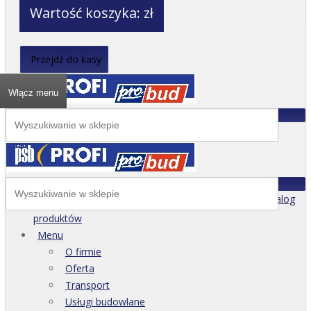
Wartość koszyka:
zł
Przejdź do kasy
Włącz menu
Katalog
produktów
Menu
O firmie
Oferta
Transport
Usługi budowlane