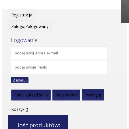
Rejestracja
Zaloguj
Zalogowany
Logowanie
Zaloguj
Panel zarządzania
Moje konto
Wyloguj
Koszyk (
)
Ilość produktów: