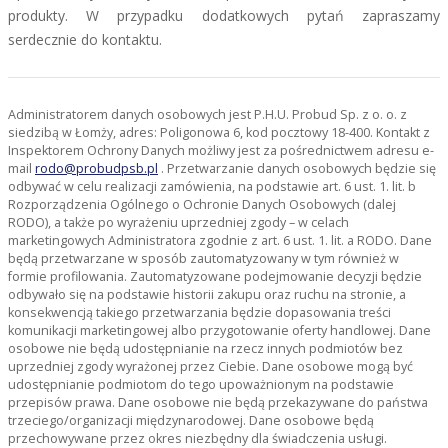
produkty. W przypadku dodatkowych pytań zapraszamy
serdecznie do kontaktu.
Administratorem danych osobowych jest P.H.U. Probud Sp. z o. o. z
siedzibą w Łomży, adres: Poligonowa 6, kod pocztowy 18-400. Kontakt z
Inspektorem Ochrony Danych możliwy jest za pośrednictwem adresu e-
mail
rodo@probudpsb.pl
. Przetwarzanie danych osobowych będzie się
odbywać w celu realizacji zamówienia, na podstawie art. 6 ust. 1. lit. b
Rozporządzenia Ogólnego o Ochronie Danych Osobowych (dalej
RODO), a także po wyrażeniu uprzedniej zgody – w celach
marketingowych Administratora zgodnie z art. 6 ust. 1. lit. a RODO. Dane
będą przetwarzane w sposób zautomatyzowany w tym również w
formie profilowania. Zautomatyzowane podejmowanie decyzji będzie
odbywało się na podstawie historii zakupu oraz ruchu na stronie, a
konsekwencją takiego przetwarzania będzie dopasowania treści
komunikacji marketingowej albo przygotowanie oferty handlowej. Dane
osobowe nie będą udostępnianie na rzecz innych podmiotów bez
uprzedniej zgody wyrażonej przez Ciebie. Dane osobowe mogą być
udostępnianie podmiotom do tego upoważnionym na podstawie
przepisów prawa. Dane osobowe nie będą przekazywane do państwa
trzeciego/organizacji międzynarodowej. Dane osobowe będą
przechowywane przez okres niezbędny dla świadczenia usługi.