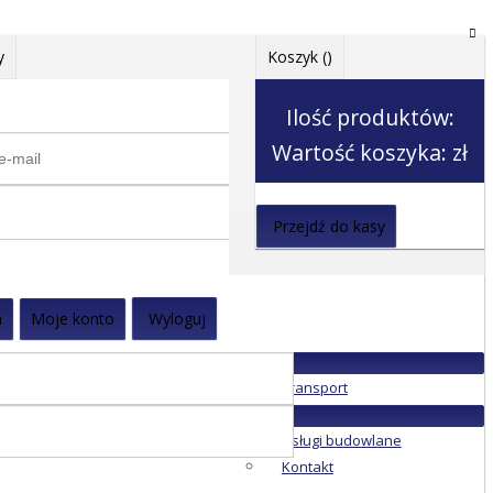
y
Koszyk (
)
Ilość produktów:
Wartość koszyka:
zł
Przejdź do kasy
a
Moje konto
Wyloguj
Transport
Usługi budowlane
Kontakt