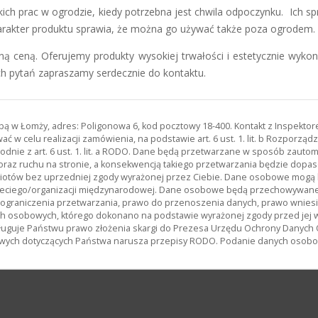
h prac w ogrodzie, kiedy potrzebna jest chwila odpoczynku. Ich spry
charakter produktu sprawia, że można go używać także poza ogrodem.
ną ceną. Oferujemy produkty wysokiej trwałości i estetycznie wyk
h pytań zapraszamy serdecznie do kontaktu.
zibą w Łomży, adres: Poligonowa 6, kod pocztowy 18-400. Kontakt z Inspekt
 w celu realizacji zamówienia, na podstawie art. 6 ust. 1. lit. b Rozporz
odnie z art. 6 ust. 1. lit. a RODO. Dane będą przetwarzane w sposób zau
oraz ruchu na stronie, a konsekwencją takiego przetwarzania będzie dopas
miotów bez uprzedniej zgody wyrażonej przez Ciebie. Dane osobowe mog
ciego/organizacji międzynarodowej. Dane osobowe będą przechowywane p
, ograniczenia przetwarzania, prawo do przenoszenia danych, prawo wnies
h osobowych, którego dokonano na podstawie wyrażonej zgody przed jej 
uguje Państwu prawo złożenia skargi do Prezesa Urzędu Ochrony Danych
wych dotyczących Państwa narusza przepisy RODO. Podanie danych osobowy