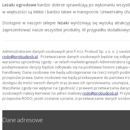
Leżaki ogrodowe
bardzo dobrze sprawdzają po wykonaniu wszystkic
w większości są lekkie i bardzo łatwe w transporcie. Uniwersalny 
Dostępne w naszym sklepie
leżaki
wyróżniają się wysoką atrakcyj
zaprezentować nasze wszystkie produkty. W przypadku dodatkowyc
Administratorem danych osobowych jest P.H.U. Probud Sp. z o. o. z sied
rodo@probudpsb.pl
. Przetwarzanie danych osobowych będzie się odbywać
wyrażeniu uprzedniej zgody – w celach marketingowych Administratora zg
podejmowanie decyzji będzie odbywało się na podstawie historii zakupu 
handlowej. Dane osobowe nie będą udostępnianie na rzecz innych pod
przepisów prawa. Dane osobowe nie będą przekazywane do państwa trze
dostępu do treści swoich danych oraz prawo ich sprostowania, usunięcia
Wycofanie zgody nie wpłynie na zgodność z prawem przetwarzania danyc
osobowych należy kierować na adres mailowy
rodo@probudpsb.pl
Przysł
przepisów RODO, jeżeli zostanie uznane, iż przetwarzanie danych osobo
Dane adresowe