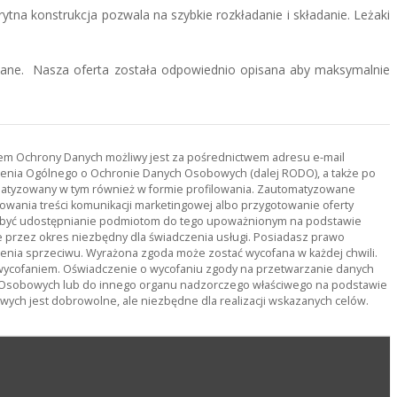
tna konstrukcja pozwala na szybkie rozkładanie i składanie. Leżaki
onane. Nasza oferta została odpowiednio opisana aby maksymalnie
orem Ochrony Danych możliwy jest za pośrednictwem adresu e-mail
ądzenia Ogólnego o Ochronie Danych Osobowych (dalej RODO), a także po
tomatyzowany w tym również w formie profilowania. Zautomatyzowane
owania treści komunikacji marketingowej albo przygotowanie oferty
ą być udostępnianie podmiotom do tego upoważnionym na podstawie
rzez okres niezbędny dla świadczenia usługi. Posiadasz prawo
ienia sprzeciwu. Wyrażona zgoda może zostać wycofana w każdej chwili.
wycofaniem. Oświadczenie o wycofaniu zgody na przetwarzanie danych
 Osobowych lub do innego organu nadzorczego właściwego na podstawie
ch jest dobrowolne, ale niezbędne dla realizacji wskazanych celów.