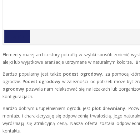
na zapytanie
Elementy małej architektury potrafią w szybki sposób zmienić wy
alejki lub wyjątkowe aranżacje utrzymane w naturalnym kolorze
. B
Bardzo popularny jest także
podest ogrodowy
, za pomocą któr
ogrodzie.
Podest ogrodowy
w zależności od potrzeb może być zró
ogrodowy
pozwala nam relaksować się na leżakach lub zorganizowa
konfiguracjach.
Bardzo dobrym uzupełnieniem ogrodu jest
płot drewniany.
Pozwa
montażu i charakteryzuję się odpowiednią trwałością. Jego natura
wyróżniają się atrakcyjną ceną. Nasza oferta została odpowie
kontaktu.