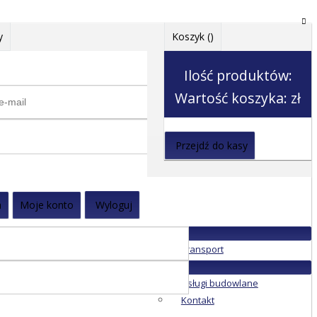
y
Koszyk (
)
Ilość produktów:
Wartość koszyka:
zł
Przejdź do kasy
a
Moje konto
Wyloguj
Transport
Usługi budowlane
Kontakt