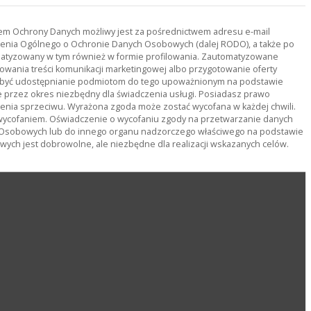
orem Ochrony Danych możliwy jest za pośrednictwem adresu e-mail
ądzenia Ogólnego o Ochronie Danych Osobowych (dalej RODO), a także po
tomatyzowany w tym również w formie profilowania. Zautomatyzowane
owania treści komunikacji marketingowej albo przygotowanie oferty
ą być udostępnianie podmiotom do tego upoważnionym na podstawie
rzez okres niezbędny dla świadczenia usługi. Posiadasz prawo
ienia sprzeciwu. Wyrażona zgoda może zostać wycofana w każdej chwili.
wycofaniem. Oświadczenie o wycofaniu zgody na przetwarzanie danych
 Osobowych lub do innego organu nadzorczego właściwego na podstawie
ch jest dobrowolne, ale niezbędne dla realizacji wskazanych celów.