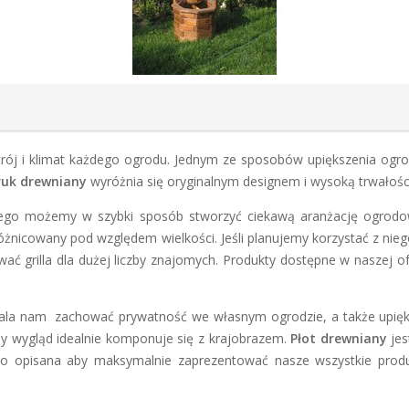
strój i klimat każdego ogrodu. Jednym ze sposobów upiększenia ogr
ruk drewniany
wyróżnia się oryginalnym designem i wysoką trwałośc
ego możemy w szybki sposób stworzyć ciekawą aranżację ogrodow
żnicowany pod względem wielkości. Jeśli planujemy korzystać z nieg
ć grilla dla dużej liczby znajomych. Produkty dostępne w naszej o
la nam zachować prywatność we własnym ogrodzie, a także upięk
lny wygląd idealnie komponuje się z krajobrazem.
Płot drewniany
jes
dnio opisana aby maksymalnie zaprezentować nasze wszystkie pro