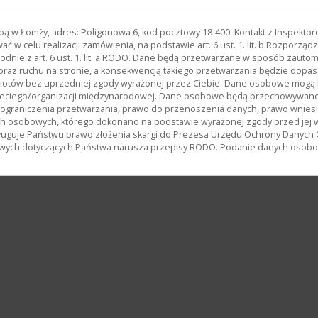
zibą w Łomży, adres: Poligonowa 6, kod pocztowy 18-400. Kontakt z Inspekt
 w celu realizacji zamówienia, na podstawie art. 6 ust. 1. lit. b Rozporz
odnie z art. 6 ust. 1. lit. a RODO. Dane będą przetwarzane w sposób zau
oraz ruchu na stronie, a konsekwencją takiego przetwarzania będzie dopas
miotów bez uprzedniej zgody wyrażonej przez Ciebie. Dane osobowe mog
ciego/organizacji międzynarodowej. Dane osobowe będą przechowywane p
, ograniczenia przetwarzania, prawo do przenoszenia danych, prawo wnies
h osobowych, którego dokonano na podstawie wyrażonej zgody przed jej 
uguje Państwu prawo złożenia skargi do Prezesa Urzędu Ochrony Danych
wych dotyczących Państwa narusza przepisy RODO. Podanie danych osobowy