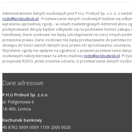
Administratorem danych osobowych jest P.H.U. Probud Sp. z o. o. z sied
rodo@probudpsb.pl
. Przetwarzanie danych osobowych będzie się odbywać
wyrażeniu uprzedniej zgody – w celach marketingowych Administratora zg
podejmowanie decyzji będzie odbywało się na podstawie historii zakupu 
handlowej. Dane osobowe nie będą udostępnianie na rzecz innych pod
przepisów prawa. Dane osobowe nie będą przekazywane do państwa trze
dostępu do treści swoich danych oraz prawo ich sprostowania, usunięcia
Wycofanie zgody nie wpłynie na zgodność z prawem przetwarzania danyc
osobowych należy kierować na adres mailowy
rodo@probudpsb.pl
Przysł
przepisów RODO, jeżeli zostanie uznane, iż przetwarzanie danych osobo
Dane adresowe
P.H.U Probud Sp. z.o.o.
ul. Poligonowa 6
18-400, Łomża
Rachunek bankowy
40 8762 0009 0009 1109 2000 0020