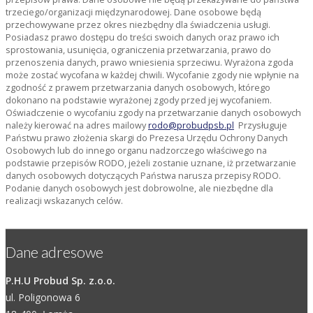
trzeciego/organizacji międzynarodowej. Dane osobowe będą
przechowywane przez okres niezbędny dla świadczenia usługi.
Posiadasz prawo dostępu do treści swoich danych oraz prawo ich
sprostowania, usunięcia, ograniczenia przetwarzania, prawo do
przenoszenia danych, prawo wniesienia sprzeciwu. Wyrażona zgoda
może zostać wycofana w każdej chwili. Wycofanie zgody nie wpłynie na
zgodność z prawem przetwarzania danych osobowych, którego
dokonano na podstawie wyrażonej zgody przed jej wycofaniem.
Oświadczenie o wycofaniu zgody na przetwarzanie danych osobowych
należy kierować na adres mailowy
rodo@probudpsb.pl
Przysługuje
Państwu prawo złożenia skargi do Prezesa Urzędu Ochrony Danych
Osobowych lub do innego organu nadzorczego właściwego na
podstawie przepisów RODO, jeżeli zostanie uznane, iż przetwarzanie
danych osobowych dotyczących Państwa narusza przepisy RODO.
Podanie danych osobowych jest dobrowolne, ale niezbędne dla
realizacji wskazanych celów.
Dane adresowe
P.H.U Probud Sp. z.o.o.
ul. Poligonowa 6