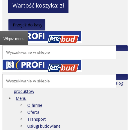
Wartość koszyka:
zł
Przejdź do kasy
Włącz menu
Katalog
produktów
Menu
O firmie
Oferta
Transport
Usługi budowlane