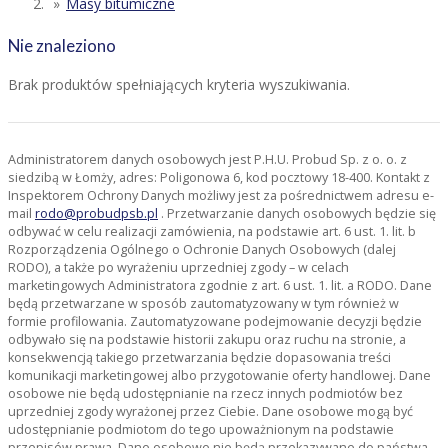
Masy bitumiczne
Nie znaleziono
Brak produktów spełniających kryteria wyszukiwania.
Administratorem danych osobowych jest P.H.U. Probud Sp. z o. o. z
siedzibą w Łomży, adres: Poligonowa 6, kod pocztowy 18-400. Kontakt z
Inspektorem Ochrony Danych możliwy jest za pośrednictwem adresu e-
mail
rodo@probudpsb.pl
. Przetwarzanie danych osobowych będzie się
odbywać w celu realizacji zamówienia, na podstawie art. 6 ust. 1. lit. b
Rozporządzenia Ogólnego o Ochronie Danych Osobowych (dalej
RODO), a także po wyrażeniu uprzedniej zgody – w celach
marketingowych Administratora zgodnie z art. 6 ust. 1. lit. a RODO. Dane
będą przetwarzane w sposób zautomatyzowany w tym również w
formie profilowania. Zautomatyzowane podejmowanie decyzji będzie
odbywało się na podstawie historii zakupu oraz ruchu na stronie, a
konsekwencją takiego przetwarzania będzie dopasowania treści
komunikacji marketingowej albo przygotowanie oferty handlowej. Dane
osobowe nie będą udostępnianie na rzecz innych podmiotów bez
uprzedniej zgody wyrażonej przez Ciebie. Dane osobowe mogą być
udostępnianie podmiotom do tego upoważnionym na podstawie
przepisów prawa. Dane osobowe nie będą przekazywane do państwa