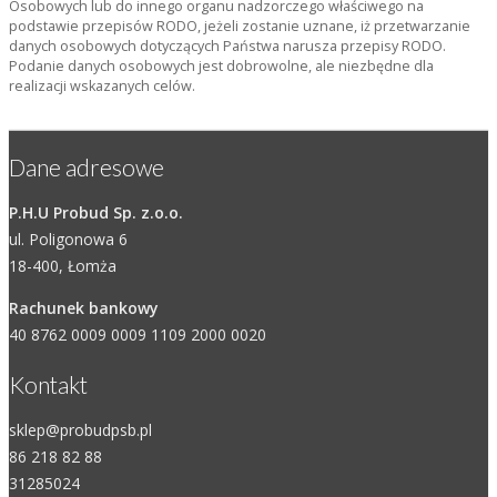
Osobowych lub do innego organu nadzorczego właściwego na
podstawie przepisów RODO, jeżeli zostanie uznane, iż przetwarzanie
danych osobowych dotyczących Państwa narusza przepisy RODO.
Podanie danych osobowych jest dobrowolne, ale niezbędne dla
realizacji wskazanych celów.
Dane adresowe
P.H.U Probud Sp. z.o.o.
ul. Poligonowa 6
18-400, Łomża
Rachunek bankowy
40 8762 0009 0009 1109 2000 0020
Kontakt
sklep@probudpsb.pl
86 218 82 88
31285024