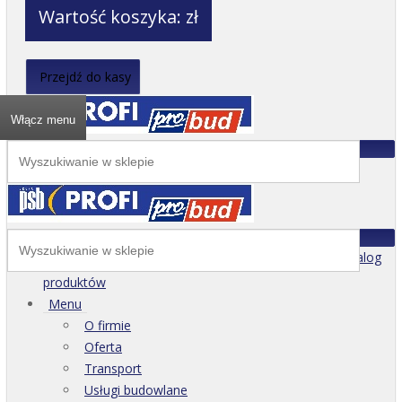
Wartość koszyka:
zł
Przejdź do kasy
Włącz menu
Katalog
produktów
Menu
O firmie
Oferta
Transport
Usługi budowlane