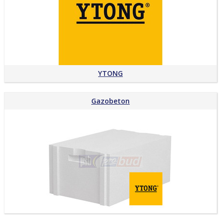
YTONG
Gazobeton