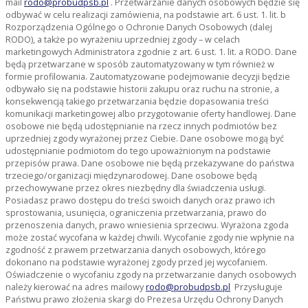
mail
rodo@probudpsb.pl
. Przetwarzanie danych osobowych będzie się
odbywać w celu realizacji zamówienia, na podstawie art. 6 ust. 1. lit. b
Rozporządzenia Ogólnego o Ochronie Danych Osobowych (dalej
RODO), a także po wyrażeniu uprzedniej zgody – w celach
marketingowych Administratora zgodnie z art. 6 ust. 1. lit. a RODO. Dane
będą przetwarzane w sposób zautomatyzowany w tym również w
formie profilowania. Zautomatyzowane podejmowanie decyzji będzie
odbywało się na podstawie historii zakupu oraz ruchu na stronie, a
konsekwencją takiego przetwarzania będzie dopasowania treści
komunikacji marketingowej albo przygotowanie oferty handlowej. Dane
osobowe nie będą udostępnianie na rzecz innych podmiotów bez
uprzedniej zgody wyrażonej przez Ciebie. Dane osobowe mogą być
udostępnianie podmiotom do tego upoważnionym na podstawie
przepisów prawa. Dane osobowe nie będą przekazywane do państwa
trzeciego/organizacji międzynarodowej. Dane osobowe będą
przechowywane przez okres niezbędny dla świadczenia usługi.
Posiadasz prawo dostępu do treści swoich danych oraz prawo ich
sprostowania, usunięcia, ograniczenia przetwarzania, prawo do
przenoszenia danych, prawo wniesienia sprzeciwu. Wyrażona zgoda
może zostać wycofana w każdej chwili. Wycofanie zgody nie wpłynie na
zgodność z prawem przetwarzania danych osobowych, którego
dokonano na podstawie wyrażonej zgody przed jej wycofaniem.
Oświadczenie o wycofaniu zgody na przetwarzanie danych osobowych
należy kierować na adres mailowy
rodo@probudpsb.pl
Przysługuje
Państwu prawo złożenia skargi do Prezesa Urzędu Ochrony Danych