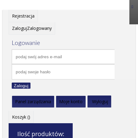
Rejestracja
Zaloguj
Zalogowany
Logowanie
Zaloguj
Panel zarządzania
Moje konto
Wyloguj
Koszyk (
)
Ilość produktów: