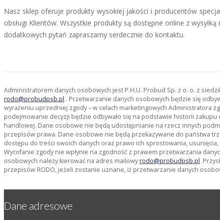
Nasz sklep oferuje produkty wysokiej jakości i producentów specj
obsługi Klientów. Wszystkie produkty są dostępne online z wysył
dodatkowych pytań zapraszamy serdecznie do kontaktu.
Administratorem danych osobowych jest P.H.U. Probud Sp. z o. o. z sied
rodo@probudpsb.pl
. Przetwarzanie danych osobowych będzie się odbywać
wyrażeniu uprzedniej zgody – w celach marketingowych Administratora zg
podejmowanie decyzji będzie odbywało się na podstawie historii zakupu 
handlowej. Dane osobowe nie będą udostępnianie na rzecz innych pod
przepisów prawa. Dane osobowe nie będą przekazywane do państwa trze
dostępu do treści swoich danych oraz prawo ich sprostowania, usunięcia
Wycofanie zgody nie wpłynie na zgodność z prawem przetwarzania danyc
osobowych należy kierować na adres mailowy
rodo@probudpsb.pl
Przysł
przepisów RODO, jeżeli zostanie uznane, iż przetwarzanie danych osobo
Dane adresowe