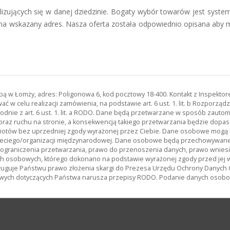
alizujących się w danej dziedzinie. Bogaty wybór towarów jest sys
ką na wskazany adres. Nasza oferta została odpowiednio opisana aby
zibą w Łomży, adres: Poligonowa 6, kod pocztowy 18-400. Kontakt z Inspekt
 w celu realizacji zamówienia, na podstawie art. 6 ust. 1. lit. b Rozporz
odnie z art. 6 ust. 1. lit. a RODO. Dane będą przetwarzane w sposób zau
oraz ruchu na stronie, a konsekwencją takiego przetwarzania będzie dopas
miotów bez uprzedniej zgody wyrażonej przez Ciebie. Dane osobowe mog
ciego/organizacji międzynarodowej. Dane osobowe będą przechowywane p
, ograniczenia przetwarzania, prawo do przenoszenia danych, prawo wnies
h osobowych, którego dokonano na podstawie wyrażonej zgody przed jej 
uguje Państwu prawo złożenia skargi do Prezesa Urzędu Ochrony Danych
wych dotyczących Państwa narusza przepisy RODO. Podanie danych osobowy