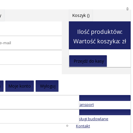
y
Koszyk (
)
Ilość produktów:
Wartość koszyka:
zł
Przejdź do kasy
a
Moje konto
Wyloguj
Transport
Usługi budowlane
Kontakt