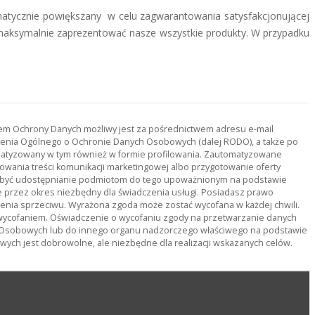
tematycznie powiększany w celu zagwarantowania satysfakcjonującej
 maksymalnie zaprezentować nasze wszystkie produkty. W przypadku
orem Ochrony Danych możliwy jest za pośrednictwem adresu e-mail
ądzenia Ogólnego o Ochronie Danych Osobowych (dalej RODO), a także po
tomatyzowany w tym również w formie profilowania. Zautomatyzowane
owania treści komunikacji marketingowej albo przygotowanie oferty
ą być udostępnianie podmiotom do tego upoważnionym na podstawie
rzez okres niezbędny dla świadczenia usługi. Posiadasz prawo
ienia sprzeciwu. Wyrażona zgoda może zostać wycofana w każdej chwili.
wycofaniem. Oświadczenie o wycofaniu zgody na przetwarzanie danych
 Osobowych lub do innego organu nadzorczego właściwego na podstawie
ch jest dobrowolne, ale niezbędne dla realizacji wskazanych celów.