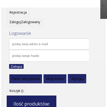
Rejestracja
Zaloguj
Zalogowany
Logowanie
Zaloguj
Panel zarządzania
Moje konto
Wyloguj
Koszyk (
)
Ilość produktów: