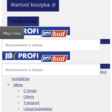
Wartość koszyka:
zł
Przejdź do kasy
Włącz menu
Katalog
produktów
Menu
O firmie
Oferta
Transport
Usługi budowlane