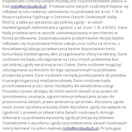
Inspektorem Ochrony Danych możliwy jest za pośrednictwem adresu e-
mail
rodo@probudpsb.pl
. Przetwarzanie danych osobowych będzie się
odbywać w celu realizacji zamówienia, na podstawie art. 6 ust. 1. lit. b
Rozporządzenia Ogólnego o Ochronie Danych Osobowych (dalej
RODO), a także po wyrażeniu uprzedniej zgody – w celach
marketingowych Administratora zgodnie z art. 6 ust. 1. lit. a RODO. Dane
będą przetwarzane w sposób zautomatyzowany w tym również w
formie profilowania. Zautomatyzowane podejmowanie decyzji będzie
odbywało się na podstawie historii zakupu oraz ruchu na stronie, a
konsekwencją takiego przetwarzania będzie dopasowania treści
komunikacji marketingowej albo przygotowanie oferty handlowej. Dane
osobowe nie będą udostępnianie na rzecz innych podmiotów bez
uprzedniej zgody wyrażonej przez Ciebie. Dane osobowe mogą być
udostępnianie podmiotom do tego upoważnionym na podstawie
przepisów prawa. Dane osobowe nie będą przekazywane do państwa
trzeciego/organizacji międzynarodowej. Dane osobowe będą
przechowywane przez okres niezbędny dla świadczenia usługi.
Posiadasz prawo dostępu do treści swoich danych oraz prawo ich
sprostowania, usunięcia, ograniczenia przetwarzania, prawo do
przenoszenia danych, prawo wniesienia sprzeciwu. Wyrażona zgoda
może zostać wycofana w każdej chwili. Wycofanie zgody nie wpłynie na
zgodność z prawem przetwarzania danych osobowych, którego
dokonano na podstawie wyrażonej zgody przed jej wycofaniem.
Oświadczenie o wycofaniu zgody na przetwarzanie danych osobowych
należy kierować na adres mailowy
rodo@probudpsb.pl
Przysługuje