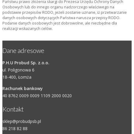
Państwu prawo złożenia skargi do Prezesa Urzędu Ochrony Danych
Osobowych lub do innego organu nadzorczego właściwego na
podstawie przepisów RODO, jeżeli zostanie uznane, iż przetwarzanie
danych osobowych dotyczących Państwa narusza przepisy RODO.
Podanie danych osobowych jest dobrowolne, ale niezbędne dla
realizacji wskazanych celów.
Dane adresowe
P.H.U Probud Sp. z.o.o.
ul. Poligonowa 6
18-400, Łomża
Rachunek bankowy
40 8762 0009 0009 1109 2000 0020
Kontakt
sklep@probudpsb.pl
86 218 82 88