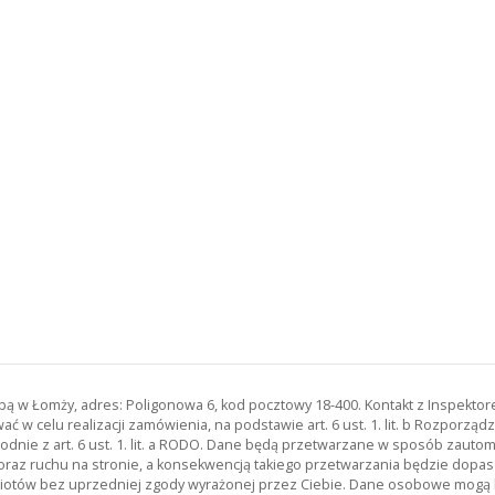
zibą w Łomży, adres: Poligonowa 6, kod pocztowy 18-400. Kontakt z Inspekt
 w celu realizacji zamówienia, na podstawie art. 6 ust. 1. lit. b Rozporz
odnie z art. 6 ust. 1. lit. a RODO. Dane będą przetwarzane w sposób zau
oraz ruchu na stronie, a konsekwencją takiego przetwarzania będzie dopas
miotów bez uprzedniej zgody wyrażonej przez Ciebie. Dane osobowe mog