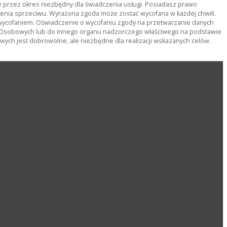
rzez okres niezbędny dla świadczenia usługi. Posiadasz prawo
ienia sprzeciwu. Wyrażona zgoda może zostać wycofana w każdej chwili.
wycofaniem. Oświadczenie o wycofaniu zgody na przetwarzanie danych
 Osobowych lub do innego organu nadzorczego właściwego na podstawie
ch jest dobrowolne, ale niezbędne dla realizacji wskazanych celów.