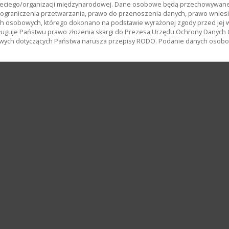
ciego/organizacji międzynarodowej. Dane osobowe będą przechowywane p
, ograniczenia przetwarzania, prawo do przenoszenia danych, prawo wnies
h osobowych, którego dokonano na podstawie wyrażonej zgody przed jej 
uguje Państwu prawo złożenia skargi do Prezesa Urzędu Ochrony Danych
wych dotyczących Państwa narusza przepisy RODO. Podanie danych osobowy