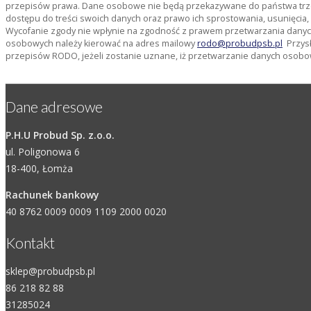
przepisów prawa. Dane osobowe nie będą przekazywane do państwa trze
dostępu do treści swoich danych oraz prawo ich sprostowania, usunięcia
Wycofanie zgody nie wpłynie na zgodność z prawem przetwarzania danyc
osobowych należy kierować na adres mailowy
rodo@probudpsb.pl
Przysł
przepisów RODO, jeżeli zostanie uznane, iż przetwarzanie danych osobo
Dane adresowe
P.H.U Probud Sp. z.o.o.
ul. Poligonowa 6
18-400, Łomża
Rachunek bankowy
40 8762 0009 0009 1109 2000 0020
Kontakt
sklep@probudpsb.pl
86 218 82 88
31285024