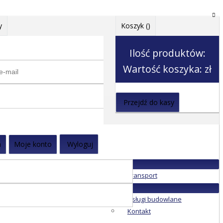
y
Koszyk (
)
Ilość produktów:
Wartość koszyka:
zł
Przejdź do kasy
a
Moje konto
Wyloguj
Transport
Usługi budowlane
Kontakt