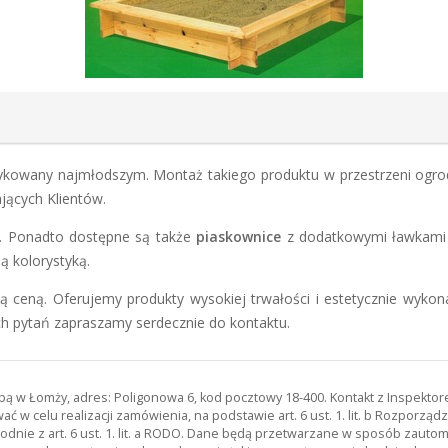
kowany najmłodszym. Montaż takiego produktu w przestrzeni ogrod
ących Klientów.
 Ponadto dostępne są także
piaskownice
z dodatkowymi ławkami w
ną kolorystyką.
ną ceną. Oferujemy produkty wysokiej trwałości i estetycznie wyk
h pytań zapraszamy serdecznie do kontaktu.
zibą w Łomży, adres: Poligonowa 6, kod pocztowy 18-400. Kontakt z Inspekt
 w celu realizacji zamówienia, na podstawie art. 6 ust. 1. lit. b Rozporz
odnie z art. 6 ust. 1. lit. a RODO. Dane będą przetwarzane w sposób zau