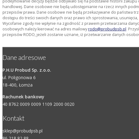
podejmowanie decyzji będzie odbywało się na podstawie historii zakupu 
handlowej. Dane osobowe nie będą udostępnianie na rzecz innych pod
przepisów prawa. Dane osobowe nie będą przekazywane do państwa trze
dostępu do treści swoich danych oraz prawo ich sprostowania, usunięcia
Wycofanie zgody nie wpłynie na zgodność z prawem przetwarzania danyc
osobowych należy kierować na adres mailowy
rodo@probudpsb.pl
Przysł
przepisów RODO, jeżeli zostanie uznane, iż przetwarzanie danych osobo
Dane adresowe
P.H.U Probud Sp. z.o.o.
ul. Poligonowa 6
18-400, Łomża
Rachunek bankowy
40 8762 0009 0009 1109 2000 0020
Kontakt
sklep@probudpsb.pl
86 218 82 88