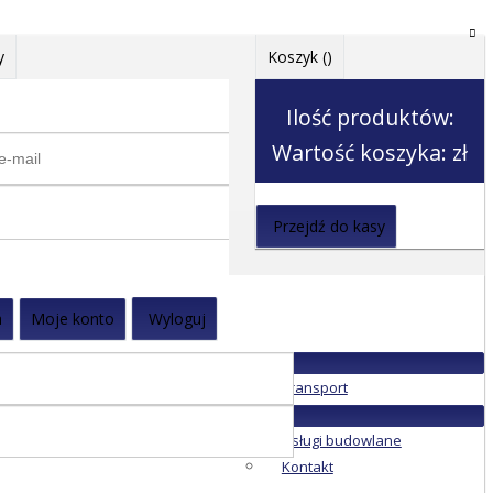
y
Koszyk (
)
Ilość produktów:
Wartość koszyka:
zł
Przejdź do kasy
a
Moje konto
Wyloguj
Transport
Usługi budowlane
Kontakt