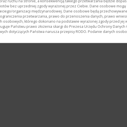
oraz ruchu na stronie, a konsekwencją takiego przetwarzania będzie dopas
miotów bez uprzedniej zgody wyrażonej przez Ciebie. Dane osobowe mog
ciego/organizacji międzynarodowej. Dane osobowe będą przechowywane p
, ograniczenia przetwarzania, prawo do przenoszenia danych, prawo wnies
h osobowych, którego dokonano na podstawie wyrażonej zgody przed jej 
uguje Państwu prawo złożenia skargi do Prezesa Urzędu Ochrony Danych
wych dotyczących Państwa narusza przepisy RODO. Podanie danych osobowy