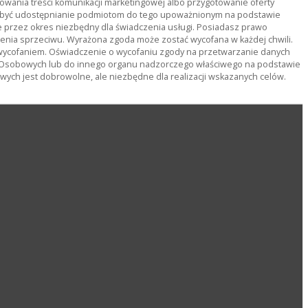
owania treści komunikacji marketingowej albo przygotowanie oferty
ą być udostępnianie podmiotom do tego upoważnionym na podstawie
rzez okres niezbędny dla świadczenia usługi. Posiadasz prawo
ienia sprzeciwu. Wyrażona zgoda może zostać wycofana w każdej chwili.
wycofaniem. Oświadczenie o wycofaniu zgody na przetwarzanie danych
 Osobowych lub do innego organu nadzorczego właściwego na podstawie
ch jest dobrowolne, ale niezbędne dla realizacji wskazanych celów.