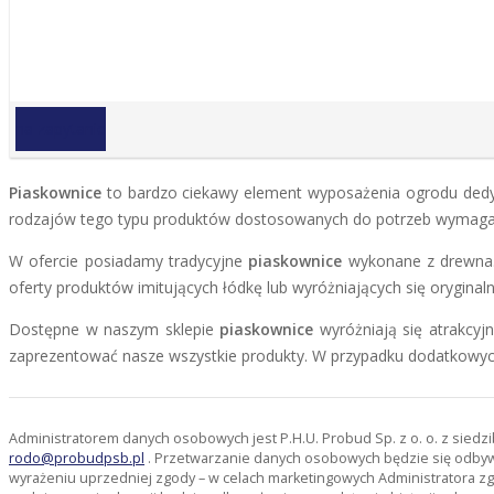
na zapytanie
Piaskownice
to bardzo ciekawy element wyposażenia ogrodu dedy
rodzajów tego typu produktów dostosowanych do potrzeb wymagaj
W ofercie posiadamy tradycyjne
piaskownice
wykonane z drewna.
oferty produktów imitujących łódkę lub wyróżniających się oryginal
Dostępne w naszym sklepie
piaskownice
wyróżniają się atrakcyj
zaprezentować nasze wszystkie produkty. W przypadku dodatkowyc
Administratorem danych osobowych jest P.H.U. Probud Sp. z o. o. z sied
rodo@probudpsb.pl
. Przetwarzanie danych osobowych będzie się odbywać
wyrażeniu uprzedniej zgody – w celach marketingowych Administratora zg