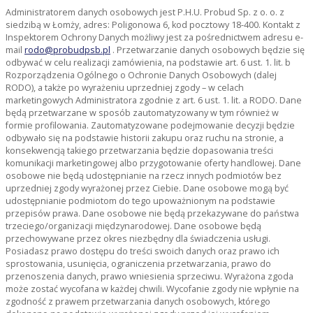
Administratorem danych osobowych jest P.H.U. Probud Sp. z o. o. z
siedzibą w Łomży, adres: Poligonowa 6, kod pocztowy 18-400. Kontakt z
Inspektorem Ochrony Danych możliwy jest za pośrednictwem adresu e-
mail
rodo@probudpsb.pl
. Przetwarzanie danych osobowych będzie się
odbywać w celu realizacji zamówienia, na podstawie art. 6 ust. 1. lit. b
Rozporządzenia Ogólnego o Ochronie Danych Osobowych (dalej
RODO), a także po wyrażeniu uprzedniej zgody – w celach
marketingowych Administratora zgodnie z art. 6 ust. 1. lit. a RODO. Dane
będą przetwarzane w sposób zautomatyzowany w tym również w
formie profilowania. Zautomatyzowane podejmowanie decyzji będzie
odbywało się na podstawie historii zakupu oraz ruchu na stronie, a
konsekwencją takiego przetwarzania będzie dopasowania treści
komunikacji marketingowej albo przygotowanie oferty handlowej. Dane
osobowe nie będą udostępnianie na rzecz innych podmiotów bez
uprzedniej zgody wyrażonej przez Ciebie. Dane osobowe mogą być
udostępnianie podmiotom do tego upoważnionym na podstawie
przepisów prawa. Dane osobowe nie będą przekazywane do państwa
trzeciego/organizacji międzynarodowej. Dane osobowe będą
przechowywane przez okres niezbędny dla świadczenia usługi.
Posiadasz prawo dostępu do treści swoich danych oraz prawo ich
sprostowania, usunięcia, ograniczenia przetwarzania, prawo do
przenoszenia danych, prawo wniesienia sprzeciwu. Wyrażona zgoda
może zostać wycofana w każdej chwili. Wycofanie zgody nie wpłynie na
zgodność z prawem przetwarzania danych osobowych, którego