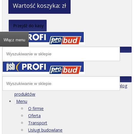
Wartość koszyka:
zł
Przejdź do kasy
Włącz menu
Katalog
produktów
Menu
O firmie
Oferta
Transport
Usługi budowlane