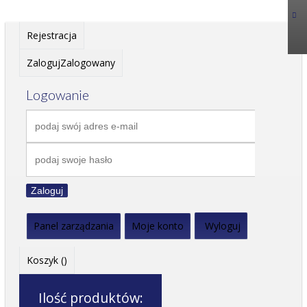
Rejestracja
Zaloguj
Zalogowany
Logowanie
Zaloguj
Panel zarządzania
Moje konto
Wyloguj
Koszyk (
)
Ilość produktów: