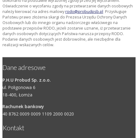
dokonano na podstawie wyrażonej zgody przed jej wycofaniem.
Oświadczenie o wycofaniu zgody na przetwarzanie danych osobowych
należy kierować na adres mailowy
rodo@probudpsb.pl
Przysługuje
Państwu prawo złożenia skargi do Prezesa Urzędu Ochrony Danych
Osobowych lub do innego organu nadzorczego właściwego na
podstawie przepisów RODO, jeżeli zostanie uznane, iż przetwarzanie
danych osobowych dotyczących Państwa narusza przepisy RODO.
Podanie danych osobowych jest dobrowolne, ale niezbędne dla
realizacji wskazanych celów.
Dane adresowe
P.H.U Probud Sp. z.o.o.
ul. Poligonowa 6
18-400, Łomża
Rachunek bankowy
40 8762 0009 0009 1109 2000 0020
Kontakt