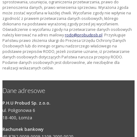
sprostowania, usunięcia, ograniczenia przetwarzania, prawo do
przenoszenia danych, prawo wniesienia sprzeciwu. Wyrażona zgoda
może zostać wycofana w każdej chwili. Wycofanie zgody nie wpłynie na
zgodność z prawem przetwarzania danych osobowych, którego
dokonano na podstawie wyrażonej zgody przed jej wycofaniem.
Oświadczenie o wycofaniu zgody na przetwarzanie danych osobowych
należy kierować na adres mailowy
rodo@probudpsb.pl
Przysługuje
Państwu prawo złożenia skargi do Prezesa Urzędu Ochrony Danych
Osobowych lub do innego organu nadzorczego właściwego na
podstawie przepisów RODO, jeżeli zostanie uznane, iż przetwarzanie
danych osobowych dotyczących Państwa narusza przepisy RODO.
Podanie danych osobowych jest dobrowolne, ale niezbędne dla
realizacji wskazanych celów.
Dane adresowe
P.H.U Probud Sp. z.o.o.
ul. Poligonowa 6
18-400, Łomża
Rachunek bankowy
40 8762 0009 0009 1109 2000 0020