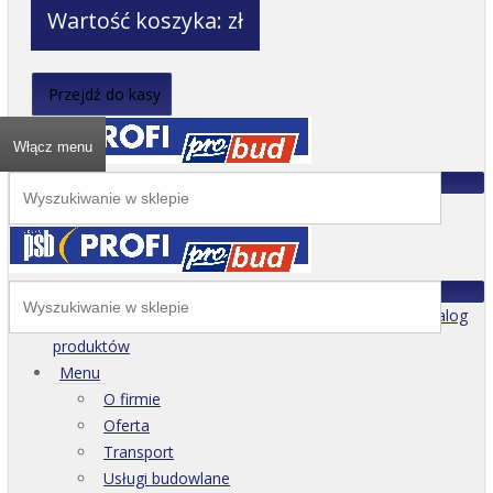
Wartość koszyka:
zł
Przejdź do kasy
Włącz menu
Katalog
produktów
Menu
O firmie
Oferta
Transport
Usługi budowlane