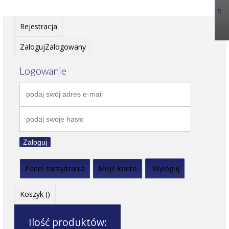
Rejestracja
Zaloguj
Zalogowany
Logowanie
Zaloguj
Panel zarządzania
Moje konto
Wyloguj
Koszyk (
)
Ilość produktów: