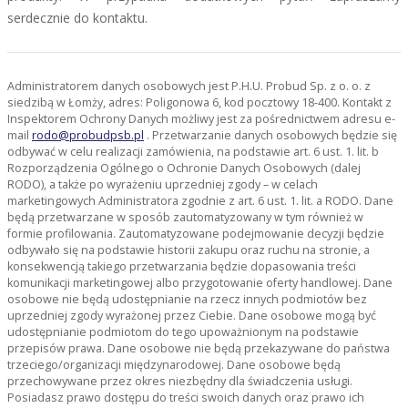
serdecznie do kontaktu.
Administratorem danych osobowych jest P.H.U. Probud Sp. z o. o. z
siedzibą w Łomży, adres: Poligonowa 6, kod pocztowy 18-400. Kontakt z
Inspektorem Ochrony Danych możliwy jest za pośrednictwem adresu e-
mail
rodo@probudpsb.pl
. Przetwarzanie danych osobowych będzie się
odbywać w celu realizacji zamówienia, na podstawie art. 6 ust. 1. lit. b
Rozporządzenia Ogólnego o Ochronie Danych Osobowych (dalej
RODO), a także po wyrażeniu uprzedniej zgody – w celach
marketingowych Administratora zgodnie z art. 6 ust. 1. lit. a RODO. Dane
będą przetwarzane w sposób zautomatyzowany w tym również w
formie profilowania. Zautomatyzowane podejmowanie decyzji będzie
odbywało się na podstawie historii zakupu oraz ruchu na stronie, a
konsekwencją takiego przetwarzania będzie dopasowania treści
komunikacji marketingowej albo przygotowanie oferty handlowej. Dane
osobowe nie będą udostępnianie na rzecz innych podmiotów bez
uprzedniej zgody wyrażonej przez Ciebie. Dane osobowe mogą być
udostępnianie podmiotom do tego upoważnionym na podstawie
przepisów prawa. Dane osobowe nie będą przekazywane do państwa
trzeciego/organizacji międzynarodowej. Dane osobowe będą
przechowywane przez okres niezbędny dla świadczenia usługi.
Posiadasz prawo dostępu do treści swoich danych oraz prawo ich