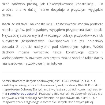
mieć zarówno prostą, jak i skomplikowaną konstrukcję. To
właśnie ona w dużej mierze decyduje o przyszłym wyglądzie
dachu.
Dach
ze względu na konstrukcję i zastosowanie można podzielić
na kilka typów. Jednospadowy wyglądem przypomina dach płaski.
Najczęściej stosowany jest w różnego rodzaju przybudówkach lub
budynkach gospodarczych. Dwuspadowy lub też połaciowy
posiada 2 połacie nachylone pod określonym kątem. Wśród
dachów można wyróżniać także konstrukcje cztero i
wielospadowe. W inwestycjach często można spotkać także dachy
mansardowe, naczółkowe i namiotowe.
Administratorem danych osobowych jest P.H.U. Probud Sp. z o. o. z
siedzibą w Łomży, adres: Poligonowa 6, kod pocztowy 18-400. Kontakt z
Inspektorem Ochrony Danych możliwy jest za pośrednictwem adresu e-
mail
rodo@probudpsb.pl
. Przetwarzanie danych osobowych będzie się
odbywać w celu realizacji zamówienia, na podstawie art. 6 ust. 1. lit. b
Rozporządzenia Ogólnego o Ochronie Danych Osobowych (dalej