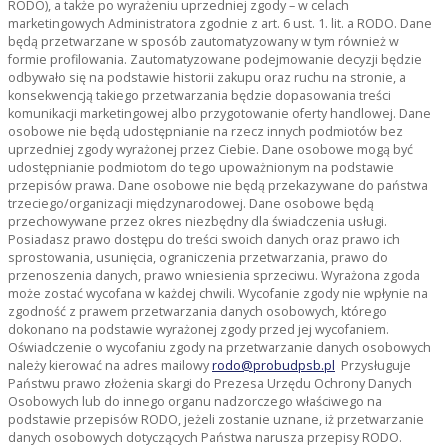
RODO), a także po wyrażeniu uprzedniej zgody – w celach
marketingowych Administratora zgodnie z art. 6 ust. 1. lit. a RODO. Dane
będą przetwarzane w sposób zautomatyzowany w tym również w
formie profilowania. Zautomatyzowane podejmowanie decyzji będzie
odbywało się na podstawie historii zakupu oraz ruchu na stronie, a
konsekwencją takiego przetwarzania będzie dopasowania treści
komunikacji marketingowej albo przygotowanie oferty handlowej. Dane
osobowe nie będą udostępnianie na rzecz innych podmiotów bez
uprzedniej zgody wyrażonej przez Ciebie. Dane osobowe mogą być
udostępnianie podmiotom do tego upoważnionym na podstawie
przepisów prawa. Dane osobowe nie będą przekazywane do państwa
trzeciego/organizacji międzynarodowej. Dane osobowe będą
przechowywane przez okres niezbędny dla świadczenia usługi.
Posiadasz prawo dostępu do treści swoich danych oraz prawo ich
sprostowania, usunięcia, ograniczenia przetwarzania, prawo do
przenoszenia danych, prawo wniesienia sprzeciwu. Wyrażona zgoda
może zostać wycofana w każdej chwili. Wycofanie zgody nie wpłynie na
zgodność z prawem przetwarzania danych osobowych, którego
dokonano na podstawie wyrażonej zgody przed jej wycofaniem.
Oświadczenie o wycofaniu zgody na przetwarzanie danych osobowych
należy kierować na adres mailowy
rodo@probudpsb.pl
Przysługuje
Państwu prawo złożenia skargi do Prezesa Urzędu Ochrony Danych
Osobowych lub do innego organu nadzorczego właściwego na
podstawie przepisów RODO, jeżeli zostanie uznane, iż przetwarzanie
danych osobowych dotyczących Państwa narusza przepisy RODO.