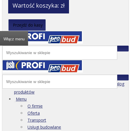
Wartość koszyka:
zł
Przejdź do kasy
Włącz menu
Katalog
produktów
Menu
O firmie
Oferta
Transport
Usługi budowlane