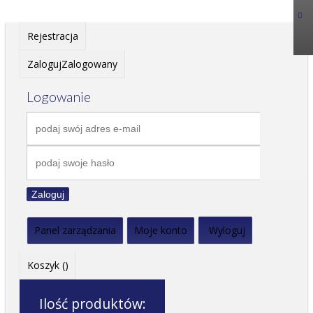
Rejestracja
Zaloguj
Zalogowany
Logowanie
Zaloguj
Panel zarządzania
Moje konto
Wyloguj
Koszyk (
)
Ilość produktów: