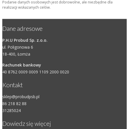
Podanie danych osobowych jest dobrowolne, ale niezbędne dla
realizacji wskazanych celów.
Dane adresowe
P.H.U Probud Sp. z.o.o.
ul. Poligonowa 6
18-400, Łomża
Rachunek bankowy
40 8762 0009 0009 1109 2000 0020
Kontakt
sklep@probudpsb.pl
86 218 82 88
31285024
Dowiedz się więcej