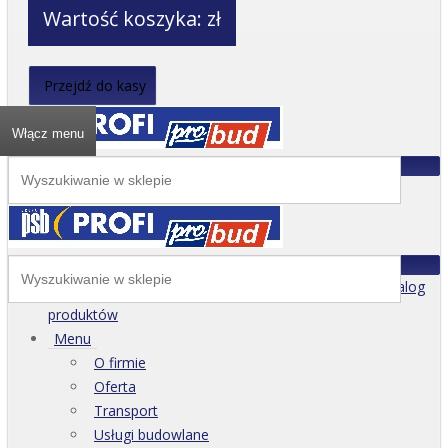
Wartość koszyka:
zł
Przejdź do kasy
Włącz menu
Katalog
produktów
Menu
O firmie
Oferta
Transport
Usługi budowlane