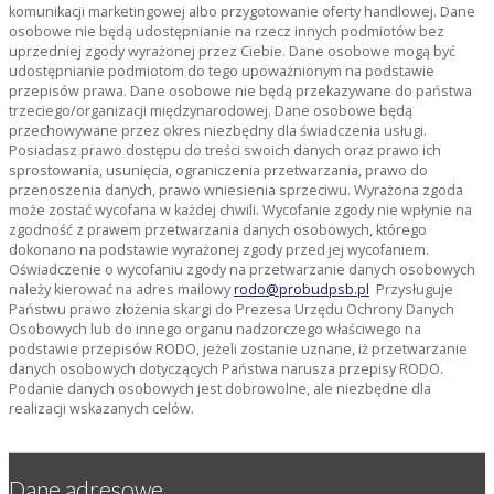
komunikacji marketingowej albo przygotowanie oferty handlowej. Dane
osobowe nie będą udostępnianie na rzecz innych podmiotów bez
uprzedniej zgody wyrażonej przez Ciebie. Dane osobowe mogą być
udostępnianie podmiotom do tego upoważnionym na podstawie
przepisów prawa. Dane osobowe nie będą przekazywane do państwa
trzeciego/organizacji międzynarodowej. Dane osobowe będą
przechowywane przez okres niezbędny dla świadczenia usługi.
Posiadasz prawo dostępu do treści swoich danych oraz prawo ich
sprostowania, usunięcia, ograniczenia przetwarzania, prawo do
przenoszenia danych, prawo wniesienia sprzeciwu. Wyrażona zgoda
może zostać wycofana w każdej chwili. Wycofanie zgody nie wpłynie na
zgodność z prawem przetwarzania danych osobowych, którego
dokonano na podstawie wyrażonej zgody przed jej wycofaniem.
Oświadczenie o wycofaniu zgody na przetwarzanie danych osobowych
należy kierować na adres mailowy
rodo@probudpsb.pl
Przysługuje
Państwu prawo złożenia skargi do Prezesa Urzędu Ochrony Danych
Osobowych lub do innego organu nadzorczego właściwego na
podstawie przepisów RODO, jeżeli zostanie uznane, iż przetwarzanie
danych osobowych dotyczących Państwa narusza przepisy RODO.
Podanie danych osobowych jest dobrowolne, ale niezbędne dla
realizacji wskazanych celów.
Dane adresowe