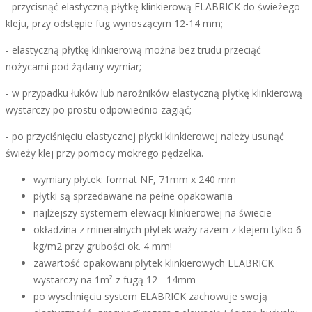
- przycisnąć elastyczną płytkę klinkierową ELABRICK do świeżego
kleju, przy odstępie fug wynoszącym 12-14 mm;
- elastyczną płytkę klinkierową można bez trudu przeciąć
nożycami pod żądany wymiar;
- w przypadku łuków lub narożników elastyczną płytkę klinkierową
wystarczy po prostu odpowiednio zagiąć;
- po przyciśnięciu elastycznej płytki klinkierowej należy usunąć
świeży klej przy pomocy mokrego pędzelka.
wymiary płytek: format NF, 71mm x 240 mm
płytki są sprzedawane na pełne opakowania
najlżejszy systemem elewacji klinkierowej na świecie
okładzina z mineralnych płytek waży razem z klejem tylko 6
kg/m2 przy grubości ok. 4 mm!
zawartość opakowani płytek klinkierowych ELABRICK
wystarczy na 1m² z fugą 12 - 14mm
po wyschnięciu system ELABRICK zachowuje swoją