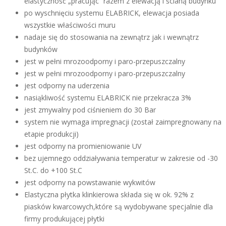
elastyczność „pracując” razem z elewacją i ścianą budynku
po wyschnięciu systemu ELABRICK, elewacja posiada
wszystkie właściwości muru
nadaje się do stosowania na zewnątrz jak i wewnątrz
budynków
jest w pełni mrozoodporny i paro-przepuszczalny
jest w pełni mrozoodporny i paro-przepuszczalny
jest odporny na uderzenia
nasiąkliwość systemu ELABRICK nie przekracza 3%
jest zmywalny pod ciśnieniem do 30 Bar
system nie wymaga impregnacji (został zaimpregnowany na
etapie produkcji)
jest odporny na promieniowanie UV
bez ujemnego oddziaływania temperatur w zakresie od -30
St.C. do +100 St.C
jest odporny na powstawanie wykwitów
Elastyczna płytka klinkierowa składa się w ok. 92% z
piasków kwarcowych,które są wydobywane specjalnie dla
firmy produkującej płytki