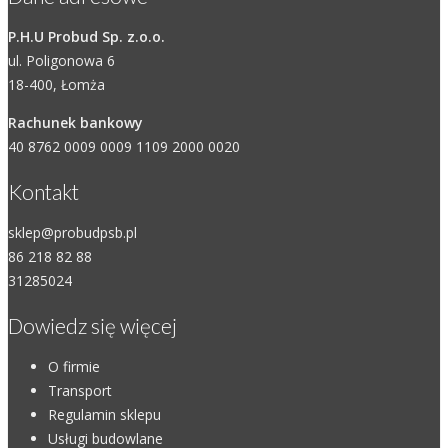
P.H.U Probud Sp. z.o.o.
ul. Poligonowa 6
18-400, Łomża
Rachunek bankowy
40 8762 0009 0009 1109 2000 0020
Kontakt
sklep@probudpsb.pl
86 218 82 88
31285024
Dowiedz się więcej
O firmie
Transport
Regulamin sklepu
Usługi budowlane