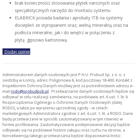
brak konieczności stosowania płytek narożnych oraz
specjalistycznych narzędzi do montażu systemu
ELABRICK posiada badania i aprobaty ITB na systemy
dociepleń ze styropianem oraz, wełną mineralną oraz na
podłoża mineralne, jak i do wnętrz w połączeniu z
płytą gipsowo kartonową
Dodaj opinię
Administratorem danych osobowych jest P.H.U. Probud Sp. z o. o. z
siedzibą w Łomży, adres: Poligonowa 6, kod pocztowy 18-400. Kontakt z
Inspektorem Ochrony Danych możliwy jest za pośrednictwem adresu e-
mail
rodo@probudpsb.pl
. Przetwarzanie danych osobowych będzie się
odbywać w celu realizacji zamówienia, na podstawie art. 6 ust. 1. lit. b
Rozporządzenia Ogólnego o Ochronie Danych Osobowych (dalej
RODO), a także po wyrażeniu uprzedniej zgody – w celach
marketingowych Administratora zgodnie z art. 6 ust. 1. lit. a RODO. Dane
będą przetwarzane w sposób zautomatyzowany w tym również w
formie profilowania. Zautomatyzowane podejmowanie decyzji będzie
odbywało się na podstawie historii zakupu oraz ruchu na stronie, a
konsekwencją takiego przetwarzania będzie dopasowania treści