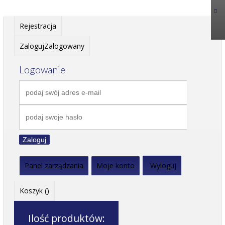
Rejestracja
Zaloguj
Zalogowany
Logowanie
Zaloguj
Panel zarządzania
Moje konto
Wyloguj
Koszyk (
)
Ilość produktów: