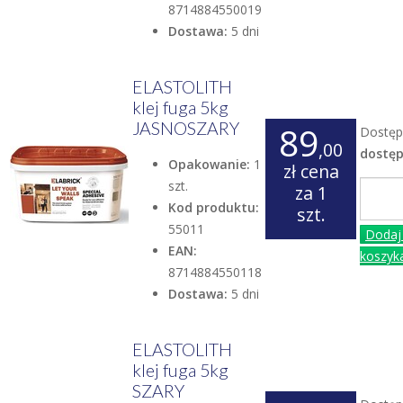
8714884550019
Dostawa:
5 dni
ELASTOLITH
klej fuga 5kg
JASNOSZARY
89
Dostęp
,00
dostę
Opakowanie:
1
zł
cena
szt.
za 1
Kod produktu:
szt.
55011
Dodaj
EAN:
koszyk
8714884550118
Dostawa:
5 dni
ELASTOLITH
klej fuga 5kg
SZARY