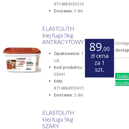
8714884550316
Dostawa:
5 dni
ELASTOLITH
klej fuga 5kg
ANTRACYTOWY
89
Dostęp
,00
dostę
Opakowanie:
1
zł
cena
szt.
za 1
Kod produktu:
szt.
55041
Dodaj
EAN:
koszyk
8714884550415
Dostawa:
5 dni
ELASTOLITH
klej fuga 5kg
SZARY