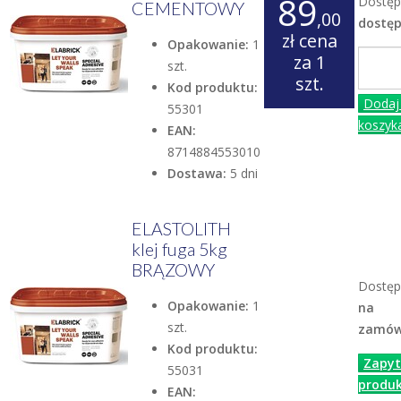
89
Dostęp
CEMENTOWY
,00
dostę
zł
cena
Opakowanie:
1
za 1
szt.
szt.
Kod produktu:
Dodaj
55301
koszyk
EAN:
8714884553010
Dostawa:
5 dni
ELASTOLITH
klej fuga 5kg
BRĄZOWY
Dostęp
Opakowanie:
1
na
szt.
zamów
Kod produktu:
Zapyt
55031
produk
EAN: