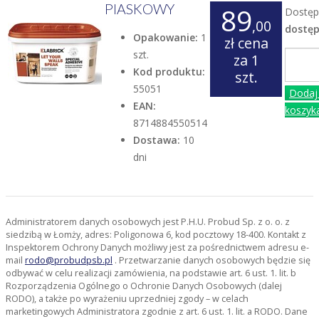
PIASKOWY
89
Dostęp
,00
dostę
Opakowanie:
1
zł
cena
szt.
za 1
Kod produktu:
szt.
55051
Dodaj
EAN:
koszyk
8714884550514
Dostawa:
10
dni
Administratorem danych osobowych jest P.H.U. Probud Sp. z o. o. z
siedzibą w Łomży, adres: Poligonowa 6, kod pocztowy 18-400. Kontakt z
Inspektorem Ochrony Danych możliwy jest za pośrednictwem adresu e-
mail
rodo@probudpsb.pl
. Przetwarzanie danych osobowych będzie się
odbywać w celu realizacji zamówienia, na podstawie art. 6 ust. 1. lit. b
Rozporządzenia Ogólnego o Ochronie Danych Osobowych (dalej
RODO), a także po wyrażeniu uprzedniej zgody – w celach
marketingowych Administratora zgodnie z art. 6 ust. 1. lit. a RODO. Dane