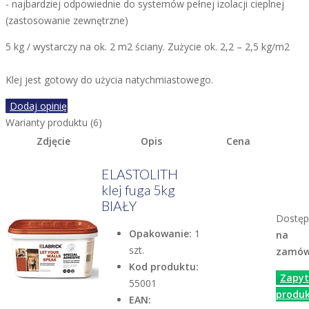
- najbardziej odpowiednie do systemów pełnej izolacji cieplnej
(zastosowanie zewnętrzne)
5 kg / wystarczy na ok. 2 m2 ściany. Zużycie ok. 2,2 – 2,5 kg/m2
Klej jest gotowy do użycia natychmiastowego.
Dodaj opinię
Warianty produktu (6)
Zdjęcie
Opis
Cena
ELASTOLITH
klej fuga 5kg
BIAŁY
Dostęp
Opakowanie:
1
na
szt.
zamów
Kod produktu:
Zapyt
55001
produk
EAN: