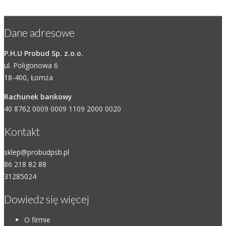
Dane adresowe
P.H.U Probud Sp. z.o.o.
ul. Poligonowa 6
18-400, Łomża
Rachunek bankowy
40 8762 0009 0009 1109 2000 0020
Kontakt
sklep@probudpsb.pl
86 218 82 88
31285024
Dowiedz się więcej
O firmie