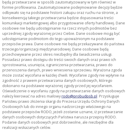
będą przetwarzane w sposób zautomatyzowany w tym również w
formie profilowania. Zautomatyzowane podejmowanie decyzji będzie
odbywało się na podstawie historii zakupu oraz ruchu na stronie, a
konsekwencją takiego przetwarzania będzie dopasowania treści
komunikacji marketingowej albo przygotowanie oferty handlowej. Dane
osobowe nie będą udostępnianie na rzecz innych podmiotów bez
uprzedniej zgody wyrażonej przez Ciebie. Dane osobowe mogą być
udostępnianie podmiotom do tego upoważnionym na podstawie
przepisów prawa. Dane osobowe nie będą przekazywane do państwa
trzeciego/organizacji międzynarodowej. Dane osobowe będą
przechowywane przez okres niezbędny dla świadczenia usługi.
Posiadasz prawo dostępu do treści swoich danych oraz prawo ich
sprostowania, usunięcia, ograniczenia przetwarzania, prawo do
przenoszenia danych, prawo wniesienia sprzeciwu. Wyrażona zgoda
może zostać wycofana w każdej chwili. Wycofanie zgody nie wpłynie na
zgodność z prawem przetwarzania danych osobowych, którego
dokonano na podstawie wyrażonej zgody przed jej wycofaniem.
Oświadczenie o wycofaniu zgody na przetwarzanie danych osobowych
należy kierować na adres mailowy
rodo@probudpsb.pl
Przysługuje
Państwu prawo złożenia skargi do Prezesa Urzędu Ochrony Danych
Osobowych lub do innego organu nadzorczego właściwego na
podstawie przepisów RODO, jeżeli zostanie uznane, iż przetwarzanie
danych osobowych dotyczących Państwa narusza przepisy RODO.
Podanie danych osobowych jest dobrowolne, ale niezbędne dla
realizacji wskazanych celów.