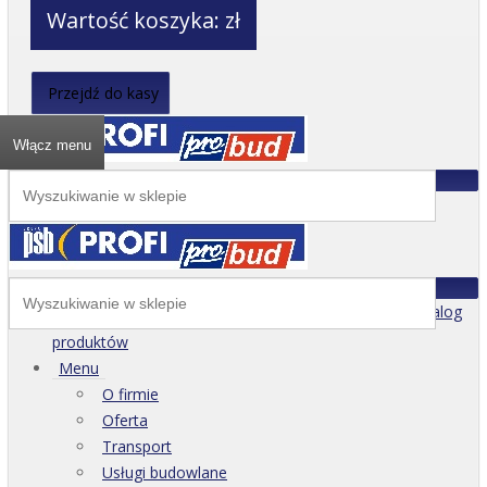
Wartość koszyka:
zł
Przejdź do kasy
Włącz menu
Katalog
produktów
Menu
O firmie
Oferta
Transport
Usługi budowlane