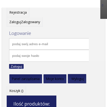
Rejestracja
Zaloguj
Zalogowany
Logowanie
Zaloguj
Panel zarządzania
Moje konto
Wyloguj
Koszyk (
)
Ilość produktów: