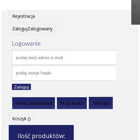
Rejestracja
Zaloguj
Zalogowany
Logowanie
Zaloguj
Panel zarządzania
Moje konto
Wyloguj
Koszyk (
)
Ilość produktów: