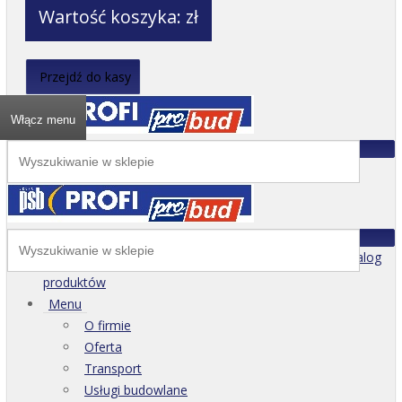
Wartość koszyka:
zł
Przejdź do kasy
Włącz menu
Katalog
produktów
Menu
O firmie
Oferta
Transport
Usługi budowlane