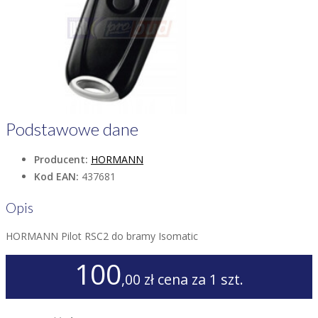
Podstawowe dane
Producent:
HORMANN
Kod EAN:
437681
Opis
HORMANN Pilot RSC2 do bramy Isomatic
100
,00 zł
cena za 1 szt.