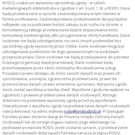
RODO), a także po wyrażeniu uprzedniej zgody – w celach
marketingowych Administratora zgodnie z art. 6 ust. 1. lit. a RODO. Dane
będą przetwarzane w sposób zautomatyzowany w tym również w
formie profilowania. Zautomatyzowane podejmowanie decyzji będzie
odbywało się na podstawie historii zakupu oraz ruchu na stronie, a
konsekwencją takiego przetwarzania będzie dopasowania treści
komunikacji marketingowej albo przygotowanie oferty handlowej. Dane
osobowe nie będą udostępnianie na rzecz innych podmiotów bez
uprzedniej zgody wyrażonej przez Ciebie. Dane osobowe mogą być
udostępnianie podmiotom do tego upoważnionym na podstawie
przepisów prawa. Dane osobowe nie będą przekazywane do państwa
trzeciego/organizacji międzynarodowej. Dane osobowe będą
przechowywane przez okres niezbędny dla świadczenia usługi.
Posiadasz prawo dostępu do treści swoich danych oraz prawo ich
sprostowania, usunięcia, ograniczenia przetwarzania, prawo do
przenoszenia danych, prawo wniesienia sprzeciwu. Wyrażona zgoda
może zostać wycofana w każdej chwili. Wycofanie zgody nie wpłynie na
zgodność z prawem przetwarzania danych osobowych, którego
dokonano na podstawie wyrażonej zgody przed jej wycofaniem.
Oświadczenie o wycofaniu zgody na przetwarzanie danych osobowych
należy kierować na adres mailowy
rodo@probudpsb.pl
Przysługuje
Państwu prawo złożenia skargi do Prezesa Urzędu Ochrony Danych
Osobowych lub do innego organu nadzorczego właściwego na
podstawie przepisów RODO, jeżeli zostanie uznane, iż przetwarzanie
danych osobowych dotyczących Państwa narusza przepisy RODO.