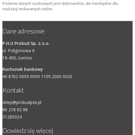
Podanie danych osobowych jest dobrowolne, ale niezbędne dla
realizacji wskazanych celów.
Dane adresowe
P.H.U Probud Sp. z.o.o.
ul. Poligonowa 6
18-400, Łomża
Rachunek bankowy
40 8762 0009 0009 1109 2000 0020
Kontakt
sklep@probudpsb.pl
86 218 82 88
31285024
Dowiedz się więcej