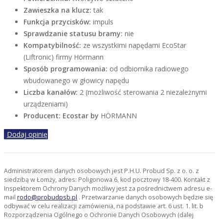
Zawieszka na klucz:
tak
Funkcja przycisków:
impuls
Sprawdzanie statusu bramy:
nie
Kompatybilność:
ze wszystkimi napędami EcoStar
(Liftronic) firmy Hörmann
Sposób programowania:
od odbiornika radiowego
wbudowanego w głowicy napędu
Liczba kanałów:
2 (możliwość sterowania 2 niezależnymi
urządzeniami)
Producent: Ecostar by
HÖRMANN
Dodaj opinię
Administratorem danych osobowych jest P.H.U. Probud Sp. z o. o. z
siedzibą w Łomży, adres: Poligonowa 6, kod pocztowy 18-400. Kontakt z
Inspektorem Ochrony Danych możliwy jest za pośrednictwem adresu e-
mail
rodo@probudpsb.pl
. Przetwarzanie danych osobowych będzie się
odbywać w celu realizacji zamówienia, na podstawie art. 6 ust. 1. lit. b
Rozporządzenia Ogólnego o Ochronie Danych Osobowych (dalej