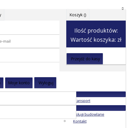
y
Koszyk (
)
Ilość produktów:
Wartość koszyka:
zł
Przejdź do kasy
a
Moje konto
Wyloguj
Transport
Usługi budowlane
Kontakt