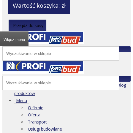
Wartość koszyka:
zł
Przejdź do kasy
Włącz menu
Katalog
produktów
Menu
O firmie
Oferta
Transport
Usługi budowlane