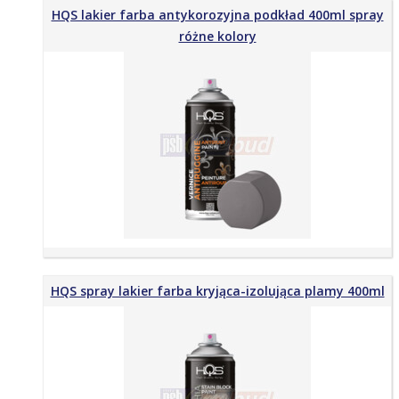
HQS lakier farba antykorozyjna podkład 400ml spray
różne kolory
HQS spray lakier farba kryjąca-izolująca plamy 400ml