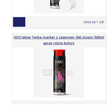
21,90 zł
cena za 1 szt.
HQS lakier farba marker z zaworem 360 stopni 500ml
spray różne kolory