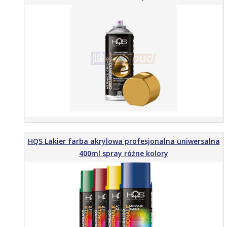
HQS Lakier farba akrylowa profesjonalna uniwersalna
400ml spray różne kolory