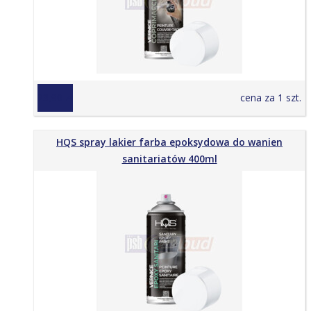
23,90 zł
cena za 1 szt.
HQS spray lakier farba epoksydowa do wanien
sanitariatów 400ml