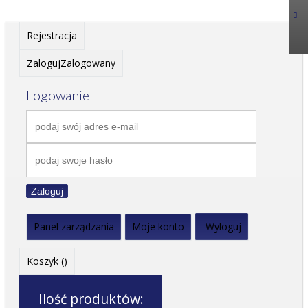
Rejestracja
Zaloguj
Zalogowany
Logowanie
Zaloguj
Panel zarządzania
Moje konto
Wyloguj
Koszyk (
)
Ilość produktów: