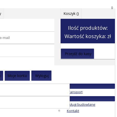
y
Koszyk (
)
Ilość produktów:
Wartość koszyka:
zł
Przejdź do kasy
a
Moje konto
Wyloguj
Transport
Usługi budowlane
Kontakt