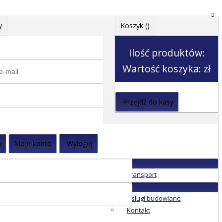
y
Koszyk (
)
Ilość produktów:
Wartość koszyka:
zł
Przejdź do kasy
a
Moje konto
Wyloguj
Transport
Usługi budowlane
Kontakt