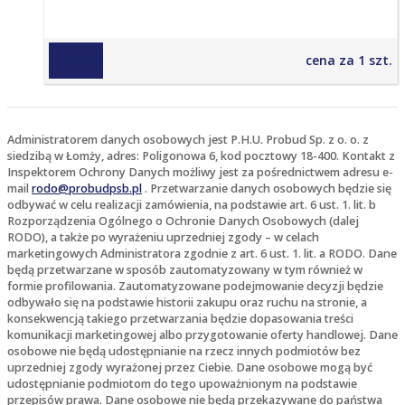
135,00 zł
cena za 1 szt.
Administratorem danych osobowych jest P.H.U. Probud Sp. z o. o. z
siedzibą w Łomży, adres: Poligonowa 6, kod pocztowy 18-400. Kontakt z
Inspektorem Ochrony Danych możliwy jest za pośrednictwem adresu e-
mail
rodo@probudpsb.pl
. Przetwarzanie danych osobowych będzie się
odbywać w celu realizacji zamówienia, na podstawie art. 6 ust. 1. lit. b
Rozporządzenia Ogólnego o Ochronie Danych Osobowych (dalej
RODO), a także po wyrażeniu uprzedniej zgody – w celach
marketingowych Administratora zgodnie z art. 6 ust. 1. lit. a RODO. Dane
będą przetwarzane w sposób zautomatyzowany w tym również w
formie profilowania. Zautomatyzowane podejmowanie decyzji będzie
odbywało się na podstawie historii zakupu oraz ruchu na stronie, a
konsekwencją takiego przetwarzania będzie dopasowania treści
komunikacji marketingowej albo przygotowanie oferty handlowej. Dane
osobowe nie będą udostępnianie na rzecz innych podmiotów bez
uprzedniej zgody wyrażonej przez Ciebie. Dane osobowe mogą być
udostępnianie podmiotom do tego upoważnionym na podstawie
przepisów prawa. Dane osobowe nie będą przekazywane do państwa