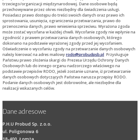
trzeciego/organizacji międzynarodowej. Dane osobowe będą
przechowywane przez okres niezbędny dla świadczenia usługi.
Posiadasz prawo dostępu do treści swoich danych oraz prawo ich
sprostowania, usunięcia, ograniczenia przetwarzania, prawo do
przenoszenia danych, prawo wniesienia sprzeciwu. Wyrażona zgoda
może zostać wycofana w każdej chwili. Wycofanie zgody nie wpłynie na
zgodność z prawem przetwarzania danych osobowych, którego
dokonano na podstawie wyrażonej zgody przed jej wycofaniem.
Oświadczenie o wycofaniu zgody na przetwarzanie danych osobowych
należy kierować na adres mailowy
rodo@probudpsb.pl
Przysługuje
Państwu prawo złożenia skargi do Prezesa Urzędu Ochrony Danych
Osobowych lub do innego organu nadzorczego właściwego na
podstawie przepisów RODO, jeżeli zostanie uznane, iż przetwarzanie
danych osobowych dotyczących Państwa narusza przepisy RODO.
Podanie danych osobowych jest dobrowolne, ale niezbędne dla
realizacji wskazanych celów.
Dane adresowe
P.H.U Probud Sp. z.o.o.
ul. Poligonowa 6
18-400, Łomża