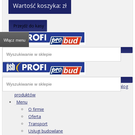
Wartość koszyka:
zł
Przejdź do kasy
Włącz menu
Katalog
produktów
Menu
O firmie
Oferta
Transport
Usługi budowlane