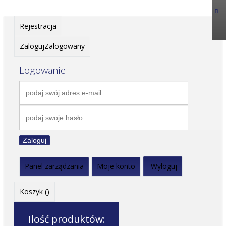
Rejestracja
Zaloguj
Zalogowany
Logowanie
Zaloguj
Panel zarządzania
Moje konto
Wyloguj
Koszyk (
)
Ilość produktów: