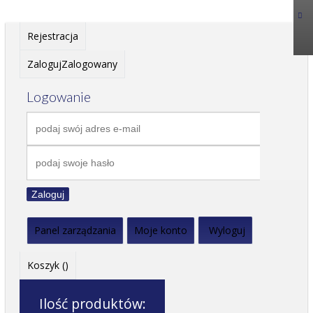
Rejestracja
Zaloguj
Zalogowany
Logowanie
Zaloguj
Panel zarządzania
Moje konto
Wyloguj
Koszyk (
)
Ilość produktów: