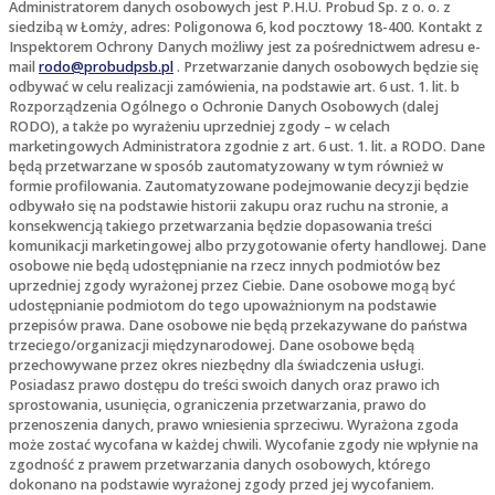
Administratorem danych osobowych jest P.H.U. Probud Sp. z o. o. z
siedzibą w Łomży, adres: Poligonowa 6, kod pocztowy 18-400. Kontakt z
Inspektorem Ochrony Danych możliwy jest za pośrednictwem adresu e-
mail
rodo@probudpsb.pl
. Przetwarzanie danych osobowych będzie się
odbywać w celu realizacji zamówienia, na podstawie art. 6 ust. 1. lit. b
Rozporządzenia Ogólnego o Ochronie Danych Osobowych (dalej
RODO), a także po wyrażeniu uprzedniej zgody – w celach
marketingowych Administratora zgodnie z art. 6 ust. 1. lit. a RODO. Dane
będą przetwarzane w sposób zautomatyzowany w tym również w
formie profilowania. Zautomatyzowane podejmowanie decyzji będzie
odbywało się na podstawie historii zakupu oraz ruchu na stronie, a
konsekwencją takiego przetwarzania będzie dopasowania treści
komunikacji marketingowej albo przygotowanie oferty handlowej. Dane
osobowe nie będą udostępnianie na rzecz innych podmiotów bez
uprzedniej zgody wyrażonej przez Ciebie. Dane osobowe mogą być
udostępnianie podmiotom do tego upoważnionym na podstawie
przepisów prawa. Dane osobowe nie będą przekazywane do państwa
trzeciego/organizacji międzynarodowej. Dane osobowe będą
przechowywane przez okres niezbędny dla świadczenia usługi.
Posiadasz prawo dostępu do treści swoich danych oraz prawo ich
sprostowania, usunięcia, ograniczenia przetwarzania, prawo do
przenoszenia danych, prawo wniesienia sprzeciwu. Wyrażona zgoda
może zostać wycofana w każdej chwili. Wycofanie zgody nie wpłynie na
zgodność z prawem przetwarzania danych osobowych, którego
dokonano na podstawie wyrażonej zgody przed jej wycofaniem.