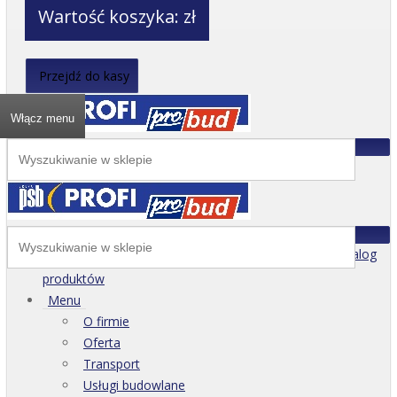
Wartość koszyka:
zł
Przejdź do kasy
Włącz menu
Katalog
produktów
Menu
O firmie
Oferta
Transport
Usługi budowlane