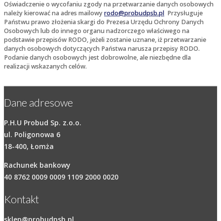
Oświadczenie o wycofaniu zgody na przetwarzanie danych osobowych
należy kierować na adres mailowy
rodo@probudpsb.pl
Przysługuje
Państwu prawo złożenia skargi do Prezesa Urzędu Ochrony Danych
Osobowych lub do innego organu nadzorczego właściwego na
podstawie przepisów RODO, jeżeli zostanie uznane, iż przetwarzanie
danych osobowych dotyczących Państwa narusza przepisy RODO.
Podanie danych osobowych jest dobrowolne, ale niezbędne dla
realizacji wskazanych celów.
Dane adresowe
P.H.U Probud Sp. z.o.o.
ul. Poligonowa 6
18-400, Łomża
Rachunek bankowy
40 8762 0009 0009 1109 2000 0020
Kontakt
sklep@probudpsb.pl