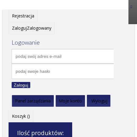
Rejestracja
Zaloguj
Zalogowany
Logowanie
Zaloguj
Panel zarządzania
Moje konto
Wyloguj
Koszyk (
)
Ilość produktów: