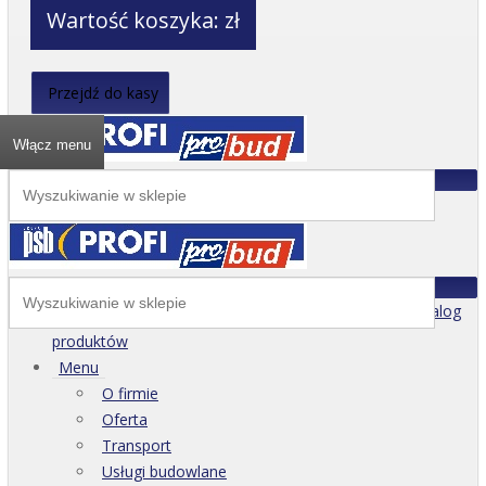
Wartość koszyka:
zł
Przejdź do kasy
Włącz menu
Katalog
produktów
Menu
O firmie
Oferta
Transport
Usługi budowlane