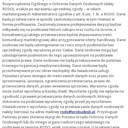
Rozporządzenia Ogólnego o Ochronie Danych Osobowych (dalej
RODO), a także po wyrażeniu uprzedniej zgody – w celach
marketingowych Administratora zgodnie z art. 6 ust. 1. lit. a RODO. Dane
będą przetwarzane w sposób zautomatyzowany w tym również w
formie profilowania. Zautomatyzowane podejmowanie decyzji będzie
odbywało się na podstawie historii zakupu oraz ruchu na stronie, a
konsekwencją takiego przetwarzania będzie dopasowania treści
komunikacji marketingowej albo przygotowanie oferty handlowej. Dane
osobowe nie będą udostępnianie na rzecz innych podmiotów bez
uprzedniej zgody wyrażonej przez Ciebie. Dane osobowe mogą być
udostępnianie podmiotom do tego upoważnionym na podstawie
przepisów prawa. Dane osobowe nie będą przekazywane do państwa
trzeciego/organizacji międzynarodowej. Dane osobowe będą
przechowywane przez okres niezbędny dla świadczenia usługi.
Posiadasz prawo dostępu do treści swoich danych oraz prawo ich
sprostowania, usunięcia, ograniczenia przetwarzania, prawo do
przenoszenia danych, prawo wniesienia sprzeciwu. Wyrażona zgoda
może zostać wycofana w każdej chwili. Wycofanie zgody nie wpłynie na
zgodność z prawem przetwarzania danych osobowych, którego
dokonano na podstawie wyrażonej zgody przed jej wycofaniem.
Oświadczenie o wycofaniu zgody na przetwarzanie danych osobowych
należy kierować na adres mailowy
rodo@probudpsb.pl
Przysługuje
Państwu prawo złożenia skargi do Prezesa Urzędu Ochrony Danych
Osobowych lub do innego organu nadzorczego właściwego na
podstawie przepisów RODO, jeżeli zostanie uznane, iż przetwarzanie