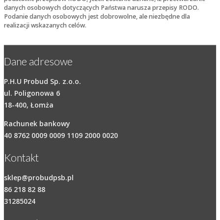
danych osobowych dotyczących Państwa narusza przepisy RODO.
Podanie danych osobowych jest dobrowolne, ale niezbędne dla
realizacji wskazanych celów.
Dane adresowe
P.H.U Probud Sp. z.o.o.
ul. Poligonowa 6
18-400, Łomża
Rachunek bankowy
40 8762 0009 0009 1109 2000 0020
Kontakt
sklep@probudpsb.pl
86 218 82 88
31285024