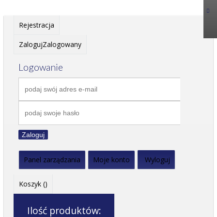
Rejestracja
Zaloguj
Zalogowany
Logowanie
Zaloguj
Panel zarządzania
Moje konto
Wyloguj
Koszyk (
)
Ilość produktów: