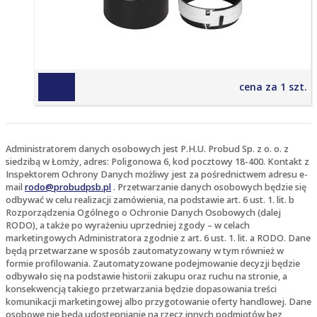
65,01 zł
cena za 1 szt.
Administratorem danych osobowych jest P.H.U. Probud Sp. z o. o. z
siedzibą w Łomży, adres: Poligonowa 6, kod pocztowy 18-400. Kontakt z
Inspektorem Ochrony Danych możliwy jest za pośrednictwem adresu e-
mail
rodo@probudpsb.pl
. Przetwarzanie danych osobowych będzie się
odbywać w celu realizacji zamówienia, na podstawie art. 6 ust. 1. lit. b
Rozporządzenia Ogólnego o Ochronie Danych Osobowych (dalej
RODO), a także po wyrażeniu uprzedniej zgody – w celach
marketingowych Administratora zgodnie z art. 6 ust. 1. lit. a RODO. Dane
będą przetwarzane w sposób zautomatyzowany w tym również w
formie profilowania. Zautomatyzowane podejmowanie decyzji będzie
odbywało się na podstawie historii zakupu oraz ruchu na stronie, a
konsekwencją takiego przetwarzania będzie dopasowania treści
komunikacji marketingowej albo przygotowanie oferty handlowej. Dane
osobowe nie będą udostępnianie na rzecz innych podmiotów bez