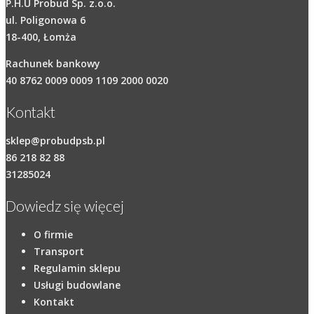
P.H.U Probud Sp. z.o.o.
ul. Poligonowa 6
18-400, Łomża
Rachunek bankowy
40 8762 0009 0009 1109 2000 0020
Kontakt
sklep@probudpsb.pl
86 218 82 88
31285024
Dowiedz się więcej
O firmie
Transport
Regulamin sklepu
Usługi budowlane
Kontakt