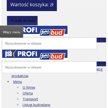
Wartość koszyka:
zł
Przejdź do kasy
Włącz menu
Katalog
produktów
Menu
O firmie
Oferta
Transport
Usługi budowlane