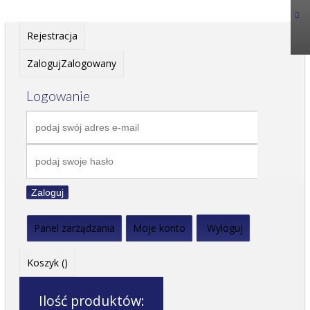
Rejestracja
Zaloguj
Zalogowany
Logowanie
Zaloguj
Panel zarządzania
Moje konto
Wyloguj
Koszyk (
)
Ilość produktów: