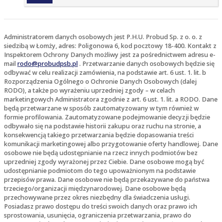
Administratorem danych osobowych jest P.H.U. Probud Sp. z o. o. z
siedzibą w Łomży, adres: Poligonowa 6, kod pocztowy 18-400. Kontakt z
Inspektorem Ochrony Danych możliwy jest za pośrednictwem adresu e-
mail
rodo@probudpsb.pl
. Przetwarzanie danych osobowych będzie się
odbywać w celu realizacji zamówienia, na podstawie art. 6 ust. 1. lit. b
Rozporządzenia Ogólnego o Ochronie Danych Osobowych (dalej
RODO), a także po wyrażeniu uprzedniej zgody – w celach
marketingowych Administratora zgodnie z art. 6 ust. 1. lit. a RODO. Dane
będą przetwarzane w sposób zautomatyzowany w tym również w
formie profilowania. Zautomatyzowane podejmowanie decyzji będzie
odbywało się na podstawie historii zakupu oraz ruchu na stronie, a
konsekwencją takiego przetwarzania będzie dopasowania treści
komunikacji marketingowej albo przygotowanie oferty handlowej. Dane
osobowe nie będą udostępnianie na rzecz innych podmiotów bez
uprzedniej zgody wyrażonej przez Ciebie. Dane osobowe mogą być
udostępnianie podmiotom do tego upoważnionym na podstawie
przepisów prawa. Dane osobowe nie będą przekazywane do państwa
trzeciego/organizacji międzynarodowej. Dane osobowe będą
przechowywane przez okres niezbędny dla świadczenia usługi.
Posiadasz prawo dostępu do treści swoich danych oraz prawo ich
sprostowania, usunięcia, ograniczenia przetwarzania, prawo do