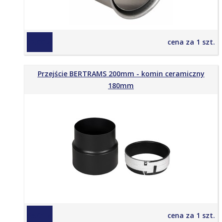
52,00 zł
cena za 1 szt.
Przejście BERTRAMS 200mm - komin ceramiczny
180mm
65,01 zł
cena za 1 szt.