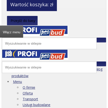
Wartość koszyka:
zł
Przejdź do kasy
Włącz menu
Katalog
produktów
Menu
O firmie
Oferta
Transport
Usługi budowlane