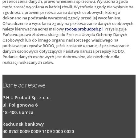
przenoszenia danych, prawo wniesienia sprzeciwu. Wyrażona zgoda
może zostać wycofana w każdej chwili. Wycofanie zgody nie wpłynie na
zgodność z prawem przetwarzania danych osobowych, którego
dokonano na podstawie wyrażonej zgody przed jej wycofaniem.
Oświadczenie o wycofaniu zgody na przetwarzanie danych osobowych
należy kierować na adres mailowy
rodo@probudpsb.pl
Przysługuje
Państwu prawo złożenia skargi do Prezesa Urzędu Ochrony Danych
Osobowych lub do innego organu nadzorczego właściwego na
podstawie przepisów RODO, jeżeli zostanie uznane, iż przetwarzanie
danych osobowych dotyczących Państwa narusza przepisy RODO.
Podanie danych osobowych jest dobrowolne, ale niezbędne dla
realizacji wskazanych celów.
Dane adresowe
P.H.U Probud Sp. z.o.o.
ul. Poligonowa 6
18-400, Łomża
Rachunek bankowy
40 8762 0009 0009 1109 2000 0020