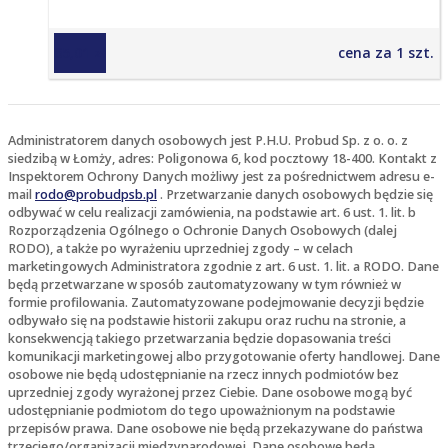
65,01 zł
cena za 1 szt.
Administratorem danych osobowych jest P.H.U. Probud Sp. z o. o. z
siedzibą w Łomży, adres: Poligonowa 6, kod pocztowy 18-400. Kontakt z
Inspektorem Ochrony Danych możliwy jest za pośrednictwem adresu e-
mail
rodo@probudpsb.pl
. Przetwarzanie danych osobowych będzie się
odbywać w celu realizacji zamówienia, na podstawie art. 6 ust. 1. lit. b
Rozporządzenia Ogólnego o Ochronie Danych Osobowych (dalej
RODO), a także po wyrażeniu uprzedniej zgody – w celach
marketingowych Administratora zgodnie z art. 6 ust. 1. lit. a RODO. Dane
będą przetwarzane w sposób zautomatyzowany w tym również w
formie profilowania. Zautomatyzowane podejmowanie decyzji będzie
odbywało się na podstawie historii zakupu oraz ruchu na stronie, a
konsekwencją takiego przetwarzania będzie dopasowania treści
komunikacji marketingowej albo przygotowanie oferty handlowej. Dane
osobowe nie będą udostępnianie na rzecz innych podmiotów bez
uprzedniej zgody wyrażonej przez Ciebie. Dane osobowe mogą być
udostępnianie podmiotom do tego upoważnionym na podstawie
przepisów prawa. Dane osobowe nie będą przekazywane do państwa
trzeciego/organizacji międzynarodowej. Dane osobowe będą