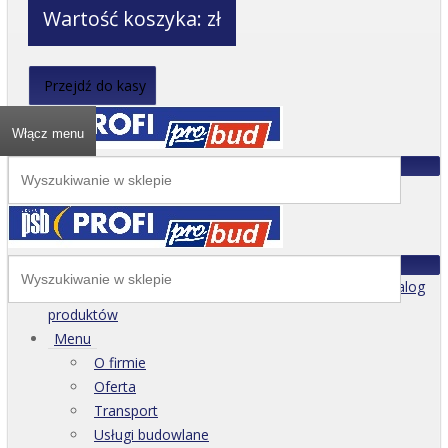
Wartość koszyka:
zł
Przejdź do kasy
Włącz menu
Katalog
produktów
Menu
O firmie
Oferta
Transport
Usługi budowlane