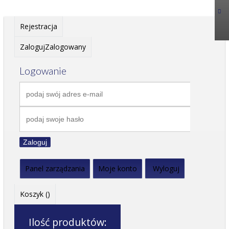
Rejestracja
Zaloguj
Zalogowany
Logowanie
Zaloguj
Panel zarządzania
Moje konto
Wyloguj
Koszyk (
)
Ilość produktów: