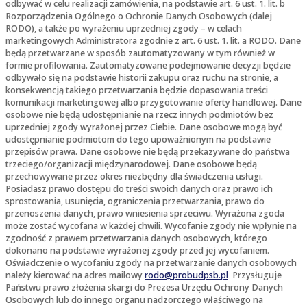
odbywać w celu realizacji zamówienia, na podstawie art. 6 ust. 1. lit. b
Rozporządzenia Ogólnego o Ochronie Danych Osobowych (dalej
RODO), a także po wyrażeniu uprzedniej zgody – w celach
marketingowych Administratora zgodnie z art. 6 ust. 1. lit. a RODO. Dane
będą przetwarzane w sposób zautomatyzowany w tym również w
formie profilowania. Zautomatyzowane podejmowanie decyzji będzie
odbywało się na podstawie historii zakupu oraz ruchu na stronie, a
konsekwencją takiego przetwarzania będzie dopasowania treści
komunikacji marketingowej albo przygotowanie oferty handlowej. Dane
osobowe nie będą udostępnianie na rzecz innych podmiotów bez
uprzedniej zgody wyrażonej przez Ciebie. Dane osobowe mogą być
udostępnianie podmiotom do tego upoważnionym na podstawie
przepisów prawa. Dane osobowe nie będą przekazywane do państwa
trzeciego/organizacji międzynarodowej. Dane osobowe będą
przechowywane przez okres niezbędny dla świadczenia usługi.
Posiadasz prawo dostępu do treści swoich danych oraz prawo ich
sprostowania, usunięcia, ograniczenia przetwarzania, prawo do
przenoszenia danych, prawo wniesienia sprzeciwu. Wyrażona zgoda
może zostać wycofana w każdej chwili. Wycofanie zgody nie wpłynie na
zgodność z prawem przetwarzania danych osobowych, którego
dokonano na podstawie wyrażonej zgody przed jej wycofaniem.
Oświadczenie o wycofaniu zgody na przetwarzanie danych osobowych
należy kierować na adres mailowy
rodo@probudpsb.pl
Przysługuje
Państwu prawo złożenia skargi do Prezesa Urzędu Ochrony Danych
Osobowych lub do innego organu nadzorczego właściwego na