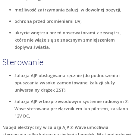
możliwość zatrzymania żaluzji w dowolnej pozycji,
ochrona przed promieniami UV,
ukrycie wnętrza przed obserwatorami z zewnątrz,
które nie wiąże się ze znacznym zmniejszeniem
dopływu światła.
Sterowanie
żaluzja
AJP
obsługiwana ręcznie (do podnoszenia i
opuszcania wysoko zamontowanej żaluzji służy
uniwersalny drążek
ZST),
żaluzja
AJP
w bezprzewodowym systemie radiowym
Z-
Wave
sterowana przełącznikiem lub pilotem, zasilana
12V DC,
Napęd elektryczny w żaluzji
AJP Z-Wave
umożliwia
sterowanie tylko kątem nachylenia lamelek. W standardowej