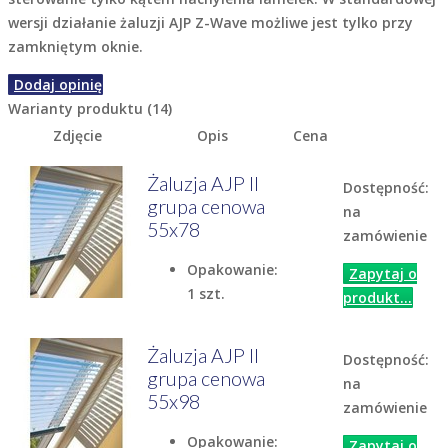
wersji działanie żaluzji
AJP Z-Wave
możliwe jest tylko przy
zamkniętym oknie.
Dodaj opinię
Warianty produktu (14)
Zdjęcie
Opis
Cena
Żaluzja AJP II
Dostępność:
grupa cenowa
na
55x78
zamówienie
Opakowanie:
Zapytaj o
1 szt.
produkt...
Żaluzja AJP II
Dostępność:
grupa cenowa
na
55x98
zamówienie
Opakowanie:
Zapytaj o