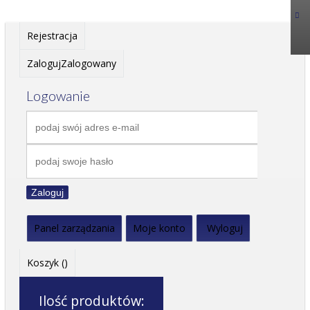
Rejestracja
Zaloguj
Zalogowany
Logowanie
Zaloguj
Panel zarządzania
Moje konto
Wyloguj
Koszyk (
)
Ilość produktów: