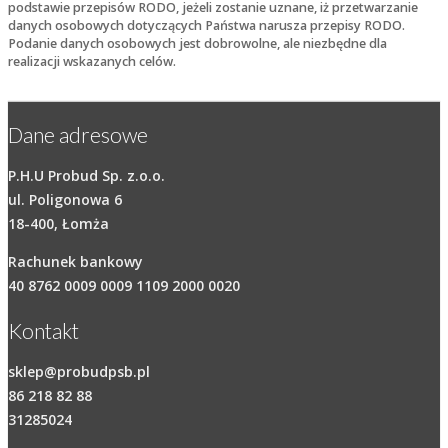
podstawie przepisów RODO, jeżeli zostanie uznane, iż przetwarzanie
danych osobowych dotyczących Państwa narusza przepisy RODO.
Podanie danych osobowych jest dobrowolne, ale niezbędne dla
realizacji wskazanych celów.
Dane adresowe
P.H.U Probud Sp. z.o.o.
ul. Poligonowa 6
18-400, Łomża
Rachunek bankowy
40 8762 0009 0009 1109 2000 0020
Kontakt
sklep@probudpsb.pl
86 218 82 88
31285024