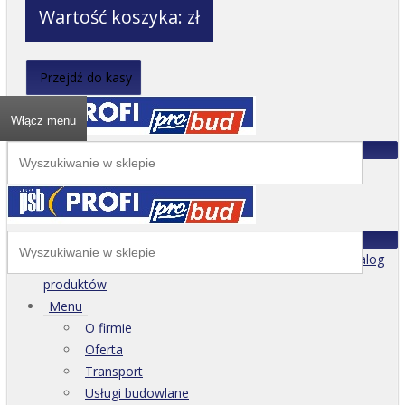
Wartość koszyka:
zł
Przejdź do kasy
Włącz menu
Katalog
produktów
Menu
O firmie
Oferta
Transport
Usługi budowlane