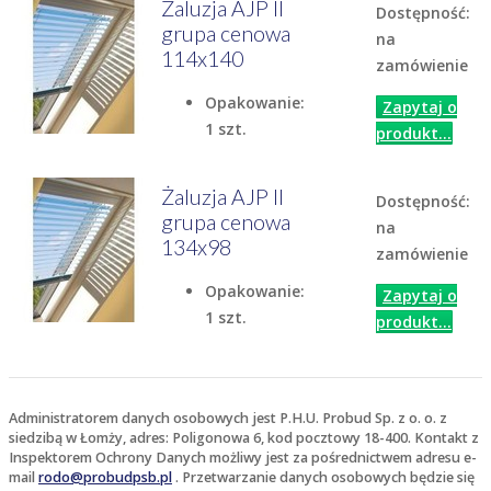
Żaluzja AJP II
Dostępność:
grupa cenowa
na
114x140
zamówienie
Opakowanie:
Zapytaj o
1 szt.
produkt...
Żaluzja AJP II
Dostępność:
grupa cenowa
na
134x98
zamówienie
Opakowanie:
Zapytaj o
1 szt.
produkt...
Administratorem danych osobowych jest P.H.U. Probud Sp. z o. o. z
siedzibą w Łomży, adres: Poligonowa 6, kod pocztowy 18-400. Kontakt z
Inspektorem Ochrony Danych możliwy jest za pośrednictwem adresu e-
mail
rodo@probudpsb.pl
. Przetwarzanie danych osobowych będzie się