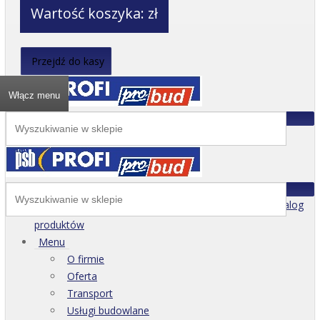
Wartość koszyka:
zł
Przejdź do kasy
Włącz menu
Katalog
produktów
Menu
O firmie
Oferta
Transport
Usługi budowlane