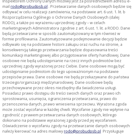
Inspektorem Ochrony Danych możliwy jest za pośrednictwem adresu e-
mail
rodo@probudpsb.pl
. Przetwarzanie danych osobowych będzie się
odbywać w celu realizacji zamówienia, na podstawie art. 6 ust. 1. lit. b
Rozporządzenia Ogólnego o Ochronie Danych Osobowych (dalej
RODO), a także po wyrażeniu uprzedniej zgody – w celach
marketingowych Administratora zgodnie z art. 6 ust. 1. lit. a RODO. Dane
będą przetwarzane w sposób zautomatyzowany w tym również w
formie profilowania. Zautomatyzowane podejmowanie decyzji będzie
odbywało się na podstawie historii zakupu oraz ruchu na stronie, a
konsekwencją takiego przetwarzania będzie dopasowania treści
komunikacji marketingowej albo przygotowanie oferty handlowej. Dane
osobowe nie będą udostępnianie na rzecz innych podmiotów bez
uprzedniej zgody wyrażonej przez Ciebie. Dane osobowe mogą być
udostępnianie podmiotom do tego upoważnionym na podstawie
przepisów prawa. Dane osobowe nie będą przekazywane do państwa
trzeciego/organizacji międzynarodowej. Dane osobowe będą
przechowywane przez okres niezbędny dla świadczenia usługi.
Posiadasz prawo dostępu do treści swoich danych oraz prawo ich
sprostowania, usunięcia, ograniczenia przetwarzania, prawo do
przenoszenia danych, prawo wniesienia sprzeciwu. Wyrażona zgoda
może zostać wycofana w każdej chwili. Wycofanie zgody nie wpłynie na
zgodność z prawem przetwarzania danych osobowych, którego
dokonano na podstawie wyrażonej zgody przed jej wycofaniem.
Oświadczenie o wycofaniu zgody na przetwarzanie danych osobowych
należy kierować na adres mailowy
rodo@probudpsb.pl
Przysługuje