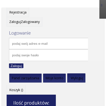
Rejestracja
Zaloguj
Zalogowany
Logowanie
Zaloguj
Panel zarządzania
Moje konto
Wyloguj
Koszyk (
)
Ilość produktów: