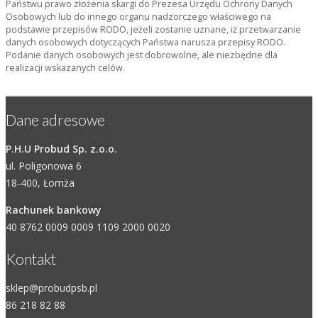
Państwu prawo złożenia skargi do Prezesa Urzędu Ochrony Danych
Osobowych lub do innego organu nadzorczego właściwego na
podstawie przepisów RODO, jeżeli zostanie uznane, iż przetwarzanie
danych osobowych dotyczących Państwa narusza przepisy RODO.
Podanie danych osobowych jest dobrowolne, ale niezbędne dla
realizacji wskazanych celów.
Dane adresowe
P.H.U Probud Sp. z.o.o.
ul. Poligonowa 6
18-400, Łomża
Rachunek bankowy
40 8762 0009 0009 1109 2000 0020
Kontakt
sklep@probudpsb.pl
86 218 82 88