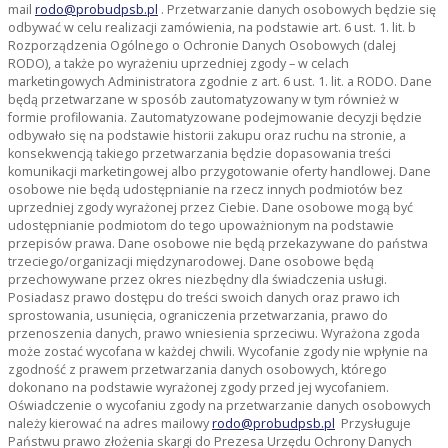
mail
rodo@probudpsb.pl
. Przetwarzanie danych osobowych będzie się
odbywać w celu realizacji zamówienia, na podstawie art. 6 ust. 1. lit. b
Rozporządzenia Ogólnego o Ochronie Danych Osobowych (dalej
RODO), a także po wyrażeniu uprzedniej zgody – w celach
marketingowych Administratora zgodnie z art. 6 ust. 1. lit. a RODO. Dane
będą przetwarzane w sposób zautomatyzowany w tym również w
formie profilowania. Zautomatyzowane podejmowanie decyzji będzie
odbywało się na podstawie historii zakupu oraz ruchu na stronie, a
konsekwencją takiego przetwarzania będzie dopasowania treści
komunikacji marketingowej albo przygotowanie oferty handlowej. Dane
osobowe nie będą udostępnianie na rzecz innych podmiotów bez
uprzedniej zgody wyrażonej przez Ciebie. Dane osobowe mogą być
udostępnianie podmiotom do tego upoważnionym na podstawie
przepisów prawa. Dane osobowe nie będą przekazywane do państwa
trzeciego/organizacji międzynarodowej. Dane osobowe będą
przechowywane przez okres niezbędny dla świadczenia usługi.
Posiadasz prawo dostępu do treści swoich danych oraz prawo ich
sprostowania, usunięcia, ograniczenia przetwarzania, prawo do
przenoszenia danych, prawo wniesienia sprzeciwu. Wyrażona zgoda
może zostać wycofana w każdej chwili. Wycofanie zgody nie wpłynie na
zgodność z prawem przetwarzania danych osobowych, którego
dokonano na podstawie wyrażonej zgody przed jej wycofaniem.
Oświadczenie o wycofaniu zgody na przetwarzanie danych osobowych
należy kierować na adres mailowy
rodo@probudpsb.pl
Przysługuje
Państwu prawo złożenia skargi do Prezesa Urzędu Ochrony Danych