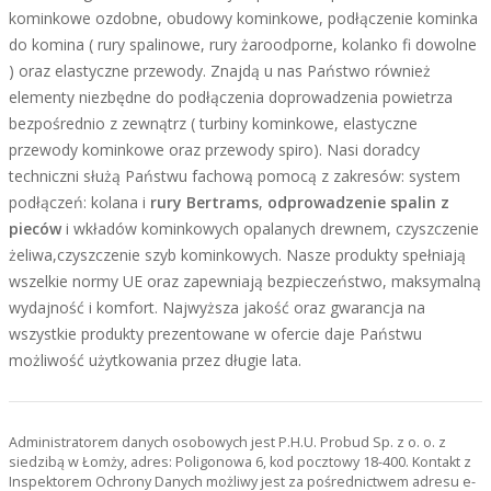
kominkowe ozdobne, obudowy kominkowe, podłączenie kominka
do komina ( rury spalinowe, rury żaroodporne, kolanko fi dowolne
) oraz elastyczne przewody. Znajdą u nas Państwo również
elementy niezbędne do podłączenia doprowadzenia powietrza
bezpośrednio z zewnątrz ( turbiny kominkowe, elastyczne
przewody kominkowe oraz przewody spiro). Nasi doradcy
techniczni służą Państwu fachową pomocą z zakresów: system
podłączeń: kolana i
rury Bertrams
,
odprowadzenie spalin z
pieców
i wkładów kominkowych opalanych drewnem, czyszczenie
żeliwa,czyszczenie szyb kominkowych. Nasze produkty spełniają
wszelkie normy UE oraz zapewniają bezpieczeństwo, maksymalną
wydajność i komfort. Najwyższa jakość oraz gwarancja na
wszystkie produkty prezentowane w ofercie daje Państwu
możliwość użytkowania przez długie lata.
Administratorem danych osobowych jest P.H.U. Probud Sp. z o. o. z
siedzibą w Łomży, adres: Poligonowa 6, kod pocztowy 18-400. Kontakt z
Inspektorem Ochrony Danych możliwy jest za pośrednictwem adresu e-