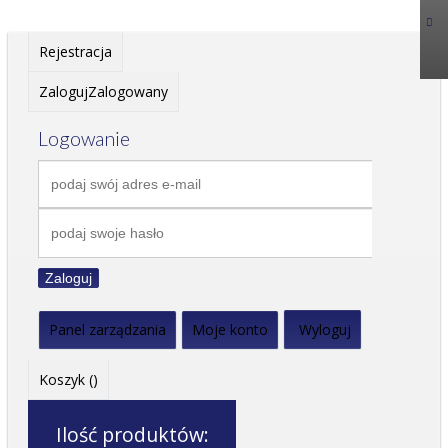
Rejestracja
Zaloguj
Zalogowany
Logowanie
Zaloguj
Panel zarządzania
Moje konto
Wyloguj
Koszyk (
)
Ilość produktów: