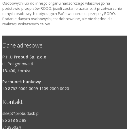
Osobowych lub do innego organu nadzorczego właściwego na
podstawie przepisów RODO, jeżeli zostanie uznane, iż przetwarzanie
danych osobowych dotyczących Państwa narusza przepisy RODO.
Podanie danych osobowych jest dobrowolne, ale niezbędne dla
realizacji wskazanych celów.
Dane adresowe
P.H.U Probud Sp. z.o.o.
ul. Poligonowa 6
18-400, Łomża
Rachunek bankowy
40 8762 0009 0009 1109 2000 0020
Kontakt
sklep@probudpsb.pl
86 218 82 88
31285024