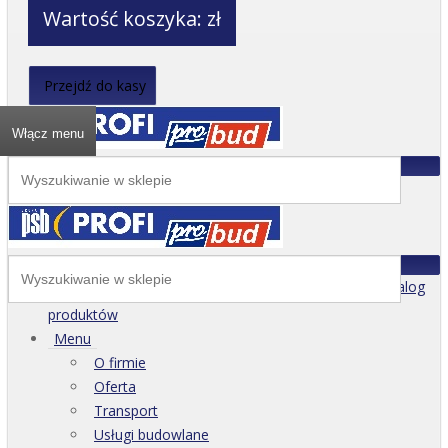
Wartość koszyka:
zł
Przejdź do kasy
Włącz menu
Katalog
produktów
Menu
O firmie
Oferta
Transport
Usługi budowlane