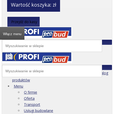
Wartość koszyka:
zł
Przejdź do kasy
Włącz menu
Katalog
produktów
Menu
O firmie
Oferta
Transport
Usługi budowlane