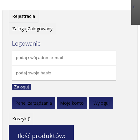
Rejestracja
Zaloguj
Zalogowany
Logowanie
Zaloguj
Panel zarządzania
Moje konto
Wyloguj
Koszyk (
)
Ilość produktów: