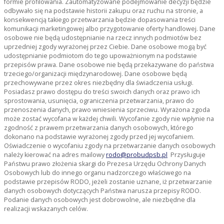
formie profilowania. Zautomatyzowane podejmowanie decyzji będzie
odbywało się na podstawie historii zakupu oraz ruchu na stronie, a
konsekwencją takiego przetwarzania będzie dopasowania treści
komunikacji marketingowej albo przygotowanie oferty handlowej. Dane
osobowe nie będą udostępnianie na rzecz innych podmiotów bez
uprzedniej zgody wyrażonej przez Ciebie. Dane osobowe mogą być
udostępnianie podmiotom do tego upoważnionym na podstawie
przepisów prawa. Dane osobowe nie będą przekazywane do państwa
trzeciego/organizacji międzynarodowej. Dane osobowe będą
przechowywane przez okres niezbędny dla świadczenia usługi.
Posiadasz prawo dostępu do treści swoich danych oraz prawo ich
sprostowania, usunięcia, ograniczenia przetwarzania, prawo do
przenoszenia danych, prawo wniesienia sprzeciwu. Wyrażona zgoda
może zostać wycofana w każdej chwili. Wycofanie zgody nie wpłynie na
zgodność z prawem przetwarzania danych osobowych, którego
dokonano na podstawie wyrażonej zgody przed jej wycofaniem.
Oświadczenie o wycofaniu zgody na przetwarzanie danych osobowych
należy kierować na adres mailowy
rodo@probudpsb.pl
Przysługuje
Państwu prawo złożenia skargi do Prezesa Urzędu Ochrony Danych
Osobowych lub do innego organu nadzorczego właściwego na
podstawie przepisów RODO, jeżeli zostanie uznane, iż przetwarzanie
danych osobowych dotyczących Państwa narusza przepisy RODO.
Podanie danych osobowych jest dobrowolne, ale niezbędne dla
realizacji wskazanych celów.