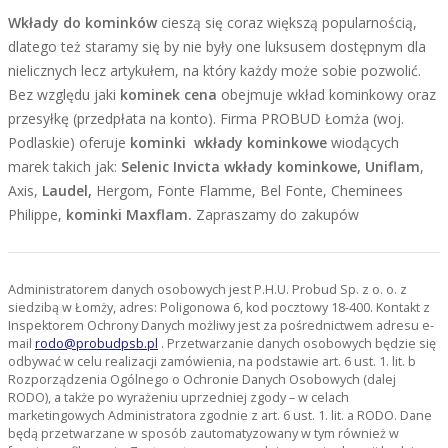
Wkłady do kominków
cieszą się coraz większą popularnością,
dlatego też staramy się by nie były one luksusem dostępnym dla
nielicznych lecz artykułem, na który każdy może sobie pozwolić.
Bez względu jaki
kominek cena
obejmuje wkład kominkowy oraz
przesyłkę (przedpłata na konto). Firma PROBUD Łomża (woj.
Podlaskie) oferuje
kominki wkłady kominkowe
wiodących
marek takich jak:
Selenic Invicta wkłady kominkowe, Uniflam
,
Axis,
Laudel,
Hergom, Fonte Flamme, Bel Fonte, Cheminees
Philippe,
kominki Maxflam.
Zapraszamy do zakupów
Administratorem danych osobowych jest P.H.U. Probud Sp. z o. o. z
siedzibą w Łomży, adres: Poligonowa 6, kod pocztowy 18-400. Kontakt z
Inspektorem Ochrony Danych możliwy jest za pośrednictwem adresu e-
mail
rodo@probudpsb.pl
. Przetwarzanie danych osobowych będzie się
odbywać w celu realizacji zamówienia, na podstawie art. 6 ust. 1. lit. b
Rozporządzenia Ogólnego o Ochronie Danych Osobowych (dalej
RODO), a także po wyrażeniu uprzedniej zgody – w celach
marketingowych Administratora zgodnie z art. 6 ust. 1. lit. a RODO. Dane
będą przetwarzane w sposób zautomatyzowany w tym również w