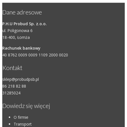
Dane adresowe
P.H.U Probud Sp. z.o.o.
ul. Poligonowa 6
18-400, Łomża
Rachunek bankowy
40 8762 0009 0009 1109 2000 0020
Kontakt
sklep@probudpsb.pl
86 218 82 88
31285024
Dowiedz się więcej
O firmie
Transport