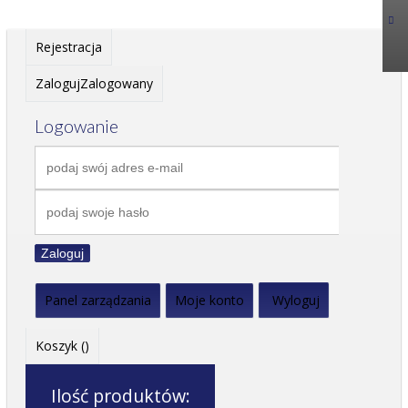
Rejestracja
Zaloguj
Zalogowany
Logowanie
Zaloguj
Panel zarządzania
Moje konto
Wyloguj
Koszyk (
)
Ilość produktów: