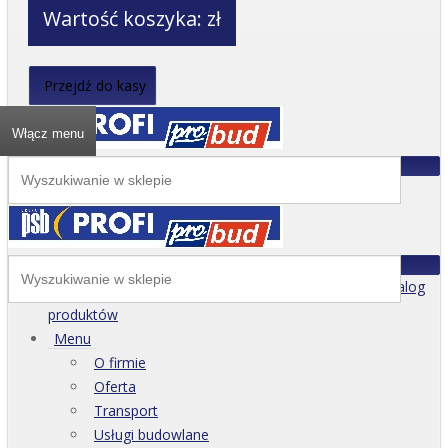
Wartość koszyka:
zł
Przejdź do kasy
Włącz menu
Katalog
produktów
Menu
O firmie
Oferta
Transport
Usługi budowlane