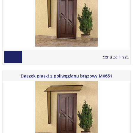
499,00 zł
cena za 1 szt.
Daszek płaski z poliwęglanu brązowy M0651