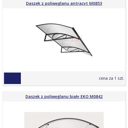
Daszek z poliwęglanu antracyt M0853
459,00 zł
cena za 1 szt.
Daszek z poliwęglanu biały EKO M0842