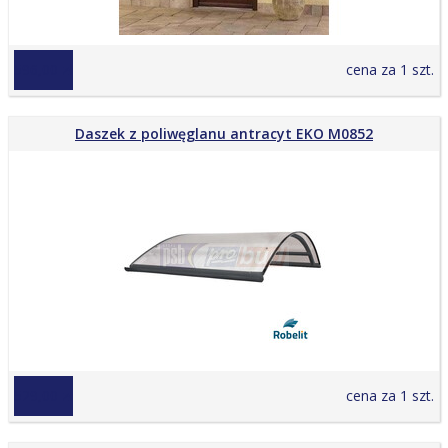
596,00 zł
cena za 1 szt.
Daszek z poliwęglanu antracyt EKO M0852
529,00 zł
cena za 1 szt.