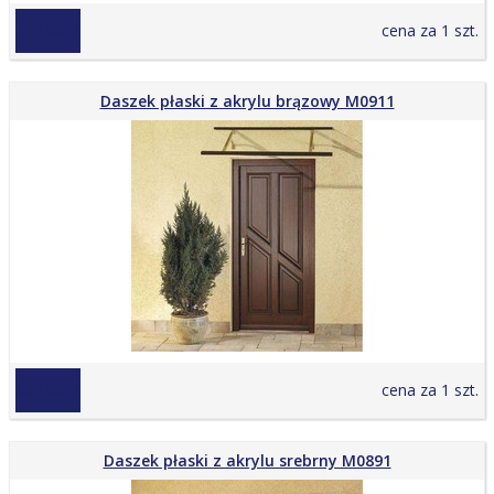
759,00 zł
cena za 1 szt.
Daszek płaski z akrylu brązowy M0911
869,00 zł
cena za 1 szt.
Daszek płaski z akrylu srebrny M0891