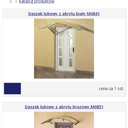
Katalog produktów
Daszek łukowy z akrylu biały M0841
864,00 zł
cena za 1 szt.
Daszek łukowy z akrylu brązowy M0851