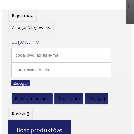
Rejestracja
Zaloguj
Zalogowany
Logowanie
Zaloguj
Panel zarządzania
Moje konto
Wyloguj
Koszyk (
)
Ilość produktów: