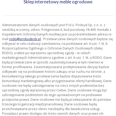
Sklep internetowy meble ogrodowe
Administratorem danych osobowych jest P.H.U. Probud Sp. z o. o. z
siedzibą w Łomży, adres: Poligonowa 6, kod pocztowy 18-400. Kontakt z
Inspektorem Ochrony Danych możliwy jest za pośrednictwem adresu e-
mail
rodo@probudpsb.pl
. Przetwarzanie danych osobowych będzie się
odbywać w celu realizacji zamówienia, na podstawie art. 6 ust. 1. lit. b
Rozporządzenia Ogólnego o Ochronie Danych Osobowych (dalej
RODO), a także po wyrażeniu uprzedniej zgody – w celach
marketingowych Administratora zgodnie z art. 6 ust. 1. lit. a RODO. Dane
będą przetwarzane w sposób zautomatyzowany w tym również w
formie profilowania. Zautomatyzowane podejmowanie decyzji będzie
odbywało się na podstawie historii zakupu oraz ruchu na stronie, a
konsekwencją takiego przetwarzania będzie dopasowania treści
komunikacji marketingowej albo przygotowanie oferty handlowej. Dane
osobowe nie będą udostępnianie na rzecz innych podmiotów bez
uprzedniej zgody wyrażonej przez Ciebie. Dane osobowe mogą być
udostępnianie podmiotom do tego upoważnionym na podstawie
przepisów prawa. Dane osobowe nie będą przekazywane do państwa
trzeciego/organizacji międzynarodowej. Dane osobowe będą
przechowywane przez okres niezbędny dla świadczenia usługi.
Posiadasz prawo dostępu do treści swoich danych oraz prawo ich