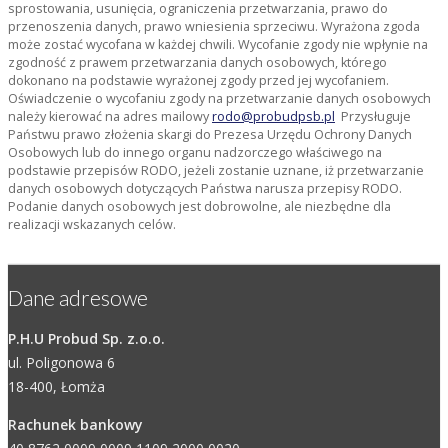
sprostowania, usunięcia, ograniczenia przetwarzania, prawo do
przenoszenia danych, prawo wniesienia sprzeciwu. Wyrażona zgoda
może zostać wycofana w każdej chwili. Wycofanie zgody nie wpłynie na
zgodność z prawem przetwarzania danych osobowych, którego
dokonano na podstawie wyrażonej zgody przed jej wycofaniem.
Oświadczenie o wycofaniu zgody na przetwarzanie danych osobowych
należy kierować na adres mailowy
rodo@probudpsb.pl
Przysługuje
Państwu prawo złożenia skargi do Prezesa Urzędu Ochrony Danych
Osobowych lub do innego organu nadzorczego właściwego na
podstawie przepisów RODO, jeżeli zostanie uznane, iż przetwarzanie
danych osobowych dotyczących Państwa narusza przepisy RODO.
Podanie danych osobowych jest dobrowolne, ale niezbędne dla
realizacji wskazanych celów.
Dane adresowe
P.H.U Probud Sp. z.o.o.
ul. Poligonowa 6
18-400, Łomża
Rachunek bankowy