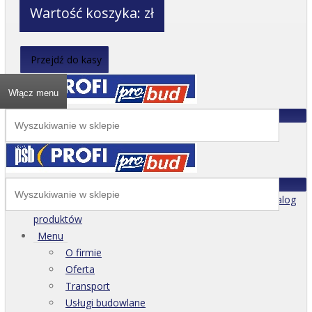
Wartość koszyka:
zł
Przejdź do kasy
Włącz menu
Katalog
produktów
Menu
O firmie
Oferta
Transport
Usługi budowlane