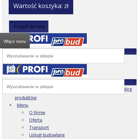
Wartość koszyka:
zł
Przejdź do kasy
Włącz menu
Katalog
produktów
Menu
O firmie
Oferta
Transport
Usługi budowlane