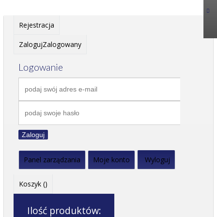
Rejestracja
Zaloguj
Zalogowany
Logowanie
Zaloguj
Panel zarządzania
Moje konto
Wyloguj
Koszyk (
)
Ilość produktów: