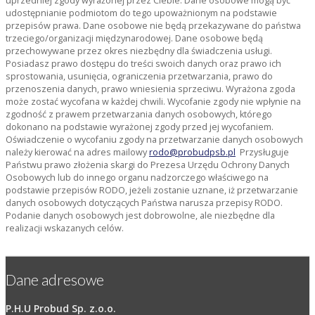
uprzedniej zgody wyrażonej przez Ciebie. Dane osobowe mogą być
udostępnianie podmiotom do tego upoważnionym na podstawie
przepisów prawa. Dane osobowe nie będą przekazywane do państwa
trzeciego/organizacji międzynarodowej. Dane osobowe będą
przechowywane przez okres niezbędny dla świadczenia usługi.
Posiadasz prawo dostępu do treści swoich danych oraz prawo ich
sprostowania, usunięcia, ograniczenia przetwarzania, prawo do
przenoszenia danych, prawo wniesienia sprzeciwu. Wyrażona zgoda
może zostać wycofana w każdej chwili. Wycofanie zgody nie wpłynie na
zgodność z prawem przetwarzania danych osobowych, którego
dokonano na podstawie wyrażonej zgody przed jej wycofaniem.
Oświadczenie o wycofaniu zgody na przetwarzanie danych osobowych
należy kierować na adres mailowy
rodo@probudpsb.pl
Przysługuje
Państwu prawo złożenia skargi do Prezesa Urzędu Ochrony Danych
Osobowych lub do innego organu nadzorczego właściwego na
podstawie przepisów RODO, jeżeli zostanie uznane, iż przetwarzanie
danych osobowych dotyczących Państwa narusza przepisy RODO.
Podanie danych osobowych jest dobrowolne, ale niezbędne dla
realizacji wskazanych celów.
Dane adresowe
P.H.U Probud Sp. z.o.o.