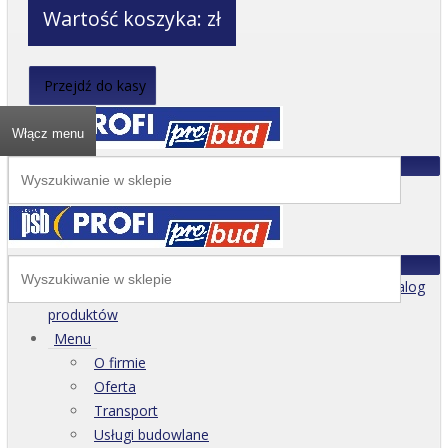
Wartość koszyka:
zł
Przejdź do kasy
Włącz menu
Katalog
produktów
Menu
O firmie
Oferta
Transport
Usługi budowlane