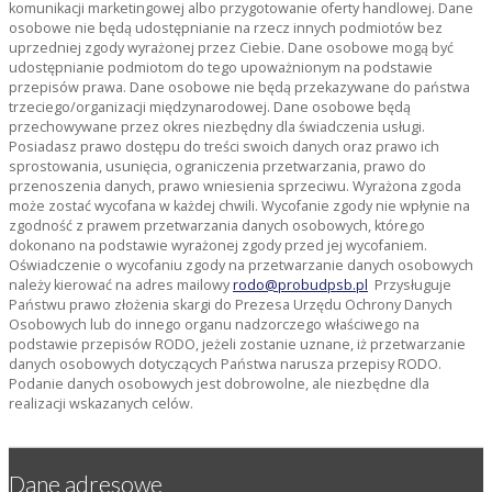
komunikacji marketingowej albo przygotowanie oferty handlowej. Dane
osobowe nie będą udostępnianie na rzecz innych podmiotów bez
uprzedniej zgody wyrażonej przez Ciebie. Dane osobowe mogą być
udostępnianie podmiotom do tego upoważnionym na podstawie
przepisów prawa. Dane osobowe nie będą przekazywane do państwa
trzeciego/organizacji międzynarodowej. Dane osobowe będą
przechowywane przez okres niezbędny dla świadczenia usługi.
Posiadasz prawo dostępu do treści swoich danych oraz prawo ich
sprostowania, usunięcia, ograniczenia przetwarzania, prawo do
przenoszenia danych, prawo wniesienia sprzeciwu. Wyrażona zgoda
może zostać wycofana w każdej chwili. Wycofanie zgody nie wpłynie na
zgodność z prawem przetwarzania danych osobowych, którego
dokonano na podstawie wyrażonej zgody przed jej wycofaniem.
Oświadczenie o wycofaniu zgody na przetwarzanie danych osobowych
należy kierować na adres mailowy
rodo@probudpsb.pl
Przysługuje
Państwu prawo złożenia skargi do Prezesa Urzędu Ochrony Danych
Osobowych lub do innego organu nadzorczego właściwego na
podstawie przepisów RODO, jeżeli zostanie uznane, iż przetwarzanie
danych osobowych dotyczących Państwa narusza przepisy RODO.
Podanie danych osobowych jest dobrowolne, ale niezbędne dla
realizacji wskazanych celów.
Dane adresowe