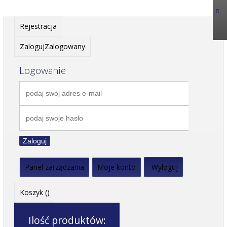
Rejestracja
Zaloguj
Zalogowany
Logowanie
Zaloguj
Panel zarządzania
Moje konto
Wyloguj
Koszyk (
)
Ilość produktów: