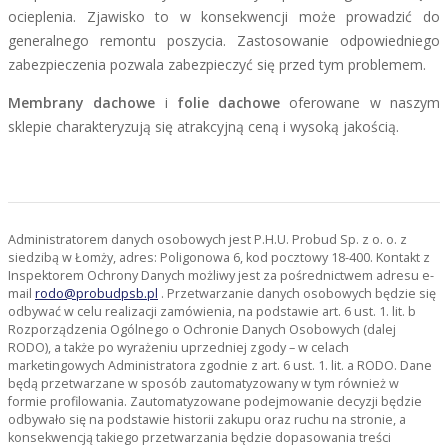
ocieplenia. Zjawisko to w konsekwencji może prowadzić do
generalnego remontu poszycia. Zastosowanie odpowiedniego
zabezpieczenia pozwala zabezpieczyć się przed tym problemem.
Membrany dachowe
i
folie dachowe
oferowane w naszym
sklepie charakteryzują się atrakcyjną ceną i wysoką jakością.
Administratorem danych osobowych jest P.H.U. Probud Sp. z o. o. z
siedzibą w Łomży, adres: Poligonowa 6, kod pocztowy 18-400. Kontakt z
Inspektorem Ochrony Danych możliwy jest za pośrednictwem adresu e-
mail
rodo@probudpsb.pl
. Przetwarzanie danych osobowych będzie się
odbywać w celu realizacji zamówienia, na podstawie art. 6 ust. 1. lit. b
Rozporządzenia Ogólnego o Ochronie Danych Osobowych (dalej
RODO), a także po wyrażeniu uprzedniej zgody – w celach
marketingowych Administratora zgodnie z art. 6 ust. 1. lit. a RODO. Dane
będą przetwarzane w sposób zautomatyzowany w tym również w
formie profilowania. Zautomatyzowane podejmowanie decyzji będzie
odbywało się na podstawie historii zakupu oraz ruchu na stronie, a
konsekwencją takiego przetwarzania będzie dopasowania treści