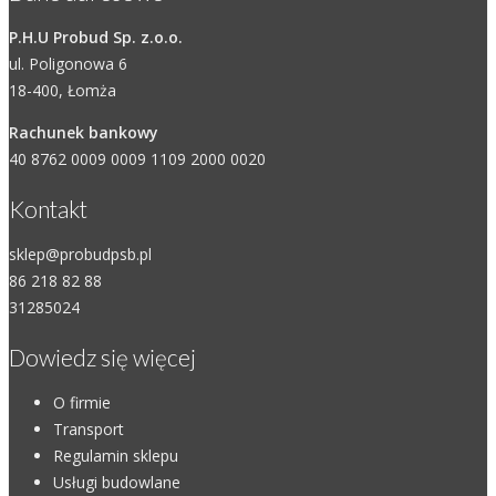
P.H.U Probud Sp. z.o.o.
ul. Poligonowa 6
18-400, Łomża
Rachunek bankowy
40 8762 0009 0009 1109 2000 0020
Kontakt
sklep@probudpsb.pl
86 218 82 88
31285024
Dowiedz się więcej
O firmie
Transport
Regulamin sklepu
Usługi budowlane