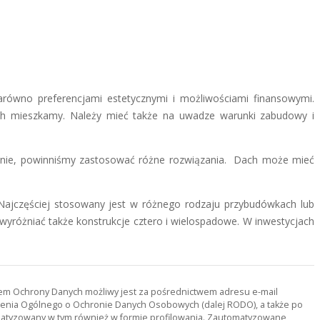
wno preferencjami estetycznymi i możliwościami finansowymi.
ch mieszkamy. Należy mieć także na uwadze warunki zabudowy i
ub nie, powinniśmy zastosować różne rozwiązania. Dach może mieć
Najczęściej stosowany jest w różnego rodzaju przybudówkach lub
różniać także konstrukcje cztero i wielospadowe. W inwestycjach
orem Ochrony Danych możliwy jest za pośrednictwem adresu e-mail
ądzenia Ogólnego o Ochronie Danych Osobowych (dalej RODO), a także po
tomatyzowany w tym również w formie profilowania. Zautomatyzowane