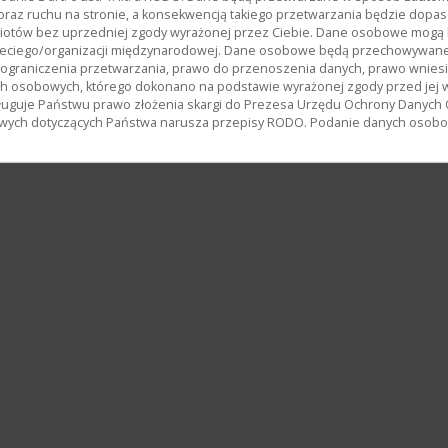
oraz ruchu na stronie, a konsekwencją takiego przetwarzania będzie dopas
miotów bez uprzedniej zgody wyrażonej przez Ciebie. Dane osobowe mog
ciego/organizacji międzynarodowej. Dane osobowe będą przechowywane p
, ograniczenia przetwarzania, prawo do przenoszenia danych, prawo wnies
h osobowych, którego dokonano na podstawie wyrażonej zgody przed jej 
uguje Państwu prawo złożenia skargi do Prezesa Urzędu Ochrony Danych
wych dotyczących Państwa narusza przepisy RODO. Podanie danych osobowy