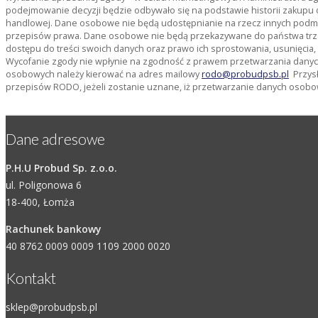
podejmowanie decyzji będzie odbywało się na podstawie historii zakupu 
handlowej. Dane osobowe nie będą udostępnianie na rzecz innych pod
przepisów prawa. Dane osobowe nie będą przekazywane do państwa trze
dostępu do treści swoich danych oraz prawo ich sprostowania, usunięcia
Wycofanie zgody nie wpłynie na zgodność z prawem przetwarzania danyc
osobowych należy kierować na adres mailowy
rodo@probudpsb.pl
Przysł
przepisów RODO, jeżeli zostanie uznane, iż przetwarzanie danych osobo
Dane adresowe
P.H.U Probud Sp. z.o.o.
ul. Poligonowa 6
18-400, Łomża
Rachunek bankowy
40 8762 0009 0009 1109 2000 0020
Kontakt
sklep@probudpsb.pl