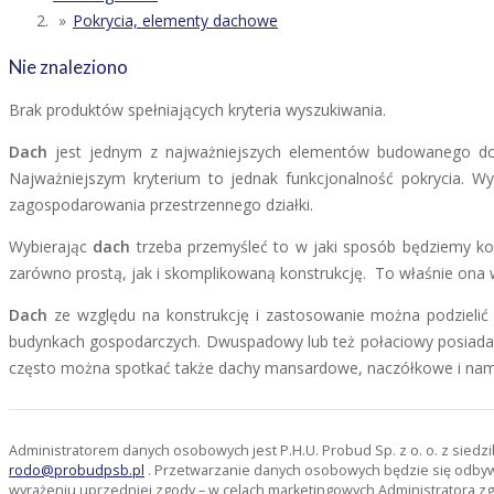
Pokrycia, elementy dachowe
Nie znaleziono
Brak produktów spełniających kryteria wyszukiwania.
Dach
jest jednym z najważniejszych elementów budowanego do
Najważniejszym kryterium to jednak funkcjonalność pokrycia. W
zagospodarowania przestrzennego działki.
Wybierając
dach
trzeba przemyśleć to w jaki sposób będziemy k
zarówno prostą, jak i skomplikowaną konstrukcję. To właśnie ona 
Dach
ze względu na konstrukcję i zastosowanie można podzielić
budynkach gospodarczych. Dwuspadowy lub też połaciowy posiada 
często można spotkać także dachy mansardowe, naczółkowe i na
Administratorem danych osobowych jest P.H.U. Probud Sp. z o. o. z sied
rodo@probudpsb.pl
. Przetwarzanie danych osobowych będzie się odbywać
wyrażeniu uprzedniej zgody – w celach marketingowych Administratora zg