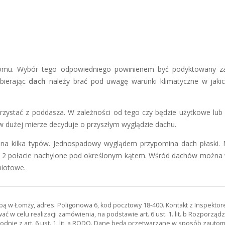
mu. Wybór tego odpowiedniego powinienem być podyktowany zaró
ybierając
dach
należy brać pod uwagę warunki klimatyczne w jaki
orzystać z poddasza. W zależności od tego czy będzie użytkowe l
w dużej mierze decyduje o przyszłym wyglądzie dachu.
 na kilka typów. Jednospadowy wyglądem przypomina dach płaski. 
2 połacie nachylone pod określonym kątem. Wśród dachów można wy
miotowe.
zibą w Łomży, adres: Poligonowa 6, kod pocztowy 18-400. Kontakt z Inspekt
 w celu realizacji zamówienia, na podstawie art. 6 ust. 1. lit. b Rozporz
odnie z art. 6 ust. 1. lit. a RODO. Dane będą przetwarzane w sposób zau