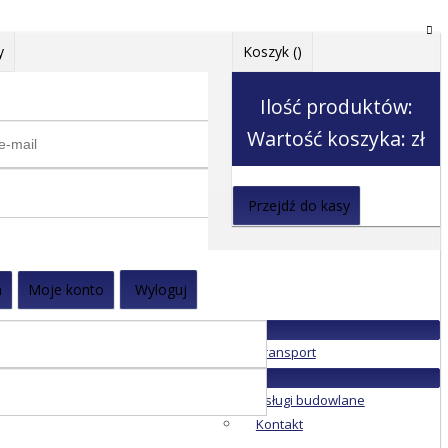
y
Koszyk (
)
Ilość produktów:
Wartość koszyka:
zł
Przejdź do kasy
a
Moje konto
Wyloguj
Transport
Usługi budowlane
Kontakt