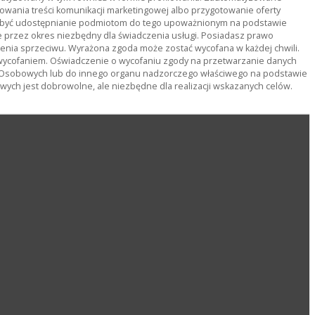
owania treści komunikacji marketingowej albo przygotowanie oferty
ą być udostępnianie podmiotom do tego upoważnionym na podstawie
rzez okres niezbędny dla świadczenia usługi. Posiadasz prawo
ienia sprzeciwu. Wyrażona zgoda może zostać wycofana w każdej chwili.
wycofaniem. Oświadczenie o wycofaniu zgody na przetwarzanie danych
 Osobowych lub do innego organu nadzorczego właściwego na podstawie
ch jest dobrowolne, ale niezbędne dla realizacji wskazanych celów.