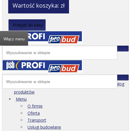
Wartość koszyka:
zł
Przejdź do kasy
Włącz menu
Katalog
produktów
Menu
O firmie
Oferta
Transport
Usługi budowlane