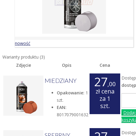
nowość
Warianty produktu (3)
Zdjęcie
Opis
Cena
27
Dostęp
MIEDZIANY
,00
dostę
zł
cena
Opakowanie:
1
za 1
szt.
szt.
EAN:
Dodaj
8017079001632
koszyk
Dostęp
SREBRNY