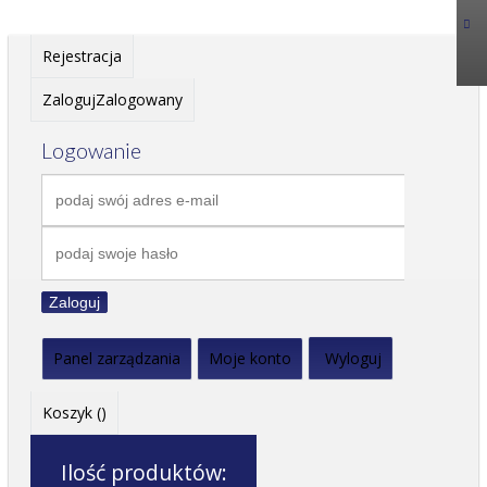
Rejestracja
Zaloguj
Zalogowany
Logowanie
Zaloguj
Panel zarządzania
Moje konto
Wyloguj
Koszyk (
)
Ilość produktów: