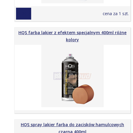
25,00 zł
cena za 1 szt.
HQS farba lakier z efektem specjalnym 400ml różne
kolory
HQS spray lakier farba do zacisków hamulcowych
czarna 400ml