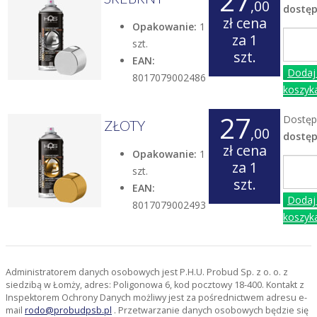
27
,00
dostę
zł
cena
Opakowanie:
1
za 1
szt.
szt.
EAN:
Dodaj
8017079002486
koszyk
27
Dostęp
ZŁOTY
,00
dostę
zł
cena
Opakowanie:
1
za 1
szt.
szt.
EAN:
Dodaj
8017079002493
koszyk
Administratorem danych osobowych jest P.H.U. Probud Sp. z o. o. z
siedzibą w Łomży, adres: Poligonowa 6, kod pocztowy 18-400. Kontakt z
Inspektorem Ochrony Danych możliwy jest za pośrednictwem adresu e-
mail
rodo@probudpsb.pl
. Przetwarzanie danych osobowych będzie się