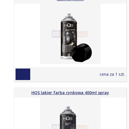
22,90 zł
cena za 1 szt.
HQS lakier farba cynkowa 400ml spray