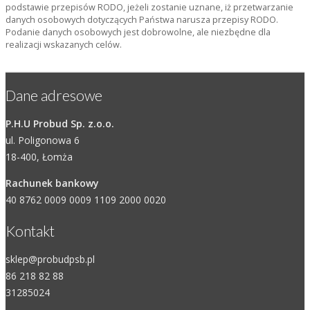
podstawie przepisów RODO, jeżeli zostanie uznane, iż przetwarzanie
danych osobowych dotyczących Państwa narusza przepisy RODO.
Podanie danych osobowych jest dobrowolne, ale niezbędne dla
realizacji wskazanych celów.
Dane adresowe
P.H.U Probud Sp. z.o.o.
ul. Poligonowa 6
18-400, Łomża
Rachunek bankowy
40 8762 0009 0009 1109 2000 0020
Kontakt
sklep@probudpsb.pl
86 218 82 88
31285024