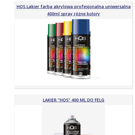
HQS Lakier farba akrylowa profesjonalna uniwersalna
400ml spray różne kolory
LAKIER "HQS" 400 ML DO FELG