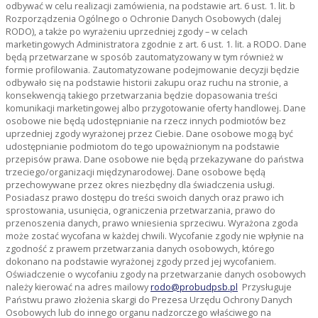
odbywać w celu realizacji zamówienia, na podstawie art. 6 ust. 1. lit. b
Rozporządzenia Ogólnego o Ochronie Danych Osobowych (dalej
RODO), a także po wyrażeniu uprzedniej zgody – w celach
marketingowych Administratora zgodnie z art. 6 ust. 1. lit. a RODO. Dane
będą przetwarzane w sposób zautomatyzowany w tym również w
formie profilowania. Zautomatyzowane podejmowanie decyzji będzie
odbywało się na podstawie historii zakupu oraz ruchu na stronie, a
konsekwencją takiego przetwarzania będzie dopasowania treści
komunikacji marketingowej albo przygotowanie oferty handlowej. Dane
osobowe nie będą udostępnianie na rzecz innych podmiotów bez
uprzedniej zgody wyrażonej przez Ciebie. Dane osobowe mogą być
udostępnianie podmiotom do tego upoważnionym na podstawie
przepisów prawa. Dane osobowe nie będą przekazywane do państwa
trzeciego/organizacji międzynarodowej. Dane osobowe będą
przechowywane przez okres niezbędny dla świadczenia usługi.
Posiadasz prawo dostępu do treści swoich danych oraz prawo ich
sprostowania, usunięcia, ograniczenia przetwarzania, prawo do
przenoszenia danych, prawo wniesienia sprzeciwu. Wyrażona zgoda
może zostać wycofana w każdej chwili. Wycofanie zgody nie wpłynie na
zgodność z prawem przetwarzania danych osobowych, którego
dokonano na podstawie wyrażonej zgody przed jej wycofaniem.
Oświadczenie o wycofaniu zgody na przetwarzanie danych osobowych
należy kierować na adres mailowy
rodo@probudpsb.pl
Przysługuje
Państwu prawo złożenia skargi do Prezesa Urzędu Ochrony Danych
Osobowych lub do innego organu nadzorczego właściwego na