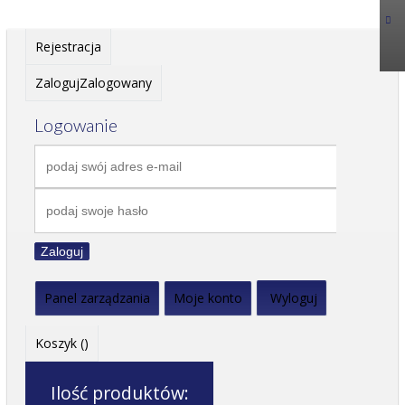
Rejestracja
Zaloguj
Zalogowany
Logowanie
Zaloguj
Panel zarządzania
Moje konto
Wyloguj
Koszyk (
)
Ilość produktów: