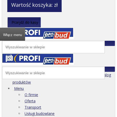
Wartość koszyka:
zł
Przejdź do kasy
Włącz menu
Katalog
produktów
Menu
O firmie
Oferta
Transport
Usługi budowlane