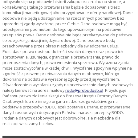
odbywało się na podstawie historii zakupu oraz ruchu na stronie, a
konsekwencją takiego przetwarzania będzie dopasowania treści
komunikacji marketingowej albo przygotowanie oferty handlowej. Dane
osobowe nie będą udostępnianie na rzecz innych podmiotów bez
uprzedniej zgody wyrażonej przez Ciebie. Dane osobowe mogą być
udostępnianie podmiotom do tego upoważnionym na podstawie
przepisów prawa. Dane osobowe nie będą przekazywane do państwa
trzeciego/organizacji międzynarodowej. Dane osobowe będą
przechowywane przez okres niezbędny dla świadczenia usługi.
Posiadasz prawo dostępu do treści swoich danych oraz prawo ich
sprostowania, usunięcia, ograniczenia przetwarzania, prawo do
przenoszenia danych, prawo wniesienia sprzeciwu. Wyrażona zgoda
może zostać wycofana w każdej chwili. Wycofanie zgody nie wpłynie na
zgodność z prawem przetwarzania danych osobowych, którego
dokonano na podstawie wyrażonej zgody przed jej wycofaniem.
Oświadczenie o wycofaniu zgody na przetwarzanie danych osobowych
należy kierować na adres mailowy
rodo@probudpsb.pl
Przysługuje
Państwu prawo złożenia skargi do Prezesa Urzędu Ochrony Danych
Osobowych lub do innego organu nadzorczego właściwego na
podstawie przepisów RODO, jeżeli zostanie uznane, iż przetwarzanie
danych osobowych dotyczących Państwa narusza przepisy RODO.
Podanie danych osobowych jest dobrowolne, ale niezbędne dla
realizacji wskazanych celów.