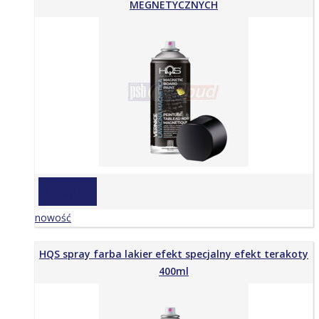
MEGNETYCZNYCH
na zapytanie
nowość
HQS spray farba lakier efekt specjalny efekt terakoty
400ml