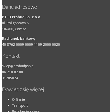
Dane adresowe
P.H.U Probud Sp. z.o.o.
ul. Poligonowa 6
18-400, Łomża
Rachunek bankowy
40 8762 0009 0009 1109 2000 0020
Kontakt
sklep@probudpsb.pl
86 218 82 88
31285024
Dowiedz się więcej
O firmie
Transport
Regulamin sklepu