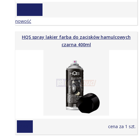
na zapytanie
nowość
HQS spray lakier farba do zacisków hamulcowych
czarna 400ml
22,90 zł
cena za 1 szt.