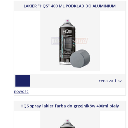
LAKIER "HQS" 400 ML PODKŁAD DO ALUMINIUM
27,00 zł
cena za 1 szt.
nowość
HQS spray lakier farba do grzejników 400ml biały