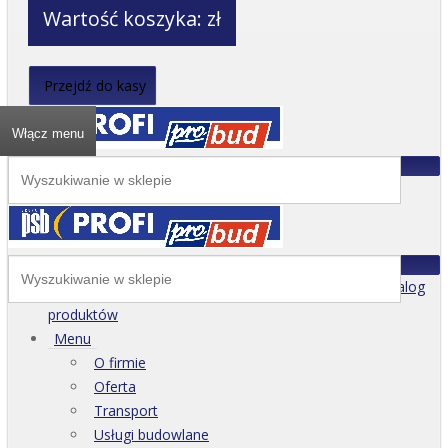
Wartość koszyka:
zł
Przejdź do kasy
Włącz menu
Katalog
produktów
Menu
O firmie
Oferta
Transport
Usługi budowlane