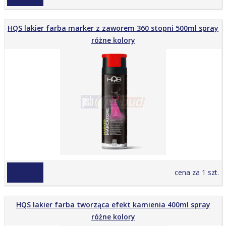
HQS lakier farba marker z zaworem 360 stopni 500ml spray
różne kolory
od 37,00 zł
cena za 1 szt.
HQS lakier farba tworząca efekt kamienia 400ml spray
różne kolory