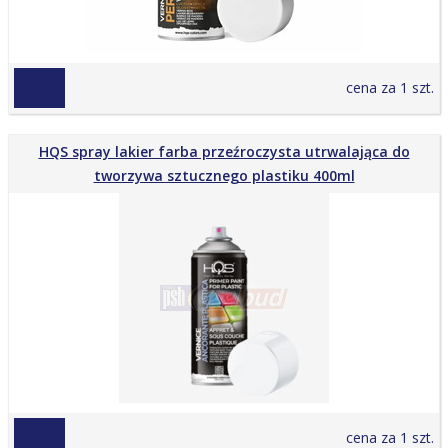
18,00 zł
cena za 1 szt.
HQS spray lakier farba przeźroczysta utrwalająca do
tworzywa sztucznego plastiku 400ml
25,00 zł
cena za 1 szt.