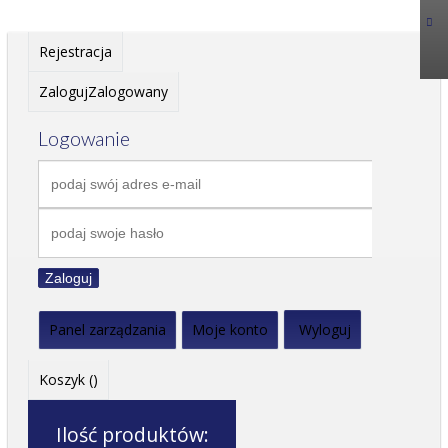
Rejestracja
Zaloguj
Zalogowany
Logowanie
Zaloguj
Panel zarządzania
Moje konto
Wyloguj
Koszyk (
)
Ilość produktów: