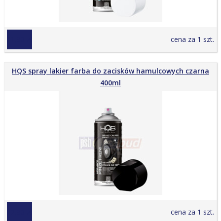
21,90 zł
cena za 1 szt.
HQS spray lakier farba do zacisków hamulcowych czarna
400ml
22,90 zł
cena za 1 szt.