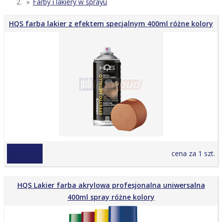
Farby i lakiery w sprayu
HQS farba lakier z efektem specjalnym 400ml różne kolory
od 23,90 zł
cena za 1 szt.
HQS Lakier farba akrylowa profesjonalna uniwersalna
400ml spray różne kolory