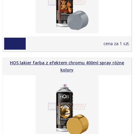
od 26,50 zł
cena za 1 szt.
HQS lakier farba z efektem chromu 400ml spray różne
kolory