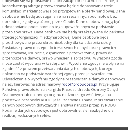
odbywało się na podstawie historii zakupu oraz ruchu na stronie, a
konsekwencją takiego przetwarzania będzie dopasowania treści
komunikacji marketingowej albo przygotowanie oferty handlowej. Dane
osobowe nie będą udostępnianie na rzecz innych podmiotów bez
uprzedniej zgody wyrażonej przez Ciebie. Dane osobowe mogą być
udostępnianie podmiotom do tego upoważnionym na podstawie
przepisów prawa. Dane osobowe nie będą przekazywane do państwa
trzeciego/organizacji międzynarodowej. Dane osobowe będą
przechowywane przez okres niezbędny dla świadczenia usługi.
Posiadasz prawo dostępu do treści swoich danych oraz prawo ich
sprostowania, usunięcia, ograniczenia przetwarzania, prawo do
przenoszenia danych, prawo wniesienia sprzeciwu. Wyrażona zgoda
może zostać wycofana w każdej chwili. Wycofanie zgody nie wpłynie na
zgodność z prawem przetwarzania danych osobowych, którego
dokonano na podstawie wyrażonej zgody przed jej wycofaniem.
Oświadczenie o wycofaniu zgody na przetwarzanie danych osobowych
należy kierować na adres mailowy
rodo@probudpsb.pl
Przysługuje
Państwu prawo złożenia skargi do Prezesa Urzędu Ochrony Danych
Osobowych lub do innego organu nadzorczego właściwego na
podstawie przepisów RODO, jeżeli zostanie uznane, iż przetwarzanie
danych osobowych dotyczących Państwa narusza przepisy RODO.
Podanie danych osobowych jest dobrowolne, ale niezbędne dla
realizacji wskazanych celów.