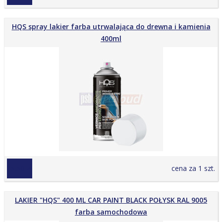
HQS spray lakier farba utrwalająca do drewna i kamienia
400ml
25,50 zł
cena za 1 szt.
LAKIER "HQS" 400 ML CAR PAINT BLACK POŁYSK RAL 9005
farba samochodowa