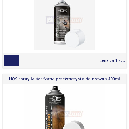
23,90 zł
cena za 1 szt.
HQS spray lakier farba przeźroczysta do drewna 400ml