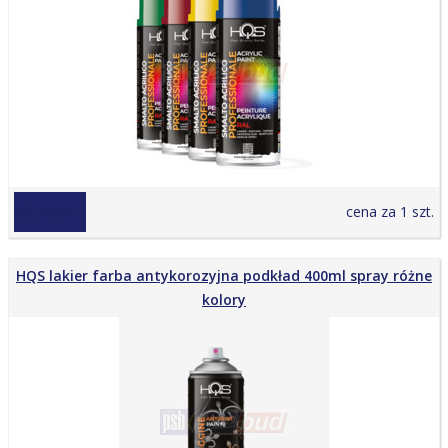
od 14,49 zł
cena za 1 szt.
HQS lakier farba antykorozyjna podkład 400ml spray różne
kolory