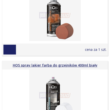
29,00 zł
cena za 1 szt.
HQS spray lakier farba do grzejników 400ml biały