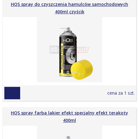
HQS spray do czyszczenia hamulców samochodowych
400ml czyścik
25,00 zł
cena za 1 szt.
HQS spray farba lakier efekt specjalny efekt terakoty
400ml