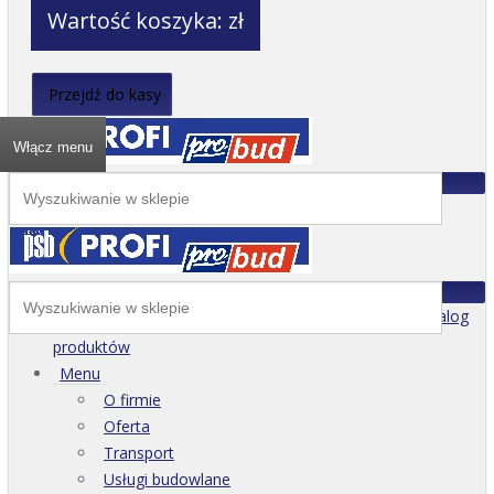
Wartość koszyka:
zł
Przejdź do kasy
Włącz menu
Katalog
produktów
Menu
O firmie
Oferta
Transport
Usługi budowlane