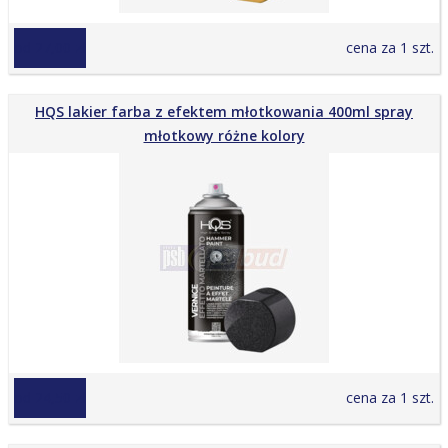
od 27,00 zł
cena za 1 szt.
HQS lakier farba z efektem młotkowania 400ml spray
młotkowy różne kolory
od 24,50 zł
cena za 1 szt.