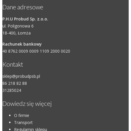
Dane adresowe
P.H.U Probud Sp. z.o.o.
ul. Poligonowa 6
18-400, Łomża
Rachunek bankowy
40 8762 0009 0009 1109 2000 0020
Kontakt
sklep@probudpsb.pl
86 218 82 88
31285024
Dowiedz się więcej
O firmie
Transport
Regulamin sklepu