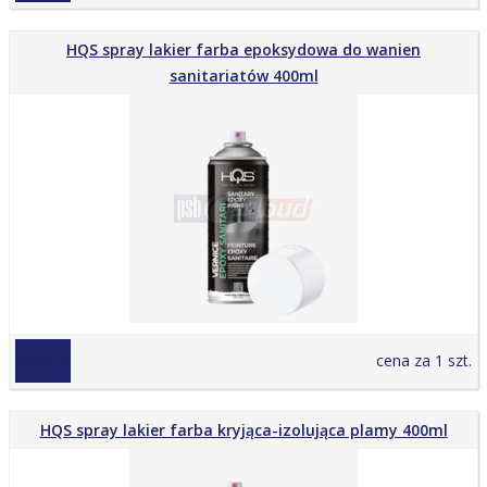
HQS spray lakier farba epoksydowa do wanien
sanitariatów 400ml
23,90 zł
cena za 1 szt.
HQS spray lakier farba kryjąca-izolująca plamy 400ml