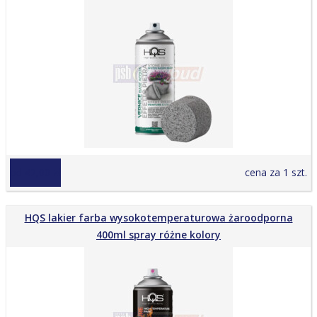
od 42,00 zł
cena za 1 szt.
HQS lakier farba wysokotemperaturowa żaroodporna
400ml spray różne kolory