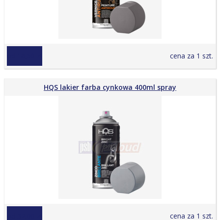
od 18,50 zł
cena za 1 szt.
HQS lakier farba cynkowa 400ml spray
od 32,00 zł
cena za 1 szt.