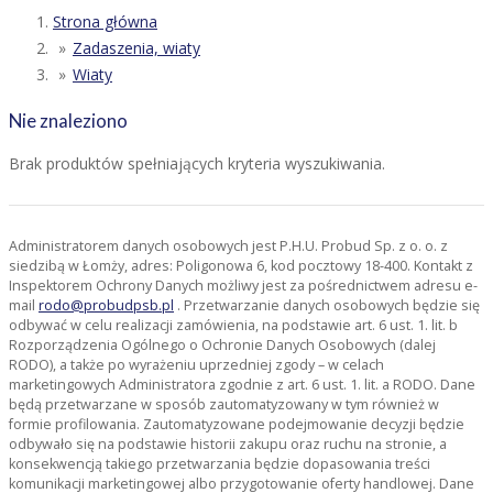
Strona główna
Zadaszenia, wiaty
Wiaty
Nie znaleziono
Brak produktów spełniających kryteria wyszukiwania.
Administratorem danych osobowych jest P.H.U. Probud Sp. z o. o. z
siedzibą w Łomży, adres: Poligonowa 6, kod pocztowy 18-400. Kontakt z
Inspektorem Ochrony Danych możliwy jest za pośrednictwem adresu e-
mail
rodo@probudpsb.pl
. Przetwarzanie danych osobowych będzie się
odbywać w celu realizacji zamówienia, na podstawie art. 6 ust. 1. lit. b
Rozporządzenia Ogólnego o Ochronie Danych Osobowych (dalej
RODO), a także po wyrażeniu uprzedniej zgody – w celach
marketingowych Administratora zgodnie z art. 6 ust. 1. lit. a RODO. Dane
będą przetwarzane w sposób zautomatyzowany w tym również w
formie profilowania. Zautomatyzowane podejmowanie decyzji będzie
odbywało się na podstawie historii zakupu oraz ruchu na stronie, a
konsekwencją takiego przetwarzania będzie dopasowania treści
komunikacji marketingowej albo przygotowanie oferty handlowej. Dane