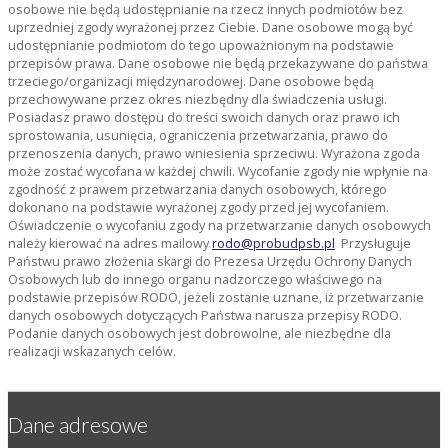
osobowe nie będą udostępnianie na rzecz innych podmiotów bez
uprzedniej zgody wyrażonej przez Ciebie. Dane osobowe mogą być
udostępnianie podmiotom do tego upoważnionym na podstawie
przepisów prawa. Dane osobowe nie będą przekazywane do państwa
trzeciego/organizacji międzynarodowej. Dane osobowe będą
przechowywane przez okres niezbędny dla świadczenia usługi.
Posiadasz prawo dostępu do treści swoich danych oraz prawo ich
sprostowania, usunięcia, ograniczenia przetwarzania, prawo do
przenoszenia danych, prawo wniesienia sprzeciwu. Wyrażona zgoda
może zostać wycofana w każdej chwili. Wycofanie zgody nie wpłynie na
zgodność z prawem przetwarzania danych osobowych, którego
dokonano na podstawie wyrażonej zgody przed jej wycofaniem.
Oświadczenie o wycofaniu zgody na przetwarzanie danych osobowych
należy kierować na adres mailowy
rodo@probudpsb.pl
Przysługuje
Państwu prawo złożenia skargi do Prezesa Urzędu Ochrony Danych
Osobowych lub do innego organu nadzorczego właściwego na
podstawie przepisów RODO, jeżeli zostanie uznane, iż przetwarzanie
danych osobowych dotyczących Państwa narusza przepisy RODO.
Podanie danych osobowych jest dobrowolne, ale niezbędne dla
realizacji wskazanych celów.
Dane adresowe