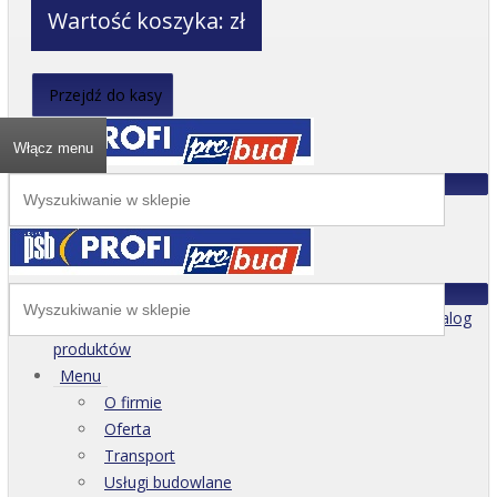
Wartość koszyka:
zł
Przejdź do kasy
Włącz menu
Katalog
produktów
Menu
O firmie
Oferta
Transport
Usługi budowlane