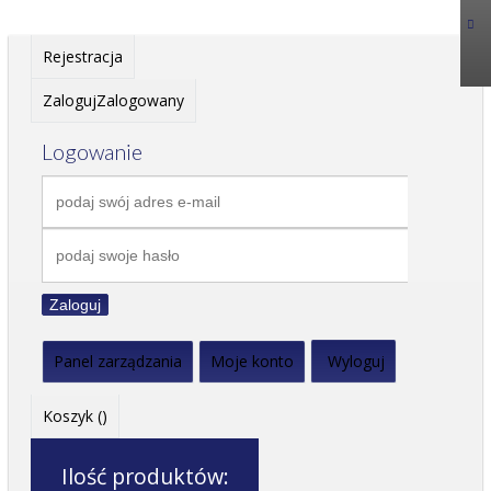
Rejestracja
Zaloguj
Zalogowany
Logowanie
Zaloguj
Panel zarządzania
Moje konto
Wyloguj
Koszyk (
)
Ilość produktów: