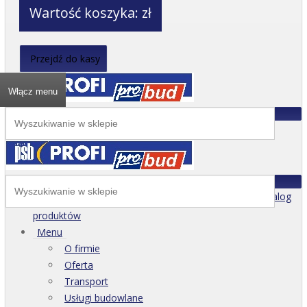
Wartość koszyka:
zł
Przejdź do kasy
Włącz menu
Katalog
produktów
Menu
O firmie
Oferta
Transport
Usługi budowlane