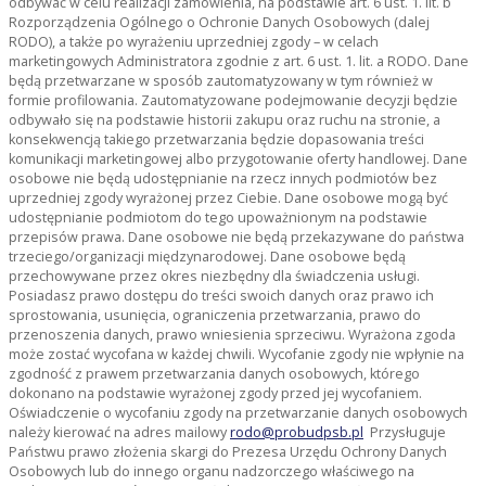
odbywać w celu realizacji zamówienia, na podstawie art. 6 ust. 1. lit. b
Rozporządzenia Ogólnego o Ochronie Danych Osobowych (dalej
RODO), a także po wyrażeniu uprzedniej zgody – w celach
marketingowych Administratora zgodnie z art. 6 ust. 1. lit. a RODO. Dane
będą przetwarzane w sposób zautomatyzowany w tym również w
formie profilowania. Zautomatyzowane podejmowanie decyzji będzie
odbywało się na podstawie historii zakupu oraz ruchu na stronie, a
konsekwencją takiego przetwarzania będzie dopasowania treści
komunikacji marketingowej albo przygotowanie oferty handlowej. Dane
osobowe nie będą udostępnianie na rzecz innych podmiotów bez
uprzedniej zgody wyrażonej przez Ciebie. Dane osobowe mogą być
udostępnianie podmiotom do tego upoważnionym na podstawie
przepisów prawa. Dane osobowe nie będą przekazywane do państwa
trzeciego/organizacji międzynarodowej. Dane osobowe będą
przechowywane przez okres niezbędny dla świadczenia usługi.
Posiadasz prawo dostępu do treści swoich danych oraz prawo ich
sprostowania, usunięcia, ograniczenia przetwarzania, prawo do
przenoszenia danych, prawo wniesienia sprzeciwu. Wyrażona zgoda
może zostać wycofana w każdej chwili. Wycofanie zgody nie wpłynie na
zgodność z prawem przetwarzania danych osobowych, którego
dokonano na podstawie wyrażonej zgody przed jej wycofaniem.
Oświadczenie o wycofaniu zgody na przetwarzanie danych osobowych
należy kierować na adres mailowy
rodo@probudpsb.pl
Przysługuje
Państwu prawo złożenia skargi do Prezesa Urzędu Ochrony Danych
Osobowych lub do innego organu nadzorczego właściwego na