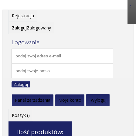
Rejestracja
Zaloguj
Zalogowany
Logowanie
Zaloguj
Panel zarządzania
Moje konto
Wyloguj
Koszyk (
)
Ilość produktów: