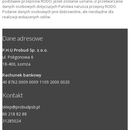
podstawie przepisów RODO, jeżeli zostanie uznane, iż przetwarzanie
danych osobowych dotyczących Państwa narusza przepisy RODO.
Podanie danych osobowych jest dobrowolne, ale niezbędne dla
realizacji wskazanych celów.
Dane adresowe
P.H.U Probud Sp. z.o.o.
ul. Poligonowa 6
18-400, Łomża
Rachunek bankowy
40 8762 0009 0009 1109 2000 0020
Kontakt
sklep@probudpsb.pl
86 218 82 88
31285024