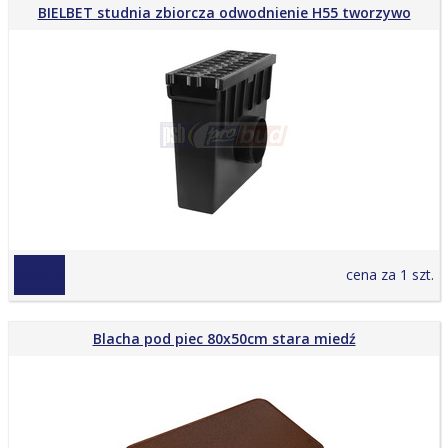
BIELBET studnia zbiorcza odwodnienie H55 tworzywo
69,99 zł
cena za 1 szt.
Blacha pod piec 80x50cm stara miedź