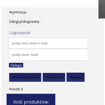
Rejestracja
Zaloguj
Zalogowany
Logowanie
Zaloguj
Panel zarządzania
Moje konto
Wyloguj
Koszyk (
)
Ilość produktów: