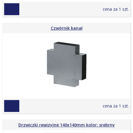
49,00 zł
cena za 1 szt.
Czwórnik kanał
20,50 zł
cena za 1 szt.
Drzwiczki rewizyjne 140x140mm kolor: srebrny