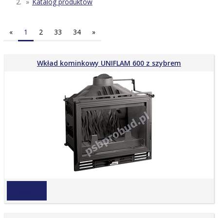
Katalog produktów
«
1
2
33
34
»
Wkład kominkowy UNIFLAM 600 z szybrem
na zapytanie