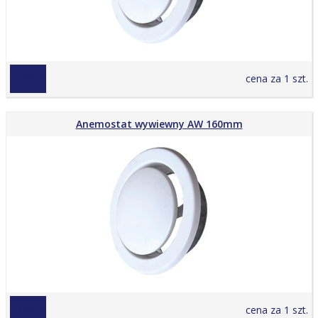
52,00 zł
cena za 1 szt.
Anemostat wywiewny AW 160mm
57,00 zł
cena za 1 szt.