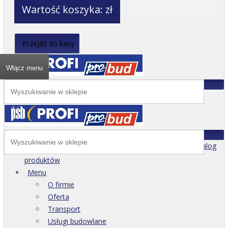
Wartość koszyka:
zł
Przejdź do kasy
Włącz menu
Katalog
produktów
Menu
O firmie
Oferta
Transport
Usługi budowlane