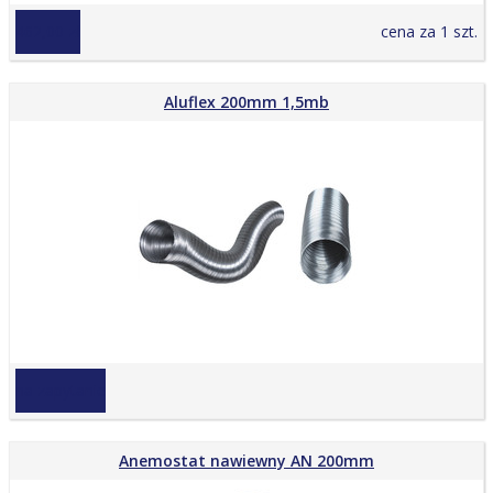
462,00 zł
cena za 1 szt.
Aluflex 200mm 1,5mb
na zapytanie
Anemostat nawiewny AN 200mm