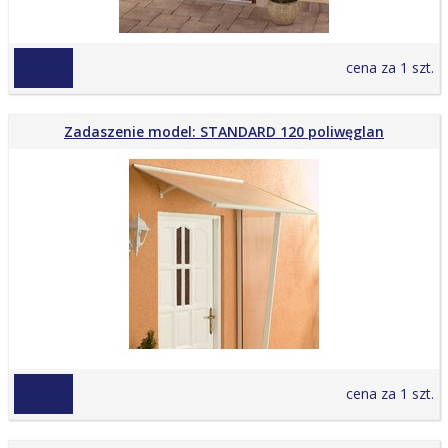
755,99 zł
cena za 1 szt.
Zadaszenie model: STANDARD 120 poliwęglan
409,50 zł
cena za 1 szt.