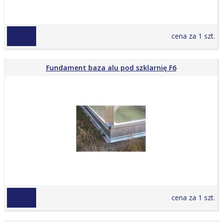
879,00 zł
cena za 1 szt.
Fundament baza alu pod szklarnię F6
959,00 zł
cena za 1 szt.