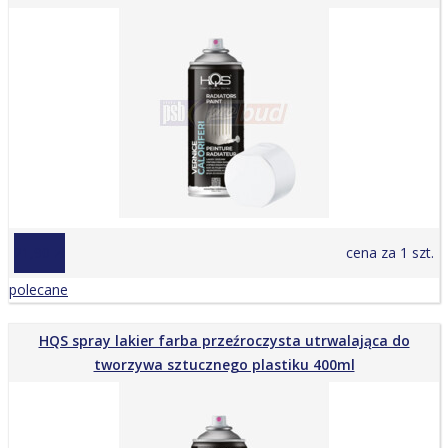
21,90 zł
cena za 1 szt.
polecane
HQS spray lakier farba przeźroczysta utrwalająca do
tworzywa sztucznego plastiku 400ml