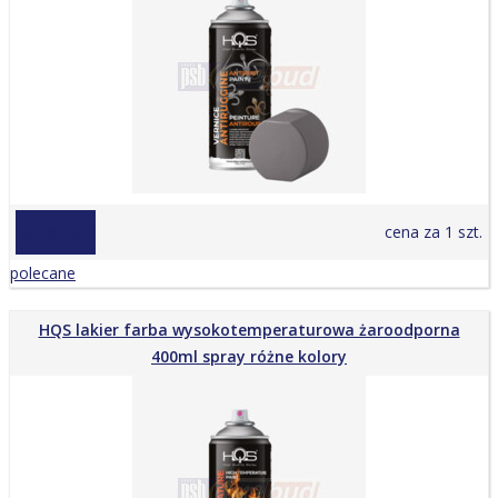
od 18,50 zł
cena za 1 szt.
polecane
HQS lakier farba wysokotemperaturowa żaroodporna
400ml spray różne kolory