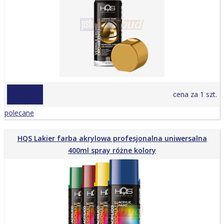
od 27,00 zł
cena za 1 szt.
polecane
HQS Lakier farba akrylowa profesjonalna uniwersalna
400ml spray różne kolory