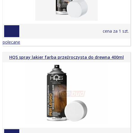
25,50 zł
cena za 1 szt.
polecane
HQS spray lakier farba przeźroczysta do drewna 400ml