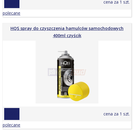
18,00 zł
cena za 1 szt.
polecane
HQS spray do czyszczenia hamulców samochodowych
400ml czyścik
25,00 zł
cena za 1 szt.
polecane