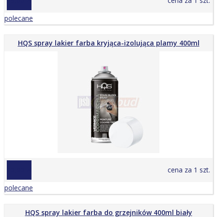
29,00 zł
cena za 1 szt.
polecane
HQS spray lakier farba kryjąca-izolująca plamy 400ml
23,90 zł
cena za 1 szt.
polecane
HQS spray lakier farba do grzejników 400ml biały