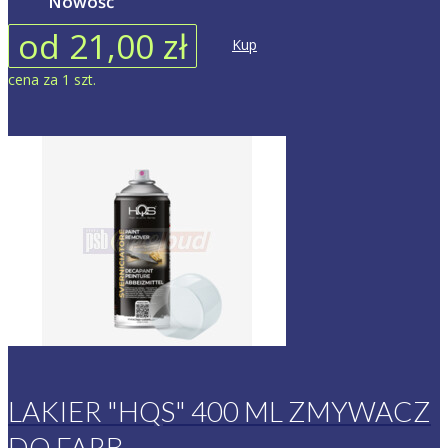
Nowość
od 21,00 zł
Kup
cena za 1 szt.
LAKIER "HQS" 400 ML ZMYWACZ
DO FARB