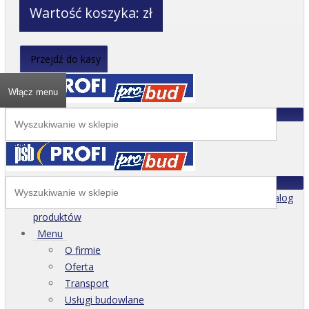
Wartość koszyka:
zł
Przejdź do kasy
Włącz menu
Katalog
produktów
Menu
O firmie
Oferta
Transport
Usługi budowlane