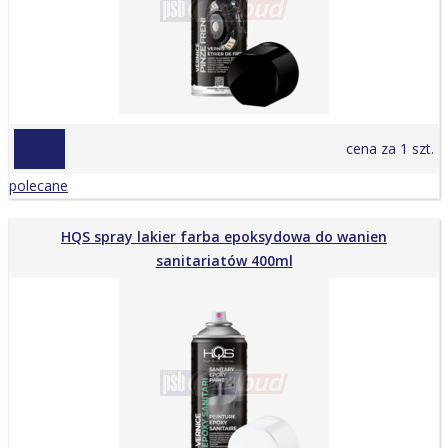
22,90 zł
cena za 1 szt.
polecane
HQS spray lakier farba epoksydowa do wanien
sanitariatów 400ml