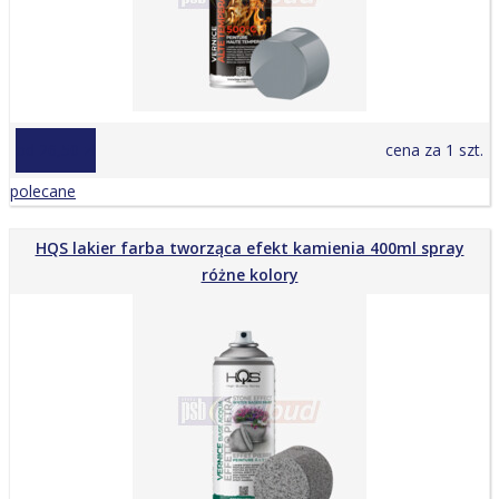
od 26,50 zł
cena za 1 szt.
polecane
HQS lakier farba tworząca efekt kamienia 400ml spray
różne kolory