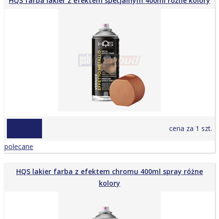
HQS farba lakier z efektem specjalnym 400ml różne kolory
od 23,90 zł
cena za 1 szt.
polecane
HQS lakier farba z efektem chromu 400ml spray różne
kolory