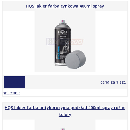
HQS lakier farba cynkowa 400ml spray
od 32,00 zł
cena za 1 szt.
polecane
HQS lakier farba antykorozyjna podkład 400ml spray różne
kolory