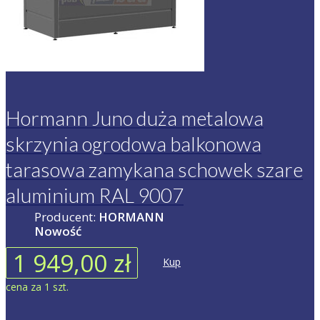
Hormann Juno duża metalowa
skrzynia ogrodowa balkonowa
tarasowa zamykana schowek szare
aluminium RAL 9007
Producent:
HORMANN
Nowość
1 949,00 zł
Kup
cena za 1 szt.