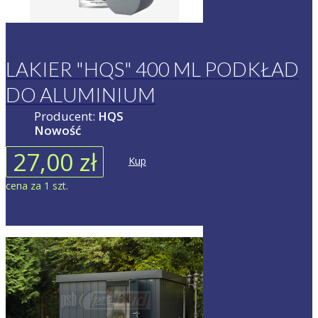
LAKIER "HQS" 400 ML PODKŁAD
DO ALUMINIUM
Producent:
HQS
Nowość
27,00 zł
Kup
cena za 1 szt.