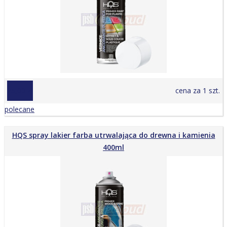
25,00 zł
cena za 1 szt.
polecane
HQS spray lakier farba utrwalająca do drewna i kamienia
400ml