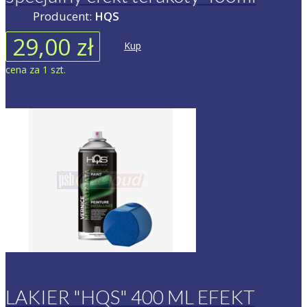
Producent:
HQS
29,00 zł
Kup
cena za 1 szt.
LAKIER "HQS" 400 ML EFEKT