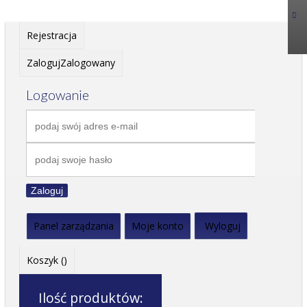
Rejestracja
Zaloguj
Zalogowany
Logowanie
Zaloguj
Panel zarządzania
Moje konto
Wyloguj
Koszyk (
)
Ilość produktów: