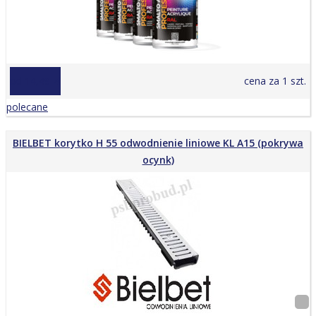
od 14,49 zł
cena za 1 szt.
polecane
BIELBET korytko H 55 odwodnienie liniowe KL A15 (pokrywa
ocynk)