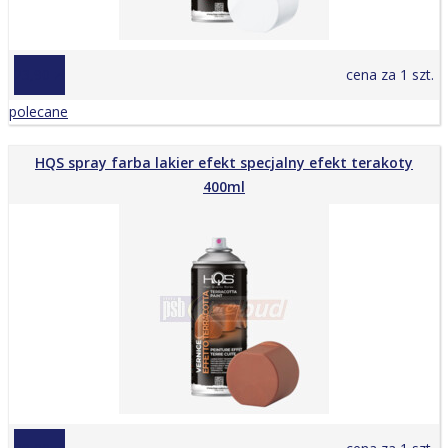
23,90 zł
cena za 1 szt.
polecane
HQS spray farba lakier efekt specjalny efekt terakoty
400ml