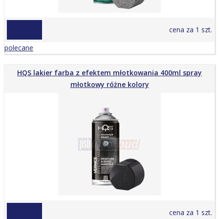
od 42,00 zł
cena za 1 szt.
polecane
HQS lakier farba z efektem młotkowania 400ml spray
młotkowy różne kolory
od 24,50 zł
cena za 1 szt.