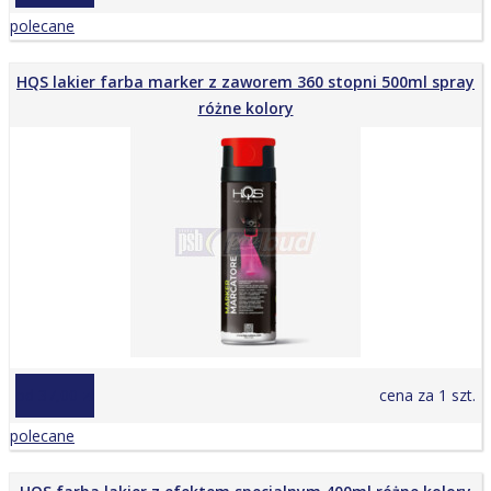
polecane
HQS lakier farba marker z zaworem 360 stopni 500ml spray
różne kolory
od 37,00 zł
cena za 1 szt.
polecane