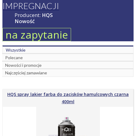
IMPREGNACJI
Producent:
HQS
Nowość
na zapytanie
Wszystkie
Polecane
Nowości i promocje
Najczęściej zamawiane
HQS spray lakier farba do zacisków hamulcowych czarna
400ml