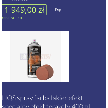
1 949,00 zł
Kup
cena za 1 szt.
HQS spray farba lakier efekt
specjalny efekt terakoty 400ml